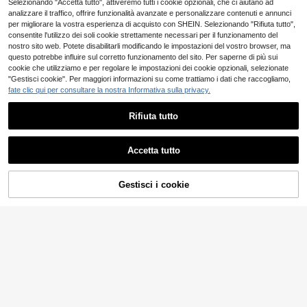
a casa, primavera ed estate, comod
Selezionando "Accetta tutto", attiveremo tutti i cookie opzionali, che ci aiutano ad
nte, vestibilità ampia e comoda
e e alla moda, con stampe grafiche
analizzare il traffico, offrire funzionalità avanzate e personalizzare contenuti e annunci
di vacanze in spiaggia in stile vinta
per migliorare la vostra esperienza di acquisto con SHEIN. Selezionando "Rifiuta tutto",
ge per ragazze adolescenti, chic e
consentite l'utilizzo dei soli cookie strettamente necessari per il funzionamento del
di nuovo stile, rilassato e casual
nostro sito web. Potete disabilitarli modificando le impostazioni del vostro browser, ma
questo potrebbe influire sul corretto funzionamento del sito. Per saperne di più sui
cookie che utilizziamo e per regolare le impostazioni dei cookie opzionali, selezionate
"Gestisci cookie". Per maggiori informazioni su come trattiamo i dati che raccogliamo,
fate clic qui per consultare la nostra Informativa sulla privacy.
Rifiuta tutto
Accetta tutto
Gestisci i cookie
AGGIUNGI AL CARRELLO
T-shirt estiva in puro cotone per rag
azze pre-adolescenti, maniche arro
9
HOLIDAY KIDS
.98€
tolate corte, stampa con motivo con
T-shirt a girocollo con stampa casu
chiglie e perle, morbida, traspirante,
al estiva, adatta per ragazze e bam
ampia e comoda
4
.93€
-1%
4.98€
bini - stile classico retrò, che ispira
l'immaginazione e l'espressione di s
é dei bambini! Abbigliamento per ba
mbini, maglietta grafica per ragazz
e, top estivo, abbigliamento per ado
lescenti