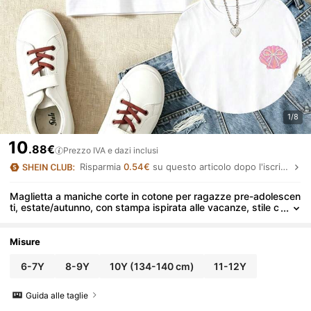
1/8
10
.88€
Prezzo IVA e dazi inclusi
Risparmia
0.54€
su questo articolo dopo l'iscrizione.
Maglietta a maniche corte in cotone per ragazze pre-adolescen
ti, estate/autunno, con stampa ispirata alle vacanze, stile c
arino e dolce, femminile e preppy
Misure
6-7Y
8-9Y
10Y
(134-140 cm)
11-12Y
Guida alle taglie