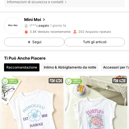
Informazioni di sicurezza e contatti
120 Follower
4.64
Mini Moi
t***a
pagato
1 giorno fa
m***4
segue
1 giorno fa
120 Follower
4.64
3.4K Venduto recentemente
202 Acquisto ripetuto
Segui
Tutti gli articoli
120 Follower
4.64
Ti Può Anche Piacere
120 Follower
4.64
Raccomandazione
Intimo & Abbigliamento da notte
Accessori per l
120 Follower
4.64
120 Follower
4.64
120 Follower
4.64
120 Follower
4.64