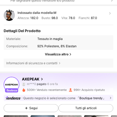
Per segnalare questo venditore e/o prodotto
Indossato dalla modella:
M
Altezza:
182.0
Busto:
98.0
Vita:
78.0
Fianchi:
87.0
Dettagli Del Prodotto
Materiale:
Tessuto in maglia
Composizione:
92% Poliestere, 8% Elastan
Visualizza altro
Informazioni di sicurezza e contatti
381K Follower
4.78
AXEPEAK
m***0
pagato
6 ore fa
a***5
segue
4 ore fa
500K+ Venduto recentemente
99K+ Acquisto ripetuto
381K Follower
4.78
Questo negozio è selezionato come
「Boutique trendy」
Segui
Tutti gli articoli
381K Follower
4.78