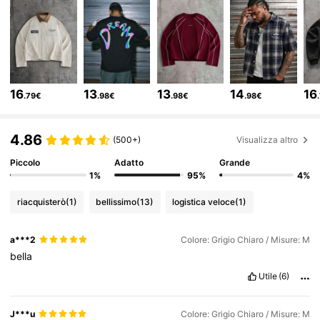
381K Follower
4.78
381K Follower
4.78
16
13
13
14
16
.79€
.98€
.98€
.98€
381K Follower
4.78
4.86
(500+)
Visualizza altro
Piccolo
Adatto
Grande
381K Follower
4.78
1%
95%
4%
riacquisterò
(1)
bellissimo
(13)
logistica veloce
(1)
381K Follower
4.78
a***2
Colore: Grigio Chiaro / Misure: M
bella
381K Follower
4.78
Utile
(6)
J***u
Colore: Grigio Chiaro / Misure: M
381K Follower
4.78