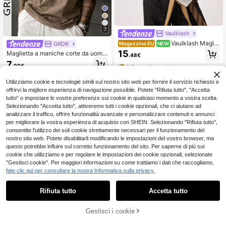
7
Vaulklash
Vaulklash Maglie
GRDR
Magazzino EU
NEW
tta a maniche lunghe da uomo in stil
15
Maglietta a maniche corte da uomo
.48€
e urban con ricamo a croce 3D, ada
GRDR, tinta unita, lavata, comoda e
7
tta per festival musicali all'aperto, u
.99€
4-7 giorni lavorativi
traspirante per l'uso estivo
scite quotidiane, raduni con amici, r
egali per il fidanzato/marito, regali p
Utilizziamo cookie e tecnologie simili sul nostro sito web per fornire il servizio richiesto e
er anniversari, colore bianco
offrirvi la migliore esperienza di navigazione possibile. Potete "Rifiuta tutto", "Accetta
tutto" o impostare le vostre preferenze sui cookie in qualsiasi momento a vostra scelta.
Selezionando "Accetta tutto", attiveremo tutti i cookie opzionali, che ci aiutano ad
analizzare il traffico, offrire funzionalità avanzate e personalizzare contenuti e annunci
per migliorare la vostra esperienza di acquisto con SHEIN. Selezionando "Rifiuta tutto",
consentite l'utilizzo dei soli cookie strettamente necessari per il funzionamento del
nostro sito web. Potete disabilitarli modificando le impostazioni del vostro browser, ma
questo potrebbe influire sul corretto funzionamento del sito. Per saperne di più sui
cookie che utilizziamo e per regolare le impostazioni dei cookie opzionali, selezionate
"Gestisci cookie". Per maggiori informazioni su come trattiamo i dati che raccogliamo,
fate clic qui per consultare la nostra Informativa sulla privacy.
Rifiuta tutto
Accetta tutto
4
AGGIUNGI AL
Gestisci i cookie
COMPRA ORA
Risparmia 4.31€
21
CARRELLO