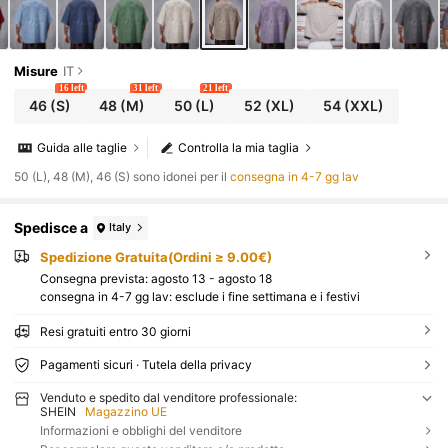
Misure
IT
16 left
31 left
21 left
46
(S)
48
(M)
50
(L)
52
(XL)
54
(XXL)
Guida alle taglie
Controlla la mia taglia
50 (L), 48 (M), 46 (S) sono idonei per il
consegna in 4-7 gg lav
Spedisce a
Italy
Spedizione Gratuita(Ordini ≥ 9.00€)
Consegna prevista:
agosto 13 - agosto 18
consegna in 4-7 gg lav: esclude i fine settimana e i festivi
Resi gratuiti entro 30 giorni
Pagamenti sicuri · Tutela della privacy
Venduto e spedito dal venditore professionale:
SHEIN
Magazzino UE
Informazioni e obblighi del venditore