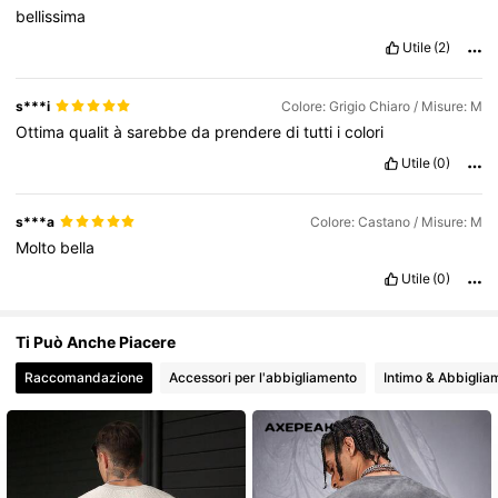
bellissima
Utile
(2)
381K Follower
4.78
s***i
Colore: Grigio Chiaro / Misure: M
Ottima
qualit
à
sarebbe
da
prendere
di
tutti
i
colori
Utile
(0)
s***a
Colore: Castano / Misure: M
Molto
bella
Utile
(0)
Ti Può Anche Piacere
Raccomandazione
Accessori per l'abbigliamento
Intimo & Abbiglia