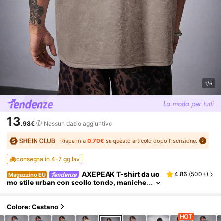
1/6
13
.98€
Nessun dazio aggiuntivo
Risparmia
0.70€
su questo articolo dopo l'iscrizione.
consegna in 4-7 gg lav
AXEPEAK T-shirt da uo
4.86
(
500+
)
Magazzino EU
mo stile urban con scollo tondo, maniche
corte, spalle cadenti, in suede felpato e sti
le loose, ispirato agli anni 2000
Colore: Castano