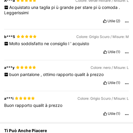
A***a
Colore: Verde militare / Misure: L
Acquistato
una
taglia
pi
ù
grande
per
stare
pi
ù
comoda
.
6K Follower
4.64
Leggerissimi
Utile
(2)
6K Follower
4.64
b***5
Colore: Grigio Scuro / Misure: M
Molto
soddisfatto
ne
consiglio
l
'
acquisto
6K Follower
4.64
Utile
(1)
a***y
Colore: nero / Misure: L
buon
pantalone
,
ottimo
rapporto
qualit
à
prezzo
Utile
(1)
a***i
Colore: Grigio Scuro / Misure: L
Buon
rapporto
qualit
à
prezzo
Utile
(1)
Ti Può Anche Piacere