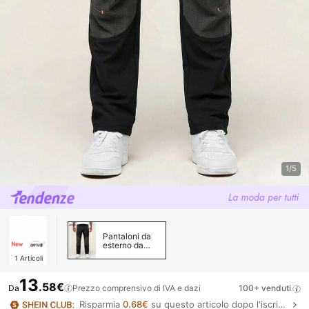
1/5
Pantaloni da
esterno da
uomo
1
Articoli
13
.58€
Da
Prezzo comprensivo di IVA e dazi
100+ venduti
Risparmia
0.68€
su questo articolo dopo l'iscrizione.