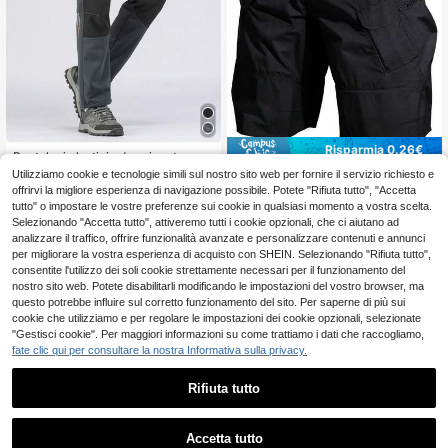
Risparmia 0.26€
Pantaloni elastici ad asciugatura ra
pida da uomo, pantaloni sportivi leg
16
Utilizziamo cookie e tecnologie simili sul nostro sito web per fornire il servizio richiesto e
Pantaloncini sportivi da uomo per at
.48€
geri e aderenti, traspiranti, adatti pe
tività all'aperto estivi con tasche a
offrirvi la migliore esperienza di navigazione possibile. Potete "Rifiuta tutto", "Accetta
12
r attività all'aperto come pesca, esc
.59€
-2%
12.85€
patta e cerniera laterale (senza cint
tutto" o impostare le vostre preferenze sui cookie in qualsiasi momento a vostra scelta.
ursionismo, alpinismo, nero estivo p
ura)
Selezionando "Accetta tutto", attiveremo tutti i cookie opzionali, che ci aiutano ad
rimaverile
analizzare il traffico, offrire funzionalità avanzate e personalizzare contenuti e annunci
per migliorare la vostra esperienza di acquisto con SHEIN. Selezionando "Rifiuta tutto",
consentite l'utilizzo dei soli cookie strettamente necessari per il funzionamento del
nostro sito web. Potete disabilitarli modificando le impostazioni del vostro browser, ma
questo potrebbe influire sul corretto funzionamento del sito. Per saperne di più sui
cookie che utilizziamo e per regolare le impostazioni dei cookie opzionali, selezionate
"Gestisci cookie". Per maggiori informazioni su come trattiamo i dati che raccogliamo,
fate clic qui per consultare la nostra Informativa sulla privacy.
Rifiuta tutto
Accetta tutto