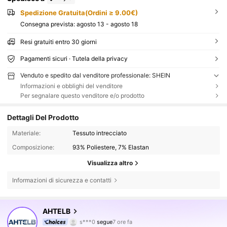
Spedizione Gratuita(Ordini ≥ 9.00€)
Consegna prevista:
agosto 13 - agosto 18
Resi gratuiti entro 30 giorni
Pagamenti sicuri · Tutela della privacy
Venduto e spedito dal venditore professionale: SHEIN
Informazioni e obblighi del venditore
Per segnalare questo venditore e/o prodotto
Dettagli Del Prodotto
Materiale:
Tessuto intrecciato
Composizione:
93% Poliestere, 7% Elastan
Visualizza altro
Informazioni di sicurezza e contatti
6K Follower
4.64
AHTELB
s***0
segue
7 ore fa
c***a
sta navigando