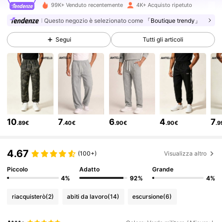
6K Follower
4.64
99K+ Venduto recentemente
4K+ Acquisto ripetuto
Questo negozio è selezionato come
「Boutique trendy」
6K Follower
4.64
Segui
Tutti gli articoli
6K Follower
4.64
6K Follower
4.64
10
7
6
4
7
.89€
.40€
.90€
.90€
.9
6K Follower
4.64
4.67
(100+)
Visualizza altro
Piccolo
Adatto
Grande
6K Follower
4.64
4%
92%
4%
riacquisterò
(2)
abiti da lavoro
(14)
escursione
(6)
6K Follower
4.64