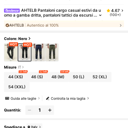
AHTELB Pantaloni cargo casual estivi da u
4.67
omo a gamba dritta, pantaloni tattici da escursi
(100+)
onismo all'aperto, pantaloni sportivi lunghi a par
AHTELB
Autentico al 100%
acadute, design con cerniera anti-furto, pantaloni c
argo multifunzionali, adatti per abbigliamento sporti
#
8
Bestseller
in Pantaloni da uomo per attività all'aperto
vo casual all'aperto, regalo per marito, fidanzato, a
mico, cliente, padre, pantaloni da escursionismo da
Colore: Nero
uomo, abbigliamento da uomo
Misure
IT
11 left
12 left
18 left
44
(XS)
46
(S)
48
(M)
50
(L)
52
(XL)
54
(XXL)
Guida alle taglie
Controlla la mia taglia
Quantità:
Spedisce a
Italy