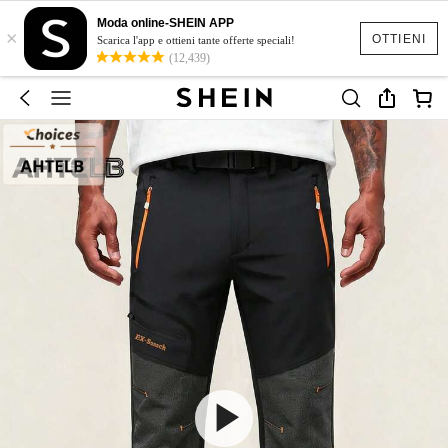
Moda online-SHEIN APP
×
OTTIENI
Scarica l'app e ottieni tante offerte speciali!
(12,439)