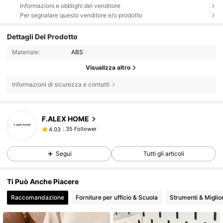
Informazioni e obblighi del venditore
Per segnalare questo venditore e/o prodotto
Dettagli Del Prodotto
Materiale:
ABS
Visualizza altro
Informazioni di sicurezza e contatti
35 Follower
4.03
F.ALEX HOME
35 Follower
4.03
b***i
segue
1 giorno fa
35 Follower
4.03
Segui
Tutti gli articoli
35 Follower
4.03
35 Follower
4.03
Ti Può Anche Piacere
35 Follower
4.03
Raccomandazione
Forniture per ufficio & Scuola
Strumenti & Migli
35 Follower
4.03