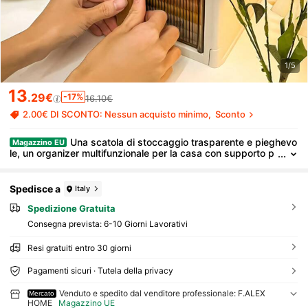
1/5
13
.29€
-17%
16.10€
2.00€ DI SCONTO: Nessun acquisto minimo
Sconto
Una scatola di stoccaggio trasparente e pieghevo
Magazzino EU
le, un organizer multifunzionale per la casa con supporto p
er telefono/tablet, realizzato in plastica resistente, perfetto
per l archiviazione sulla scrivania.
Spedisce a
Italy
Spedizione Gratuita
Consegna prevista:
6-10 Giorni Lavorativi
Resi gratuiti entro 30 giorni
Pagamenti sicuri · Tutela della privacy
Venduto e spedito dal venditore professionale: F.ALEX
Mercato
HOME
Magazzino UE