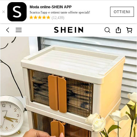
Moda online-SHEIN APP
×
OTTIENI
Scarica l'app e ottieni tante offerte speciali!
(12,439)