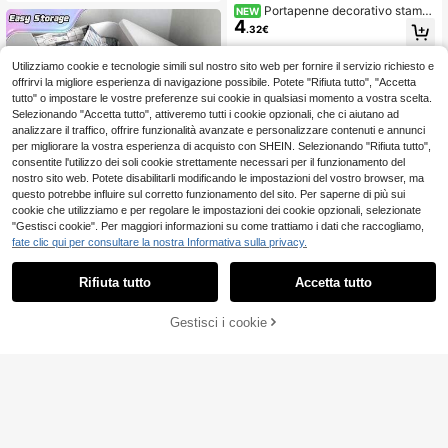
vere per modelli, attrezzi e libri | Co
Portapenne decorativo stamp
NEW
ntenitore di stoccaggio trasparente,
4
ato in 3D per la casa, organizer per
rastrelliera di esposizione prodotti, s
.32€
forniture da ufficio domestico, scato
toccaggio borse, stoccaggio bambo
la di stoccaggio in stile minimalista,
le, stoccaggio scarpe, stoccaggio, r
organizer da scrivania per cosmetic
Utilizziamo cookie e tecnologie simili sul nostro sito web per fornire il servizio richiesto e
egalo di Ognissanti, regalo di Natal
i, adatto per soggiorno, studio, cam
offrirvi la migliore esperienza di navigazione possibile. Potete "Rifiuta tutto", "Accetta
e, decorazione per la casa, zucca,
era da letto, bagno, per la conserva
carta da parati autoadesiva, morbid
tutto" o impostare le vostre preferenze sui cookie in qualsiasi momento a vostra scelta.
zione di piccoli oggetti
o, matrimonio, essenziali per l'unive
Selezionando "Accetta tutto", attiveremo tutti i cookie opzionali, che ci aiutano ad
rsità, decorazione autunnale, decor
analizzare il traffico, offrire funzionalità avanzate e personalizzare contenuti e annunci
azione di Ognissanti
per migliorare la vostra esperienza di acquisto con SHEIN. Selezionando "Rifiuta tutto",
consentite l'utilizzo dei soli cookie strettamente necessari per il funzionamento del
nostro sito web. Potete disabilitarli modificando le impostazioni del vostro browser, ma
questo potrebbe influire sul corretto funzionamento del sito. Per saperne di più sui
cookie che utilizziamo e per regolare le impostazioni dei cookie opzionali, selezionate
"Gestisci cookie". Per maggiori informazioni su come trattiamo i dati che raccogliamo,
Scatola di immagazzinaggio in plas
fate clic qui per consultare la nostra Informativa sulla privacy.
tica bianca per organizzare e conse
40 left
rvare articoli come vestiti, bambole,
12
.48€
giocattoli e libri in camere da letto, s
Rifiuta tutto
Accetta tutto
oggiorni, uffici domestici e armadi; a
prova di polvere e resistente all'umi
dità
Gestisci i cookie
COMPRA ORA
AGGIUNGI AL CARRELLO
Supporto espositivo in PET per figur
17
e in miniatura, giocattoli artigianali
.48€
e modelli di bambole, scatola di sto
ccaggio trasparente con coperchio
antipolvere per impilare figure e ogg
etti da collezione. Adatto per esporr
e modelli, blocchi da costruzione e