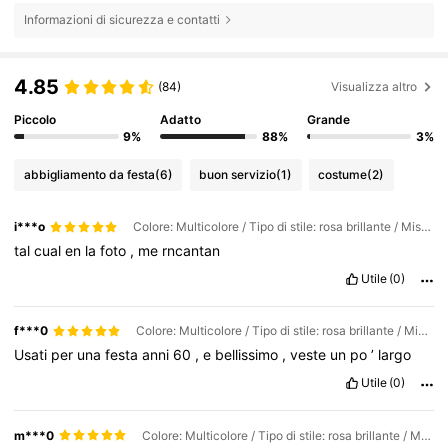
Informazioni di sicurezza e contatti
4.85
(84)
Visualizza altro
Piccolo
Adatto
Grande
9%
88%
3%
abbigliamento da festa
(6)
buon servizio
(1)
costume
(2)
i***o
Colore: Multicolore / Tipo di stile: rosa brillante / Misure: M
tal
cual
en
la
foto
,
me
rncantan
Utile
(0)
f***0
Colore: Multicolore / Tipo di stile: rosa brillante / Misure: S
Usati
per
una
festa
anni
60
,
e
bellissimo
,
veste
un
po
’
largo
Utile
(0)
m***0
Colore: Multicolore / Tipo di stile: rosa brillante / Misure: XL