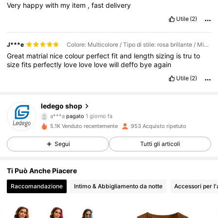
Very
happy
with
my
item
,
fast
delivery
Utile
(2)
J***e
Colore: Multicolore / Tipo di stile: rosa brillante / Misure: S
Great
matrial
nice
colour
perfect
fit
and
length
sizing
is
tru
to
size
fits
perfectly
love
love
love
will
deffo
bye
again
Utile
(2)
ledego shop
414 Follower
4.89
a***a
pagato
1 giorno fa
n***6
segue
1 giorno fa
5.1K Venduto recentemente
953 Acquisto ripetuto
414 Follower
4.89
Segui
Tutti gli articoli
414 Follower
4.89
Ti Può Anche Piacere
414 Follower
4.89
Raccomandazione
Intimo & Abbigliamento da notte
Accessori per l
414 Follower
4.89