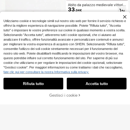
Abito da palazzo medievale vittoria
33
no, abito Lolita gotico rinascimental
.04€
e con maniche a campana, abito da
sera elegante con stampa floreale p
er vacanze autunnali
Utilizziamo cookie e tecnologie simili sul nostro sito web per fornire il servizio richiesto e
offrirvi la migliore esperienza di navigazione possibile. Potete "Rifiuta tutto", "Accetta
tutto" o impostare le vostre preferenze sui cookie in qualsiasi momento a vostra scelta.
Selezionando "Accetta tutto", attiveremo tutti i cookie opzionali, che ci aiutano ad
analizzare il traffico, offrire funzionalità avanzate e personalizzare contenuti e annunci
per migliorare la vostra esperienza di acquisto con SHEIN. Selezionando "Rifiuta tutto",
consentite l'utilizzo dei soli cookie strettamente necessari per il funzionamento del
nostro sito web. Potete disabilitarli modificando le impostazioni del vostro browser, ma
questo potrebbe influire sul corretto funzionamento del sito. Per saperne di più sui
cookie che utilizziamo e per regolare le impostazioni dei cookie opzionali, selezionate
"Gestisci cookie". Per maggiori informazioni su come trattiamo i dati che raccogliamo,
fate clic qui per consultare la nostra Informativa sulla privacy.
4
Rifiuta tutto
Accetta tutto
Top corto da donna in rete tras
NEW
6
parente neon asimmetrico con una
.74€
spalla, adatto per discoteca, festa, f
Gestisci i cookie
AGGIUNGI AL CARRELLO
estival musicale, raduni estivi, giallo
7
1 pezzo Set uniforme scolastica JK
21
kawaii con fiocco, uniforme JK stile
.48€
marinaio per donne, top bianco a m
aniche lunghe e gonna plissettata b
lu navy autunnale