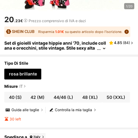
1/20
20
.23€
Prezzo comprensivo di IVA e dazi
Risparmia
1.01€
su questo articolo dopo l'iscrizione.
Set di gioielli vintage hippie anni '70, include coll
4.85
(
84
)
ana e orecchini, stile vintage. Stile sexy alta
mente personalizzato, costume per festa di
Ognissanti. Primavera Autunno
Tipo Di Stile
rosa brillante
Misure
IT
40
(S)
42
(M)
44/46
(L)
48
(XL)
50
(XXL)
Guida alle taglie
Controlla la mia taglia
30 left
Spedisce a
Italy