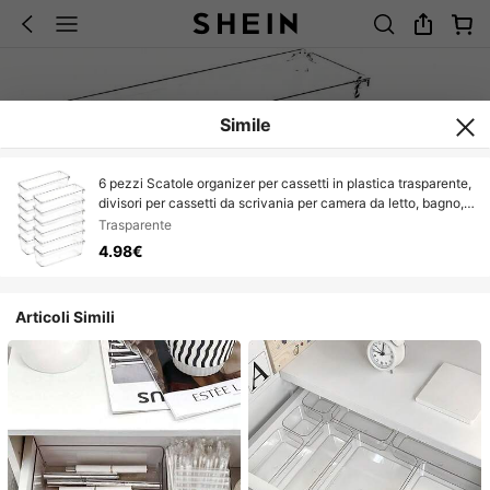
Simile
6 pezzi Scatole organizer per cassetti in plastica trasparente,
divisori per cassetti da scrivania per camera da letto, bagno,
ufficio, trucco, gioielli, piccoli oggetti, utensili. Ottimo regalo
Trasparente
per Pasqua, San Valentino, ecc.
4.98€
Articoli Simili