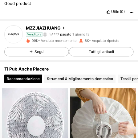
Good
product
Utile
(0)
MZZJIAZHUANG
841 Follower
4.68
m***7
pagato
1 giorno fa
Venditore
99K+ Venduto recentemente
6K+ Acquisto ripetuto
841 Follower
4.68
Segui
Tutti gli articoli
Ti Può Anche Piacere
841 Follower
4.68
Raccomandazione
Strumenti & Miglioramento domestico
Tessili pe
841 Follower
4.68
841 Follower
4.68
841 Follower
4.68