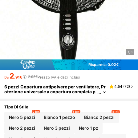
1/8
Risparmia 0.02€
2
2.93€
.91€
Prezzo IVA e dazi inclusi
Da
6 pezzi Copertura antipolvere per ventilatore, Pr
4.54
(
72
)
otezione universale a copertura completa p
er ventilatore verticale, Adatto per scuola, uf
ficio, casa, viaggio, borse, scatole di stoccaggio,
colore casuale, Decorazione cucina, Articoli per
Tipo Di Stile
la casa, Regalo per la festa della mamma, Decora
2 left
8 left
8 left
zione camera da letto, Giardino, Decorazione cu
Nero 5 pezzi
Bianco 1 pezzo
Bianco 2 pezzi
cina, Estate, Spiaggia, Articoli da viaggio essenz
iali, Decorazione camera, Squishy, Laurea, Ester
Nero 2 pezzi
Nero 3 pezzi
Nero 1 pz
no, Giardino, Articoli da viaggio essenziali, Artic
oli portatili essenziali, Articoli da spiaggia essen