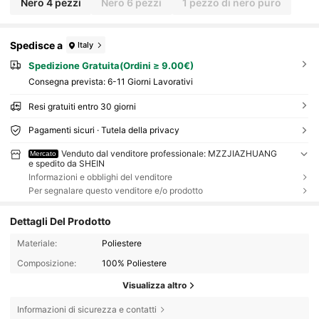
Nero 4 pezzi
Nero 6 pezzi
1 pezzo di nero puro
ziali, Stagione di laurea, Cerimonia di laurea, Re
galo di laurea, Regalo di laurea, Congratulazioni
laureato, Congratulazioni laureato, Valedictoria
n, Finisci la scuola, Festa di laurea, Articoli da est
Spedisce a
Italy
erno essenziali, Viaggio portatile, Articoli essen
ziali per l'escursionismo, Articoli essenziali per i
Spedizione Gratuita(Ordini ≥ 9.00€)
l campeggio, Strumenti portatili, Articoli essenzi
Consegna prevista:
6-11 Giorni Lavorativi
ali per l'estate, Articoli portatili per l'estate
Resi gratuiti entro 30 giorni
Pagamenti sicuri · Tutela della privacy
Venduto dal venditore professionale: MZZJIAZHUANG
Mercato
e spedito da SHEIN
Informazioni e obblighi del venditore
Per segnalare questo venditore e/o prodotto
Dettagli Del Prodotto
Materiale:
Poliestere
Composizione:
100% Poliestere
Visualizza altro
Informazioni di sicurezza e contatti