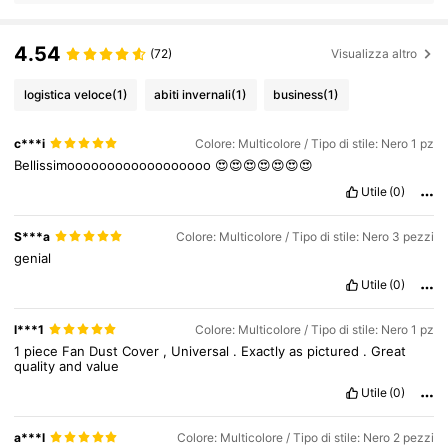
4.54
(72)
Visualizza altro
logistica veloce
(1)
abiti invernali
(1)
business
(1)
c***i
Colore: Multicolore / Tipo di stile: Nero 1 pz
Bellissimoooooooooooooooooo
😍😍😍😍😍😍😍
Utile
(0)
S***a
Colore: Multicolore / Tipo di stile: Nero 3 pezzi
genial
Utile
(0)
l***1
Colore: Multicolore / Tipo di stile: Nero 1 pz
1
piece
Fan
Dust
Cover
,
Universal
.
Exactly
as
pictured
.
Great
quality
and
value
Utile
(0)
a***l
Colore: Multicolore / Tipo di stile: Nero 2 pezzi