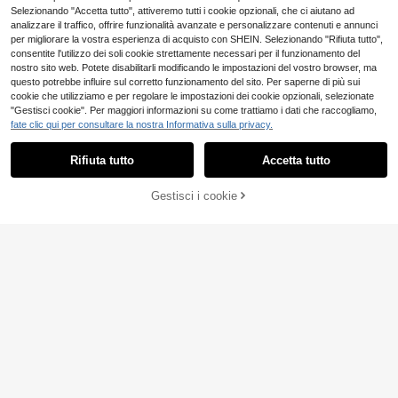
ssorio da viaggio
a per condizionatore | Plastica tras
Selezionando "Accetta tutto", attiveremo tutti i cookie opzionali, che ci aiutano ad
parente, per esterni, giardino, articol
analizzare il traffico, offrire funzionalità avanzate e personalizzare contenuti e annunci
i da viaggio essenziali, articoli porta
per migliorare la vostra esperienza di acquisto con SHEIN. Selezionando "Rifiuta tutto",
tili essenziali, articoli da spiaggia es
consentite l'utilizzo dei soli cookie strettamente necessari per il funzionamento del
senziali, stagione di laurea, cerimon
ia di laurea, regalo di laurea, regalo
nostro sito web. Potete disabilitarli modificando le impostazioni del vostro browser, ma
di laurea, congratulazioni laureato,
questo potrebbe influire sul corretto funzionamento del sito. Per saperne di più sui
congratulazioni laureato, valedictor
cookie che utilizziamo e per regolare le impostazioni dei cookie opzionali, selezionate
ian, finire la scuola, festa di laurea,
"Gestisci cookie". Per maggiori informazioni su come trattiamo i dati che raccogliamo,
articoli da esterno essenziali, portat
fate clic qui per consultare la nostra Informativa sulla privacy.
ili da viaggio, articoli essenziali per
l'escursionismo, articoli essenziali p
Copriventilatore rotondo in fibra ultr
er il campeggio, strumenti portatili,
Rifiuta tutto
Accetta tutto
a-fine lavabile e protezione per le d
11 left
articoli essenzivi per l'estate, articol
ita; adatto per casa e ufficio; presen
2
i portatili per l'estate
.98€
ta un design a bordo di loto, un aspe
Gestisci i cookie
AGGIUNGI AL CARRELLO
tto minimalista e una struttura robus
ta; essenziale per uso all'aperto, gia
rdini, viaggi e cerimonie di laurea.
1 PEZZO Copertura pe
Magazzino EU
r unità esterna del condizionatore
#1 Bestseller
in Collezione di forniture per matrimoni a basso c
d'aria, a copertura completa, forata,
4
.93€
-1%
4.98€
impermeabile e antipolvere, per scu
ola, ufficio, casa, viaggi, immagazzi
Consegna rapida
naggio, essenziali domestici, Natale