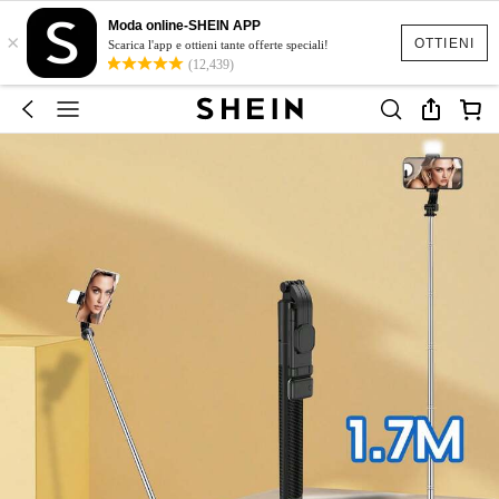
Moda online-SHEIN APP
×
OTTIENI
Scarica l'app e ottieni tante offerte speciali!
(12,439)