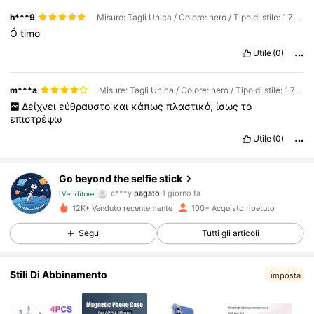
h***9
Misure: Tagli Unica / Colore: nero / Tipo di stile: 1,7 metri (doppie luci)
Ó
timo
Utile
(0)
m***a
Misure: Tagli Unica / Colore: nero / Tipo di stile: 1,7 metri (senza luci)
Δείχνει
εύθραυστο
και
κάπως
πλαστικό,
ίσως
το
επιστρέψω
Utile
(0)
Go beyond the selfie stick
53 Follower
4.69
c***y
pagato
1 giorno fa
Venditore
12K+ Venduto recentemente
100+ Acquisto ripetuto
53 Follower
4.69
Segui
Tutti gli articoli
Stili Di Abbinamento
53 Follower
4.69
imposta