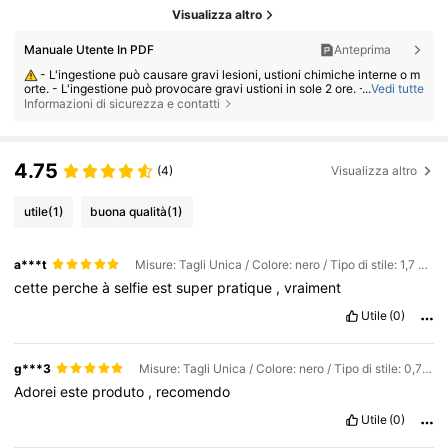
Visualizza altro
Manuale Utente In PDF
Anteprima
- L'ingestione può causare gravi lesioni, ustioni chimiche interne o m
orte. - L'ingestione può provocare gravi ustioni in sole 2 ore. - Se una ba
...
Vedi tutte
tteria è stata ingerita o inserita in qualsiasi parte del corpo, consultare i
Informazioni di sicurezza e contatti
mmediatamente un medico. - Tenere le batterie nuove e usate lontano
dalla portata dei bambini. - Assicurarsi che il vano batterie sia sempre b
en chiuso.
4.75
(4)
Visualizza altro
utile
(1)
buona qualità
(1)
a***t
Misure: Tagli Unica / Colore: nero / Tipo di stile: 1,7 metri (senza luci)
cette
perche
à
selfie
est
super
pratique
,
vraiment
Utile
(0)
g***3
Misure: Tagli Unica / Colore: nero / Tipo di stile: 0,7 metri (senza luci)
Adorei
este
produto
,
recomendo
Utile
(0)