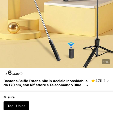
1/14
6
.33€
Da
Bastone Selfie Estensibile in Acciaio Inossidabile
4.75
(
4
)
da 170 cm, con Riflettore e Telecomando Blue
tooth, Compatibile con Smartphone iOS/And
roid, Adatto per Viaggi, Vlogging, Live Streaming
e Fotografia all'Aperto
Misure
Tagli Unica