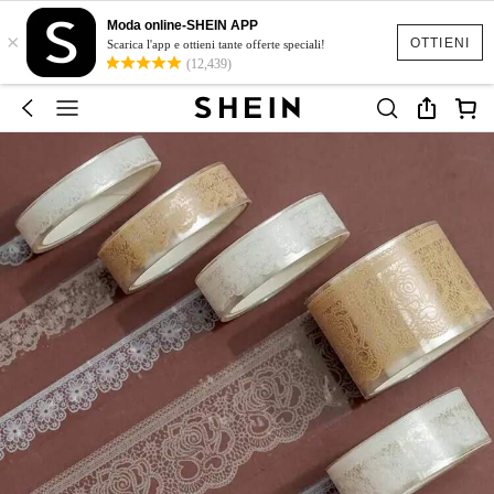
Moda online-SHEIN APP
×
OTTIENI
Scarica l'app e ottieni tante offerte speciali!
(12,439)