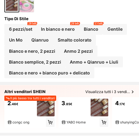
Tipo Di Stile
20 left
20 left
13 left
6 pezzi/set
In bianco e nero
Bianco
Gentile
Un Mo
Qianruo
Smalto colorato
Bianco e nero, 2 pezzi
Anmo 2 pezzi
Bianco semplice, 2 pezzi
Anmo + Qianruo + Liuli
Bianco e nero + bianco puro + delicato
Altri venditori SHEIN
Visualizza tutti i 3 venditori
Il più basso tra tutti i venditori
2
3
4
.46€
.85€
.17€
congc ong
YABO Home
shunyingCol