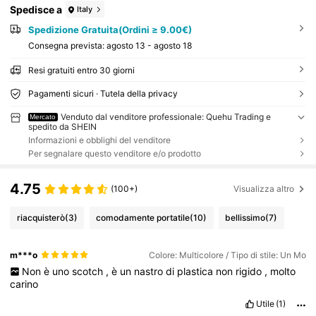
Spedisce a
Italy
Spedizione Gratuita(Ordini ≥ 9.00€)
Consegna prevista:
agosto 13 - agosto 18
Resi gratuiti entro 30 giorni
Pagamenti sicuri · Tutela della privacy
Venduto dal venditore professionale: Quehu Trading e
Mercato
spedito da SHEIN
Informazioni e obblighi del venditore
Per segnalare questo venditore e/o prodotto
4.75
(100+)
Visualizza altro
riacquisterò
(3)
comodamente portatile
(10)
bellissimo
(7)
m***o
Colore: Multicolore / Tipo di stile: Un Mo
Non
è
uno
scotch
,
è
un
nastro
di
plastica
non
rigido
,
molto
carino
Utile
(1)