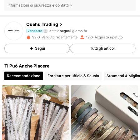
Informazioni di sicurezza e contatti
3.1K Follower
4.78
Quehu Trading
a***2
segue
1 giorno fa
r***2
sta navigando
Venditore
3.1K Follower
4.78
99K+ Venduto recentemente
19K+ Acquisto ripetuto
Segui
Tutti gli articoli
3.1K Follower
4.78
Ti Può Anche Piacere
Raccomandazione
Forniture per ufficio & Scuola
Strumenti & Migli
3.1K Follower
4.78
3.1K Follower
4.78
3.1K Follower
4.78