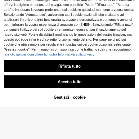
30 pezzi/confezione Bloc notes vin
tage con motivi floreali e bordi bruci
offrirvi la migliore esperienza di navigazione possibile. Potete "Rifiuta tutto", "Accetta
3
.48€
ati, carta decorativa
tutto" o impostare le vostre preferenze sui cookie in qualsiasi momento a vostra scelta.
Selezionando "Accetta tutto", attiveremo tutti i cookie opzionali, che ci aiutano ad
analizzare il traffico, offrire funzionalità avanzate e personalizzare contenuti e annunci
per migliorare la vostra esperienza di acquisto con SHEIN. Selezionando "Rifiuta tutto",
consentite l'utilizzo dei soli cookie strettamente necessari per il funzionamento del
nostro sito web. Potete disabilitarli modificando le impostazioni del vostro browser, ma
questo potrebbe influire sul corretto funzionamento del sito. Per saperne di più sui
cookie che utilizziamo e per regolare le impostazioni dei cookie opzionali, selezionate
"Gestisci cookie". Per maggiori informazioni su come trattiamo i dati che raccogliamo,
fate clic qui per consultare la nostra Informativa sulla privacy.
Rifiuta tutto
Accetta tutto
Gestisci i cookie
AGGIUNGI AL CARRELLO