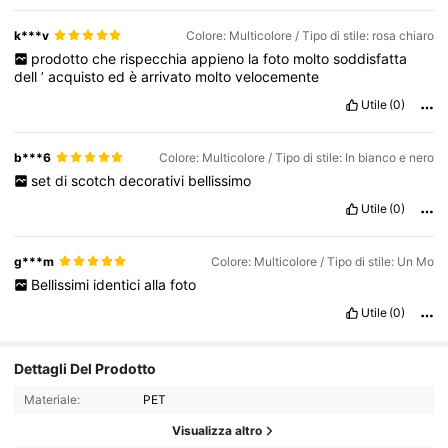
k***v
Colore: Multicolore / Tipo di stile: rosa chiaro
prodotto
che
rispecchia
appieno
la
foto
molto
soddisfatta
dell
’
acquisto
ed
è
arrivato
molto
velocemente
Utile
(0)
b***6
Colore: Multicolore / Tipo di stile: In bianco e nero
set
di
scotch
decorativi
bellissimo
Utile
(0)
g***m
Colore: Multicolore / Tipo di stile: Un Mo
Bellissimi
identici
alla
foto
Utile
(0)
Dettagli Del Prodotto
Materiale:
PET
Visualizza altro