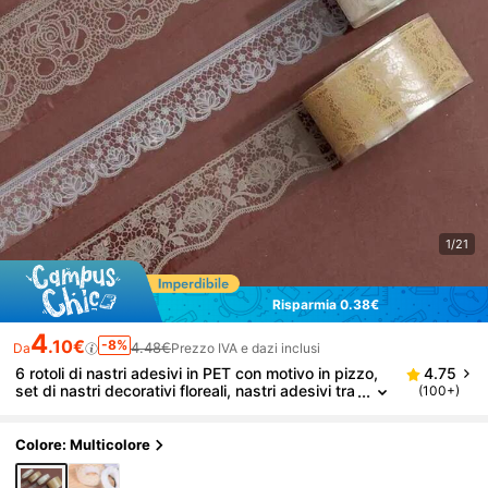
1/21
Risparmia 0.38€
4
.10€
-8%
4.48€
Da
Prezzo IVA e dazi inclusi
6 rotoli di nastri adesivi in PET con motivo in pizzo,
4.75
set di nastri decorativi floreali, nastri adesivi tra
(100+)
sparenti, adatti per fai-da-te, scrapbooking, co
nfezione regalo, diari e altro ancora
Colore: Multicolore