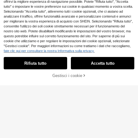
offrirvi la migliore esperienza di navigazione possibile. Potete "Rifiuta tutto", "Accetta
tutto" o impostare le vostre preferenze sui cookie in qualsiasi momento a vostra scelta.
Selezionando "Accetta tutto", attiveremo tutti i cookie opzionali, che ci aiutano ad
analizzare il traffico, offrire funzionalità avanzate e personalizzare contenuti e annunci
per migliorare la vostra esperienza di acquisto con SHEIN. Selezionando "Rifiuta tutto",
consentite l'utilizzo dei soli cookie strettamente necessari per il funzionamento del
nostro sito web. Potete disabilitarli modificando le impostazioni del vostro browser, ma
questo potrebbe influire sul corretto funzionamento del sito. Per saperne di più sui
cookie che utilizziamo e per regolare le impostazioni dei cookie opzionali, selezionate
"Gestisci cookie". Per maggiori informazioni su come trattiamo i dati che raccogliamo,
fate clic qui per consultare la nostra Informativa sulla privacy.
Rifiuta tutto
Accetta tutto
Gestisci i cookie
AGGIUNGI AL CARRELLO