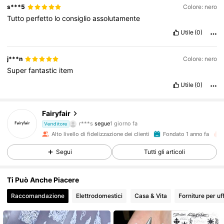
s***5
Colore: nero
Tutto
perfetto
lo
consiglio
assolutamente
Utile
(0)
j***n
Colore: nero
Super
fantastic
item
Utile
(0)
1.6K Follower
4.94
Fairyfair
t***0
sta navigando
Venditore
1.6K Follower
4.94
Alto livello di fidelizzazione dei clienti
Fondato 1 anno fa
Segui
Tutti gli articoli
1.6K Follower
4.94
Ti Può Anche Piacere
Raccomandazione
Elettrodomestici
Casa & Vita
Forniture per uf
1.6K Follower
4.94