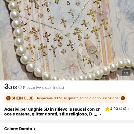
1/7
3
.38€
Prezzo IVA e dazi inclusi
Risparmia
0.17€
su questo articolo dopo l'iscrizione.
Adesivi per unghie 5D in rilievo lussuosi con cr
4.90
(
44
)
oce e catena, glitter dorati, stile religioso, D
ark Academia/Barocco vintage/Moda subcu
lturale, decalcomanie autoadesive per unghie, a
rte di unghie fai-da-te per uso quotidiano, feste,
Colore: Dorato
salone di bellezza, 1 foglio