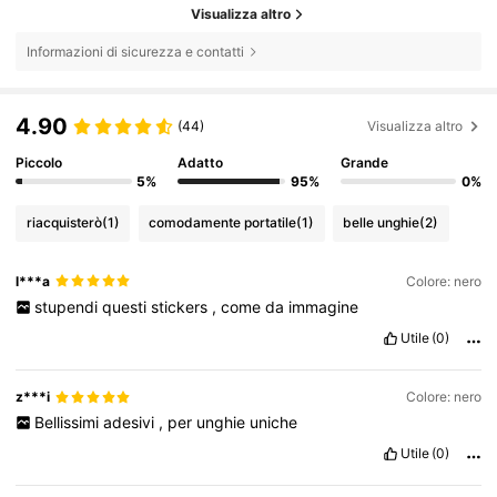
Visualizza altro
Informazioni di sicurezza e contatti
4.90
(44)
Visualizza altro
Piccolo
Adatto
Grande
5%
95%
0%
riacquisterò
(1)
comodamente portatile
(1)
belle unghie
(2)
l***a
Colore: nero
stupendi
questi
stickers
,
come
da
immagine
Utile
(0)
z***i
Colore: nero
Bellissimi
adesivi
,
per
unghie
uniche
Utile
(0)