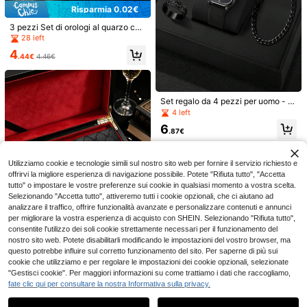
Risparmia 0.02€
3 pezzi Set di orologi al quarzo cas
Risparmia 0.35€
ual minimalisti da uomo, Set di acc
28 left
essori da uomo cool e business (inc
4 pezzi/Set Orologio da regalo per
4
lusi orologio al quarzo con cinturino
.44€
4.46€
uomo, quadrante classico con num
13
in pelle nera, bracciale a catena e p
.63€
-2%
13.98€
eri arabi, calendario, orologio al qua
ortafoglio in pelle nera goffrata), ad
rzo casual (scatola non inclusa)
ottando un tema nero cool, cinturin
o in pelle morbido e delicato sulla p
21
Set regalo da 4 pezzi per uomo - O
elle
rologio da polso quadrato classico
Questi pantaloni da yoga a gamba l
4 left
e alla moda, stile casual business, a
arga di colore unito sono comodi e s
(1000+)
6
l quarzo + bracciale + collana + an
nellenti, adatti per la corsa, il fitness
.87€
9
ello (scatola dell'orologio non inclu
e varie attività di yoga. Sport prima
.83€
9.88€
sa)
verili
Utilizziamo cookie e tecnologie simili sul nostro sito web per fornire il servizio richiesto e
offrirvi la migliore esperienza di navigazione possibile. Potete "Rifiuta tutto", "Accetta
tutto" o impostare le vostre preferenze sui cookie in qualsiasi momento a vostra scelta.
Selezionando "Accetta tutto", attiveremo tutti i cookie opzionali, che ci aiutano ad
analizzare il traffico, offrire funzionalità avanzate e personalizzare contenuti e annunci
per migliorare la vostra esperienza di acquisto con SHEIN. Selezionando "Rifiuta tutto",
consentite l'utilizzo dei soli cookie strettamente necessari per il funzionamento del
nostro sito web. Potete disabilitarli modificando le impostazioni del vostro browser, ma
questo potrebbe influire sul corretto funzionamento del sito. Per saperne di più sui
cookie che utilizziamo e per regolare le impostazioni dei cookie opzionali, selezionate
Set da 3/5 pezzi Orologio al quarzo
"Gestisci cookie". Per maggiori informazioni su come trattiamo i dati che raccogliamo,
di lusso premium raffinato e alla mo
fate clic qui per consultare la nostra Informativa sulla privacy.
19 left
Mostra articoli simili in magazzino
Vedi Tutto
Set di 6 pezzi di orologi al quarzo m
da per uomo + Bracciale alla moda
6
inimalisti per uomo d'affari, serie Co
13 left
con testa di leone, Portafoglio multi
.92€