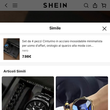
Simile
Set da 4 pezzi Cinturino in acciaio inossidabile minimalista
per uomo d'affari, orologio al quarzo alla moda con
calendario, quadrante rotondo, set di accessori eleganti,
nero
adatto per pendolarismo quotidiano, ottimo regalo di
7.98€
compleanno
Articoli Simili