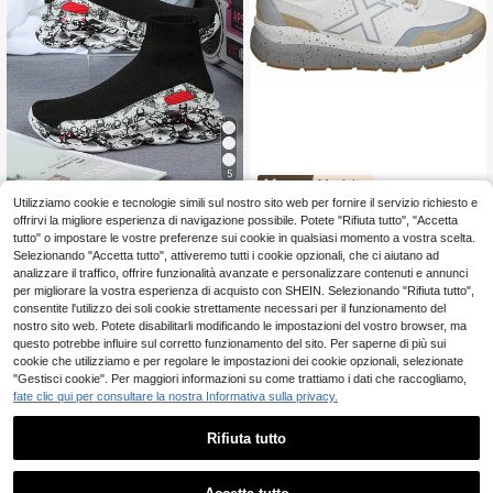
5
Munich
Scarpe da passeggio casual legger
Utilizziamo cookie e tecnologie simili sul nostro sito web per fornire il servizio richiesto e
MUNICH | Zapat
Magazzino EU
NEW
e e traspiranti con ciondolo persona
illas Munich Kava 29 para Hombre –
offrirvi la migliore esperienza di navigazione possibile. Potete "Rifiuta tutto", "Accetta
19
87
.99€
.45€
lizzato, scarpe da viaggio alla moda
Deportiva en Color Blanco con Det
tutto" o impostare le vostre preferenze sui cookie in qualsiasi momento a vostra scelta.
facili da indossare/togliere per copp
alles – Sneakers con Cordones – Su
Selezionando "Accetta tutto", attiveremo tutti i cookie opzionali, che ci aiutano ad
ie, scarpe slip-on casual nere a cal
ela Antideslizante – Estilo Casual –
analizzare il traffico, offrire funzionalità avanzate e personalizzare contenuti e annunci
zino, scarpe scolastiche con suola
Versátiles – Cómodas y
per migliorare la vostra esperienza di acquisto con SHEIN. Selezionando "Rifiuta tutto",
a motivo unico, regalo per le vacan
consentite l'utilizzo dei soli cookie strettamente necessari per il funzionamento del
ze, scarpe da uomo primavera/estat
e
nostro sito web. Potete disabilitarli modificando le impostazioni del vostro browser, ma
questo potrebbe influire sul corretto funzionamento del sito. Per saperne di più sui
cookie che utilizziamo e per regolare le impostazioni dei cookie opzionali, selezionate
"Gestisci cookie". Per maggiori informazioni su come trattiamo i dati che raccogliamo,
fate clic qui per consultare la nostra Informativa sulla privacy.
Rifiuta tutto