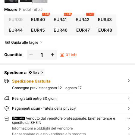
Misure
Predefinito
2 left
6 left
1 left
EUR39
EUR40
EUR41
EUR42
EUR43
EUR44
EUR45
EUR46
EUR47
EUR48
Guida alle taglie
Quantità:
31 left
Spedisce a
Italy
Spedizione Gratuita
Consegna prevista:
agosto 12 - agosto 17
Resi gratuiti entro 30 giorni
Pagamenti sicuri · Tutela della privacy
Venduto dal venditore professionale: brief sentence e
Mercato
spedito da SHEIN
Informazioni e obblighi del venditore
Per segnalare questo venditore e/o prodotto