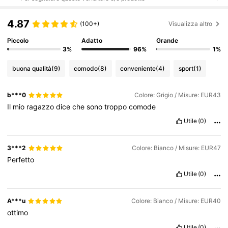
4.87
(100+)
Visualizza altro
Piccolo
Adatto
Grande
3%
96%
1%
buona qualità
(9)
comodo
(8)
conveniente
(4)
sport
(1)
b***0
Colore: Grigio / Misure: EUR43
Il
mio
ragazzo
dice
che
sono
troppo
comode
Utile
(0)
3***2
Colore: Bianco / Misure: EUR47
Perfetto
Utile
(0)
A***u
Colore: Bianco / Misure: EUR40
ottimo
Utile
(0)