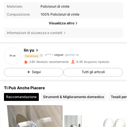
Materiale:
Policloruri di vinile
Composizione:
100% Policloruri di vinile
Visualizza altro
Informazioni di sicurezza e contatti
967 Follower
4.87
lin yu
n***k
sta navigando
Venditore
967 Follower
4.87
24K Venduto recentemente
9.4K Acquisto ripetuto
Segui
Tutti gli articoli
967 Follower
4.87
Ti Può Anche Piacere
Raccomandazione
Strumenti & Miglioramento domestico
Tessili pe
967 Follower
4.87
967 Follower
4.87