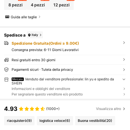
ate, spiaggia, elementi essenziali da viaggio,
8 pezzi
4 pezzi
12 pezzi
decorazione camera, squishy, laurea
Guida alle taglie
Spedisce a
Italy
Spedizione Gratuita(Ordini ≥ 9.00€)
Consegna prevista:
6-11 Giorni Lavorativi
Resi gratuiti entro 30 giorni
Pagamenti sicuri · Tutela della privacy
Venduto dal venditore professionale: lin yu e spedito da
Mercato
SHEIN
Informazioni e obblighi del venditore
Per segnalare questo venditore e/o prodotto
4.93
(1000+)
Visualizza altro
riacquisterò
(9)
logistica veloce
(6)
Buona vestibilità
(20)