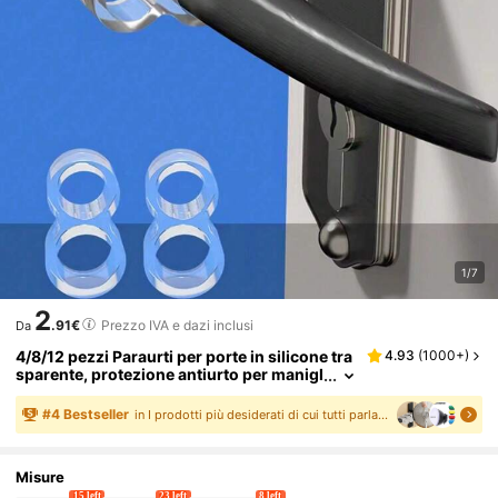
1/7
2
.91€
Prezzo IVA e dazi inclusi
Da
4/8/12 pezzi Paraurti per porte in silicone tra
4.93
(
1000+
)
sparente, protezione antiurto per manigl
ie, fermi per porte, protezione per pareti
per camera da letto, bagno, borsa, organizer,
#
4
Bestseller
in I prodotti più desiderati di cui tutti parlano
forniture scolastiche, isolamento, Galentine
s, cucciolo, carnevale, oggetti carini, regalo
per la festa della mamma, decorazione came
Misure
ra da letto, giardino, decorazione cucina, est
15 left
23 left
8 left