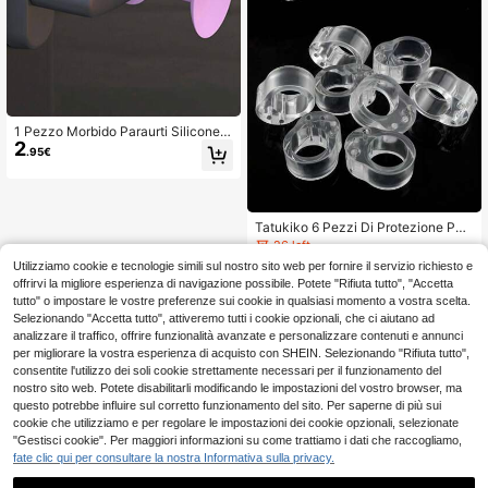
1 Pezzo Morbido Paraurti Silicone A
2
nti-collisione Per Maniglia Porta, Pa
.95€
raurti Pomello Porta Ammortizzator
e Muro, Adesivo Fermaporta In Silic
one Per Pomello Porta
Tatukiko 6 Pezzi Di Protezione Par
aurti Per Maniglia Della Porta, Prote
26 left
zioni Murali, Fermaporta, Tampone
(1000+)
Utilizziamo cookie e tecnologie simili sul nostro sito web per fornire il servizio richiesto e
Per Cuscino
3
offrirvi la migliore esperienza di navigazione possibile. Potete "Rifiuta tutto", "Accetta
.45€
tutto" o impostare le vostre preferenze sui cookie in qualsiasi momento a vostra scelta.
Selezionando "Accetta tutto", attiveremo tutti i cookie opzionali, che ci aiutano ad
analizzare il traffico, offrire funzionalità avanzate e personalizzare contenuti e annunci
per migliorare la vostra esperienza di acquisto con SHEIN. Selezionando "Rifiuta tutto",
consentite l'utilizzo dei soli cookie strettamente necessari per il funzionamento del
nostro sito web. Potete disabilitarli modificando le impostazioni del vostro browser, ma
questo potrebbe influire sul corretto funzionamento del sito. Per saperne di più sui
cookie che utilizziamo e per regolare le impostazioni dei cookie opzionali, selezionate
"Gestisci cookie". Per maggiori informazioni su come trattiamo i dati che raccogliamo,
fate clic qui per consultare la nostra Informativa sulla privacy.