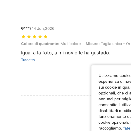
G***i
14 Jun,2026
Colore di quadrante: Multicolore, Misure: Taglia unica - Orologi B (4
Colore di quadrante:
Multicolore
Misure:
Taglia unica - Or
Igual a la foto, a mi novio le ha gustado.
Tradotto
Utilizziamo cookie 
esperienza di navi
sui cookie in qual
opzionali, che ci 
annunci per migli
Visualizza Altre
consentite l'utili
disabilitarli modi
funzionamento del
cookie opzionali,
raccogliamo,
fate