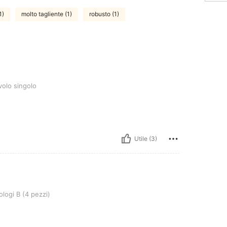
1)
molto tagliente (1)
robusto (1)
olo
volo singolo
Utile (3)
 pezzi)
ologi B (4 pezzi)