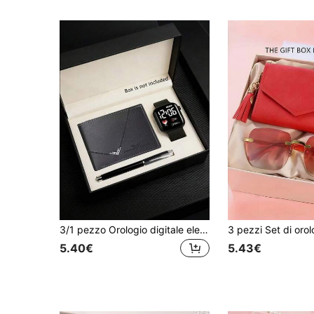
3/1 pezzo Orologio digitale elettronico a forma di cuore con display LED, stile minimalista, adatto per ragazzi, abbinato a portafoglio multifunzione e penna a sfera pratica, adatto per uso quotidiano, perfetto per il ritorno a scuola, l'ufficio, la stagione di laurea, la vita quotidiana, la decorazione per feste, regali di compleanno/vacanze, regalo perfetto per i ragazzi
5.40€
5.43€