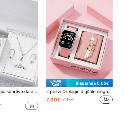
Risparmia 0.05€
6 pezzi Orologio sportivo da donna bianco a forma di cuore con display digitale e set di gioielli eleganti a forma di lacrima, regalo romantico, adatto per uso quotidiano
2 pezzi Orologio digitale elegante e alla moda con display LED, abbinato a un portafoglio multifunzionale di moda, adatto come regalo di compleanno/festa della donna, per feste, vacanze, laurea, eventi di celebrazione, raduni familiari, decorazione per uso quotidiano, regalo perfetto per la festa della mamma
7.30€
7.35€
€