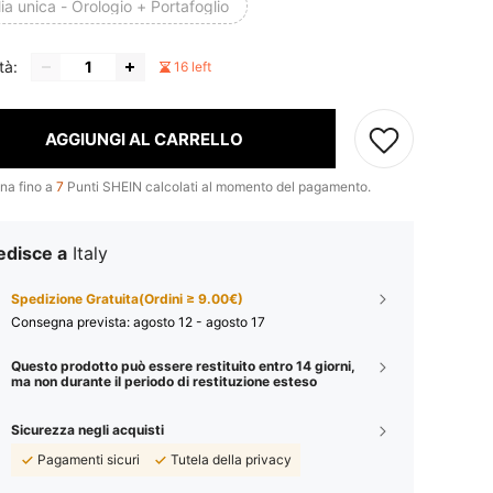
ia unica - Orologio + Portafoglio
tà:
16 left
AGGIUNGI AL CARRELLO
na fino a
7
Punti SHEIN calcolati al momento del pagamento.
edisce a
Italy
Spedizione Gratuita(Ordini ≥ 9.00€)
Consegna prevista:
agosto 12 - agosto 17
Questo prodotto può essere restituito entro 14 giorni,
ma non durante il periodo di restituzione esteso
Sicurezza negli acquisti
Pagamenti sicuri
Tutela della privacy