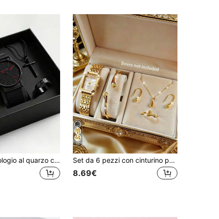
11
4/1 pezzo Orologio al quarzo classico casual alla moda per ragazzi, adatto per essere indossato dai ragazzi, con braccialetto alla moda, collana con ciondolo e set di anelli, perfetto per il ritorno a scuola, feste e viaggi nella vita quotidiana. Regalo di compleanno, stagione di laurea, Natale, regalo per amici e famiglia (scatola non inclusa)
Set da 6 pezzi con cinturino per orologio in acciaio inossidabile, orologio al quarzo con collana, bracciale, anello e orecchini a goccia d'acqua, regalo di compleanno
8.69€