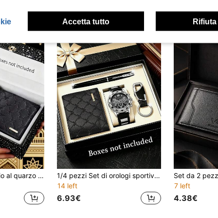
okie
Accetta tutto
Rifiuta
2 pezzi/set Orologio al quarzo da uomo con quadrante rotondo, stile casual elegante e portafoglio minimalista, regalo perfetto per il fidanzato, la famiglia, occasioni come San Valentino, Capodanno, compleanno, adatto per uso quotidiano, scuola, feste, viaggi
1/4 pezzi Set di orologi sportivi in silicone da uomo alla moda + Portafoglio + Portachiavi + Penna, adatto come regalo per anniversari e vacanze
14 left
7 left
6.93€
4.38€