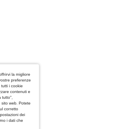
ffrirvi la migliore
 vostre preferenze
utti i cookie
izzare contenuti e
 tutto",
o sito web. Potete
ul corretto
mpostazioni dei
mo i dati che