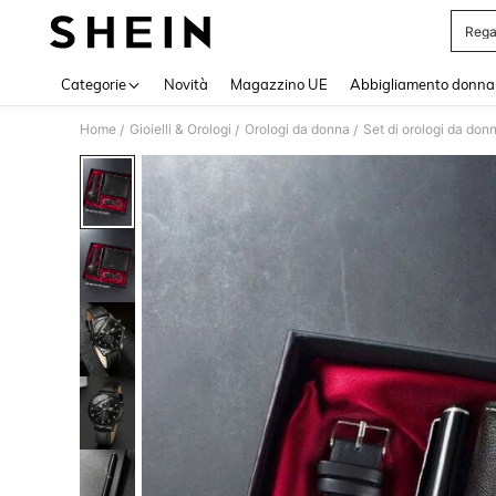
Rega
Use up 
Categorie
Novità
Magazzino UE
Abbigliamento donna
Home
Gioielli & Orologi
Orologi da donna
Set di orologi da don
/
/
/