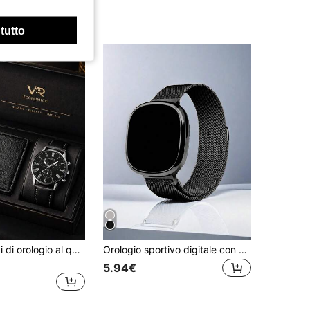
 tutto
Set da 2 pezzi di orologio al quarzo da uomo stile business con quadrante Ginevra Roma, orologio da polso con cinturino nero abbinato a portafoglio corto in grana di litchi, set di accessori di lusso ed eleganti per uomo, perfetto per il pendolarismo aziendale e l'uso quotidiano, Festa del papà, compleanno, regalo aziendale, regalo per il ritorno a scuola, set regalo da uomo (confezione esterna non inclusa)
Orologio sportivo digitale con cinturino Milanese a fibbia magnetica innovativa
5.94€