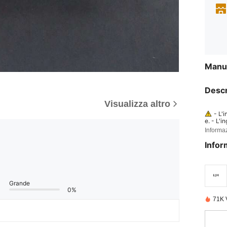
Manua
Descr
Visualizza altro
- L'
e. - L'i
è stata 
Informaz
mente u
ei bambi
Infor
Grande
0%
71K 