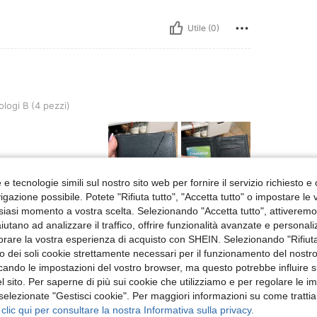
Utile (0)
 pezzi)
ologi B (4 pezzi)
e tecnologie simili sul nostro sito web per fornire il servizio richiesto e o
gazione possibile. Potete "Rifiuta tutto", "Accetta tutto" o impostare le
siasi momento a vostra scelta. Selezionando "Accetta tutto", attiveremo t
Utile (0)
aiutano ad analizzare il traffico, offrire funzionalità avanzate e personal
orare la vostra esperienza di acquisto con SHEIN. Selezionando "Rifiuta
 Recensioni
zzo dei soli cookie strettamente necessari per il funzionamento del nostr
ficando le impostazioni del vostro browser, ma questo potrebbe influire s
 sito. Per saperne di più sui cookie che utilizziamo e per regolare le i
 selezionate "Gestisci cookie". Per maggiori informazioni su come trattia
 clic qui per consultare la nostra Informativa sulla privacy.