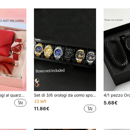
3 pezzi Set di orologi al quarzo con cinturino in pelle PU da donna, quadrante minimalista con numeri romani, accessorio di gioielleria alla moda, adatto per uso quotidiano, occasioni formali, anche come decorazione per vacanze e regalo di San Valentino (scatola dell'orologio non inclusa)
Set di 3/6 orologi da uomo sportivi e alla moda con cinturino in acciaio inossidabile, adatti come regali per San Valentino, Pasqua e Natale
23 left
5.68€
11.86€