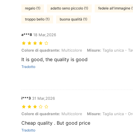
regalo (1)
adatto seno piccolo (1)
fedele all'immagine (
troppo bello (1)
buona qualità (1)
a***8
18 Mar,2026
Colore di quadrante: Multicolore, Misure: Taglia unica - Tavolo sing
Colore di quadrante:
Multicolore
Misure:
Taglia unica - Ta
It is good, the quality is good
Tradotto
i***3
31 Mar,2026
Colore di quadrante: Multicolore, Misure: Taglia unica - Orologi B (4
Colore di quadrante:
Multicolore
Misure:
Taglia unica - Or
Cheap quality . But good price
Tradotto