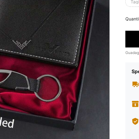
Tagl
Quanti
Guadag
Sp