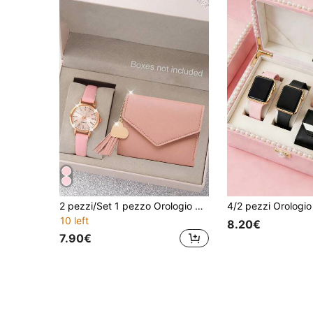
2 pezzi/Set 1 pezzo Orologio digitale casual da donna e portafoglio multi-strato alla moda come regalo
10 left
8.20€
7.90€