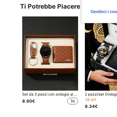
Ti Potrebbe Piacere
Gestisci i co
Set da 3 pezzi con orologio al quarzo, portafoglio e portachiavi, cinturino in pelle PU, versatile per uso quotidiano, regalo per le vacanze
38 left
8.90€
8.34€