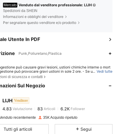
Venduto dal venditore professionale: LIJH
Mercato
Spedizioni da SHEIN
Informazioni e obblighi del venditore
Per segnalare questo venditore e/o prodotto
le Utente In PDF
izione
Punk,Poliuretano,Plastica
ingestione può causare gravi lesioni, ustioni chimiche interne o mort
4.83
83
6.2K
ngestione può provocare gravi ustioni in sole 2 ore. - Se una batteria
...
Vedi tutte
ingerita o inserita in qualsiasi parte del corpo, consultare immediata
ioni di sicurezza e contatti
n medico. - Tenere le batterie nuove e usate lontano dalla portata d
ni. - Assicurarsi che il vano batterie sia sempre ben chiuso.
mazioni Sul Negozio
4.83
83
6.2K
LIJH
Venditore
4.83
83
6.2K
Valutazione
Articoli
Follower
l***o
pagato
1 giorno fa
Venduto recentemente
35K Acquisto ripetuto
4.83
83
6.2K
Tutti gli articoli
Segui