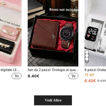
6
4/2 pezzi Orologio digitale LED elegante e alla moda per ragazze, abbinato a un portafoglio multifunzionale di stile, adatto per l'uso quotidiano delle ragazze, ideale come regalo per compleanni, vacanze, rientro a scuola, feste. Perfetto come regalo per laurea, San Valentino, per le ragazze.
Set da 2 pezzi: Orologio al quarzo casual alla moda da ragazzo con cinturino in pelle e portafoglio abbinato, regalo ideale per lui, regalo perfetto per le vacanze
15 left
8.40€
6.42€
6.44
Vedi Altro