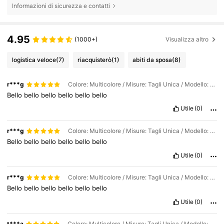
Informazioni di sicurezza e contatti
4.95
(1000+)
Visualizza altro
logistica veloce
(7)
riacquisterò
(1)
abiti da sposa
(8)
r***g
Colore: Multicolore / Misure: Tagli Unica / Modello: germoglio di neve di riso rosa
Bello
bello
bello
bello
bello
bello
Utile
(0)
r***g
Colore: Multicolore / Misure: Tagli Unica / Modello: Riso blu foschia azzurro cielo
Bello
bello
bello
bello
bello
bello
Utile
(0)
r***g
Colore: Multicolore / Misure: Tagli Unica / Modello: marrone kaki arancione
Bello
bello
bello
bello
bello
bello
Utile
(0)
t***a
Colore: Multicolore / Misure: Tagli Unica / Modello: Riso con germogli di neve arancione