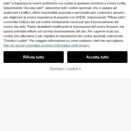
tutto" o impostare le vostre preferenze sui cookie in qualsiasi momento a vostra scelta.
Selezionando "Accetta tutto", attiveremo tutti i cookie opzionali, che ci aiutano ad
analizzare il traffico, offrire funzionalità avanzate e personalizzare contenuti e annunci
per migliorare la vostra esperienza di acquisto con SHEIN. Selezionando "Rifiuta tutto",
consentite l'utilizzo dei soli cookie strettamente necessari per il funzionamento del
nostro sito web. Potete disabilitarli modificando le impostazioni del vostro browser, ma
questo potrebbe influire sul corretto funzionamento del sito. Per saperne di più sui
cookie che utilizziamo e per regolare le impostazioni dei cookie opzionali, selezionate
"Gestisci cookie". Per maggiori informazioni su come trattiamo i dati che raccogliamo,
fate clic qui per consultare la nostra Informativa sulla privacy.
Rifiuta tutto
Accetta tutto
Nastro in raso tessuto a pois con bo
rdo arricciato e colore a contrasto,
3
.39€
13
per fiocchi fai-da-te, accessori per
Gestisci i cookie
AGGIUNGI AL CARRELLO
capelli, fiori per scarpe, regalo e de
3 pezzi - Nastro in seta e chiffon fa
corazioni floreali, finitura per gonne
tto a mano per l'autunno, con napp
2
.98€
e, 1,5 pollici x 21 yarde, colore argill
a, bordo plissettato, adatto per inviti
di matrimonio, mazzolino da sposa,
confezioni regalo con nastro, artigia
nato, decorazioni per feste natalizi
e, confezioni regalo per il Ringrazia
mento, decorazioni fatte a mano, va
si, matrimoni, compleanni, fidanzam
enti, addii al nubilato