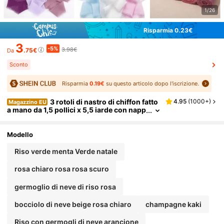
1/26
Risparmia 0.23€
3
-5%
3.98€
.75€
Da
Sconto
Risparmia
0.19€
su questo articolo dopo l'iscrizione.
3 rotoli di nastro di chiffon fatto
4.95
(
1000+
)
Magazzino EU
a mano da 1,5 pollici x 5,5 iarde con napp
e, per avvolgere profumo, decorazione,
matrimonio, inviti, artigianato, Natale e San V
alentino
Modello
Riso verde menta Verde natale
rosa chiaro rosa rosa scuro
germoglio di neve di riso rosa
bocciolo di neve beige rosa chiaro
champagne kaki
Riso con germogli di neve arancione