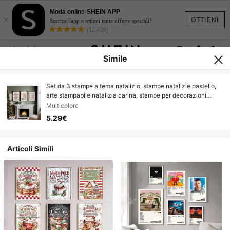
Moda online-SHEIN APP
×
OTTIENI
Scarica l'app e ottieni tante offerte speciali!
(12,439)
Simile
Set da 3 stampe a tema natalizio, stampe natalizie pastello,
arte stampabile natalizia carina, stampe per decorazioni
natalizie, decorazioni natalizie neutre, poster d'arte su tela
Multicolore
per camera da letto, soggiorno, corridoio, decorazione per la
5.29€
casa
Articoli Simili