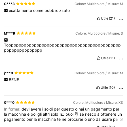
G***3
Colore: Multicolore / Misure: M
esattamente
come
pubblicizzato
Utile
(21)
M***R
Colore: Multicolore / Misure: S
Topppppppppppppppppppppppppppppppppppppppppppp
ppppppppppppppp
Utile
(11)
j***9
Colore: Multicolore / Misure: M
BENE
Utile
(10)
0***0
Colore: Multicolore / Misure: XS
In forma:
devi
avere
i
soldi
per
questo
o
hai
un
pagamento
per
la
macchina
e
poi
gli
altri
soldi
💴
puoi
👌
se
riesco
a
ottenere
un
pagamento
per
la
macchina
te
ne
procurer
ò
uno
da
usare
per
prendere
la
tua
macchina
e
prendere
la
tua
casa
🏠
o
qualsiasi