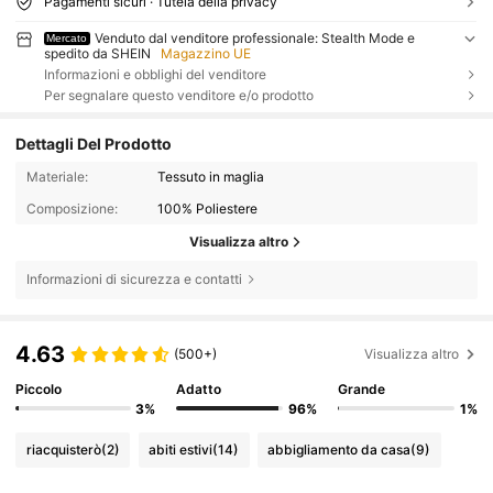
Pagamenti sicuri · Tutela della privacy
Venduto dal venditore professionale: Stealth Mode e
Mercato
spedito da SHEIN
Magazzino UE
Informazioni e obblighi del venditore
Per segnalare questo venditore e/o prodotto
Dettagli Del Prodotto
Materiale:
Tessuto in maglia
Composizione:
100% Poliestere
Visualizza altro
Informazioni di sicurezza e contatti
4.63
(500+)
Visualizza altro
Piccolo
Adatto
Grande
3%
96%
1%
riacquisterò
(2)
abiti estivi
(14)
abbigliamento da casa
(9)