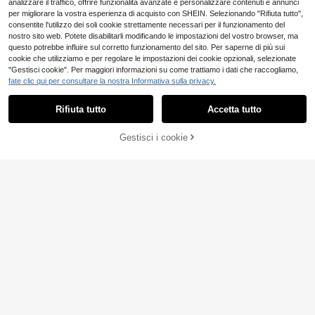
analizzare il traffico, offrire funzionalità avanzate e personalizzare contenuti e annunci
per migliorare la vostra esperienza di acquisto con SHEIN. Selezionando "Rifiuta tutto",
consentite l'utilizzo dei soli cookie strettamente necessari per il funzionamento del
nostro sito web. Potete disabilitarli modificando le impostazioni del vostro browser, ma
questo potrebbe influire sul corretto funzionamento del sito. Per saperne di più sui
cookie che utilizziamo e per regolare le impostazioni dei cookie opzionali, selezionate
"Gestisci cookie". Per maggiori informazioni su come trattiamo i dati che raccogliamo,
fate clic qui per consultare la nostra Informativa sulla privacy.
Rifiuta tutto
Accetta tutto
Gestisci i cookie
COMPRA ORA
AGGIUNGI AL CARRELLO