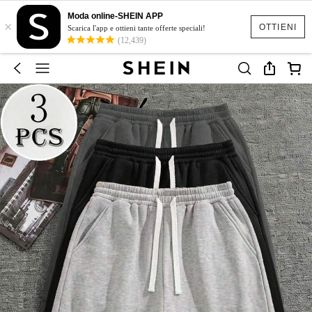
Moda online-SHEIN APP
×
OTTIENI
Scarica l'app e ottieni tante offerte speciali!
(12,439)