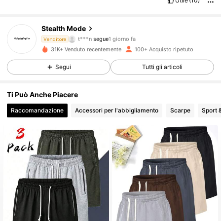
Utile
(10)
cosa
ci
sia
nel
157 Follower
4.58
Stealth Mode
S***e
sta navigando
Venditore
157 Follower
4.58
31K+ Venduto recentemente
100+ Acquisto ripetuto
Segui
Tutti gli articoli
157 Follower
4.58
Ti Può Anche Piacere
Raccomandazione
Accessori per l'abbigliamento
Scarpe
Sport &
157 Follower
4.58
157 Follower
4.58
157 Follower
4.58
157 Follower
4.58