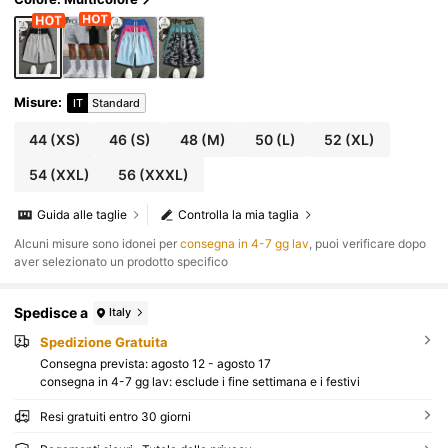
athleisure
Misure
:
IT
Standard
44
(XS)
46
(S)
48
(M)
50
(L)
52
(XL)
54
(XXL)
56
(XXXL)
Guida alle taglie
Controlla la mia taglia
Alcuni misure sono idonei per
consegna in 4-7 gg lav
, puoi verificare dopo
aver selezionato un prodotto specifico
Spedisce a
Italy
Spedizione Gratuita
Consegna prevista:
agosto 12 - agosto 17
consegna in 4-7 gg lav: esclude i fine settimana e i festivi
Resi gratuiti entro 30 giorni