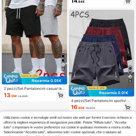
14
.64€
4
Risparmia 0.05€
9
2 pezzi/Set Pantaloncini casual lar
Risparmia 0.01€
ghi da uomo con vita elastica e coul
13
.55€
13.60€
isse, pantaloncini da spiaggia traspi
4 pezzi/Set Pantaloncini sportivi ca
ranti per l'estate, adatti come regalo
sual da uomo, pantaloncini Bermud
per il fidanzato o il padre
16
.80€
16.81€
a ampi traspiranti per corsa, fitness
e allenamento, pantaloni da spiaggi
a per uso esterno
Utilizziamo cookie e tecnologie simili sul nostro sito web per fornire il servizio richiesto e
offrirvi la migliore esperienza di navigazione possibile. Potete "Rifiuta tutto", "Accetta
tutto" o impostare le vostre preferenze sui cookie in qualsiasi momento a vostra scelta.
Selezionando "Accetta tutto", attiveremo tutti i cookie opzionali, che ci aiutano ad