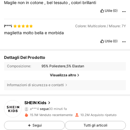
Maglie
non
in
cotone
,
bel
tessuto
,
colori
brillanti
Utile
(0)
l***i
Colore: Multicolore / Misure: 7Y
maglietta
molto
bella
e
morbida
Utile
(0)
Dettagli Del Prodotto
Composizione:
95% Poliestere,5% Elastan
Visualizza altro
Informazioni di sicurezza e contatti
807K Follower
4.90
SHEIN Kids
a***4
segue
30 minuti fa
s***m
sta navigando
15.1M Venduto recentemente
10.2M Acquisto ripetuto
807K Follower
4.90
Segui
Tutti gli articoli