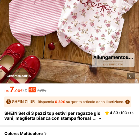
Generato dall'IA
1/6
7
-1%
7.98€
.90€
Da
Risparmia
0.39€
su questo articolo dopo l'iscrizione.
SHEIN Set di 3 pezzi top estivi per ragazze gio
4.83
(
100+
)
vani, maglietta bianca con stampa floreal
e & rosa a righe con fiocco, maglietta vint
age da ballerina con maniche a volant e collo r
otondo, moda kawaii Y2K
Colore: Multicolore