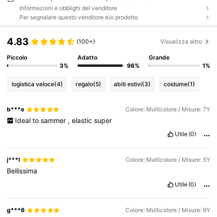
Informazioni e obblighi del venditore
Per segnalare questo venditore e/o prodotto
4.83
(100+)
Visualizza altro
Piccolo
Adatto
Grande
3%
96%
1%
logistica veloce
(4)
regalo
(5)
abiti estivi
(3)
costume
(1)
b***e
Colore: Multicolore / Misure: 7Y
Ideal
to
sammer
,
elastic
super
Utile
(0)
j***l
Colore: Multicolore / Misure: 5Y
Bellissima
Utile
(0)
g***6
Colore: Multicolore / Misure: 6Y