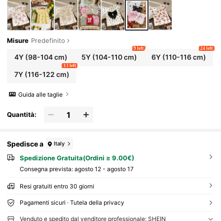
Misure
Predefinito
9 left
24 left
4Y
(98-104 cm)
5Y
(104-110 cm)
6Y
(110-116 cm)
13 left
7Y
(116-122 cm)
Guida alle taglie
Quantità:
Spedisce a
Italy
Spedizione Gratuita(Ordini ≥ 9.00€)
Consegna prevista:
agosto 12 - agosto 17
Resi gratuiti entro 30 giorni
Pagamenti sicuri · Tutela della privacy
Venduto e spedito dal venditore professionale: SHEIN