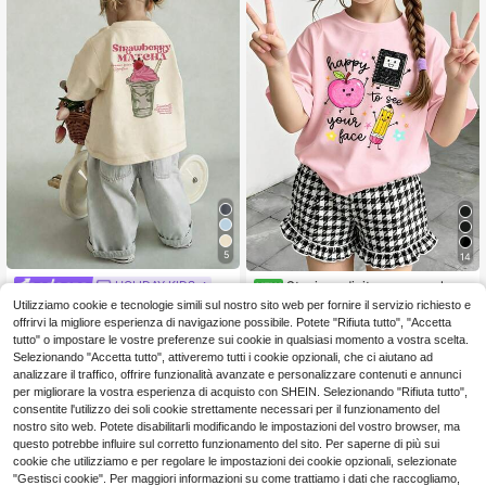
5
14
Stagione di ritorno a scuola Ra
HOLIDAY KIDS
NEW
gazze Bambine Carino Cartone Ani
5
Utilizziamo cookie e tecnologie simili sul nostro sito web per fornire il servizio richiesto e
1 pezzo Maglietta a maniche corte
.45€
mato Taccuino Matita Forma di Mel
con scollo rotondo per ragazze, sta
offrirvi la migliore esperienza di navigazione possibile. Potete "Rifiuta tutto", "Accetta
6
a Divertente Stampa di Lettere Mag
.42€
6.48€
mpa di bevanda alla fragola e matc
tutto" o impostare le vostre preferenze sui cookie in qualsiasi momento a vostra scelta.
lietta a Maniche Corte Base
ha, stile casual e dolce, comoda e tr
Selezionando "Accetta tutto", attiveremo tutti i cookie opzionali, che ci aiutano ad
aspirante, adatta per vacanze e uso
analizzare il traffico, offrire funzionalità avanzate e personalizzare contenuti e annunci
quotidiano
per migliorare la vostra esperienza di acquisto con SHEIN. Selezionando "Rifiuta tutto",
consentite l'utilizzo dei soli cookie strettamente necessari per il funzionamento del
nostro sito web. Potete disabilitarli modificando le impostazioni del vostro browser, ma
questo potrebbe influire sul corretto funzionamento del sito. Per saperne di più sui
cookie che utilizziamo e per regolare le impostazioni dei cookie opzionali, selezionate
"Gestisci cookie". Per maggiori informazioni su come trattiamo i dati che raccogliamo,