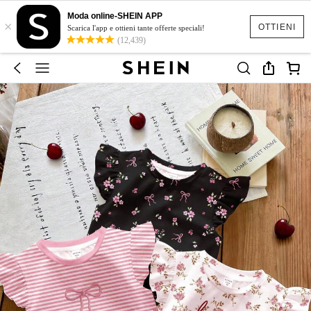
Moda online-SHEIN APP
×
OTTIENI
Scarica l'app e ottieni tante offerte speciali!
(12,439)