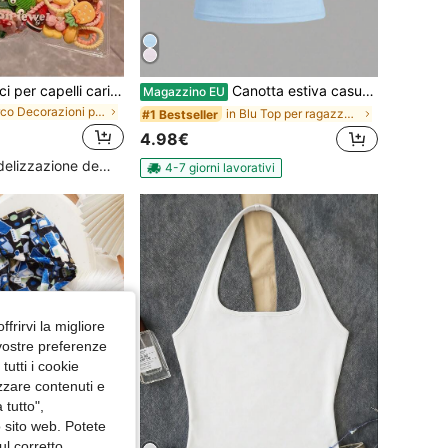
50 pezzi di elastici per capelli carini a tema cartoni animati casuali, stile dolce per bambini
Canotta estiva casual con blocchi di colore e bordi per ragazze pre-adolescenti
Magazzino EU
in Arco Decorazioni per capelli da ragazza
in Blu Top per ragazze adolescenti
#1 Bestseller
4.98€
Alto livello di fidelizzazione dei clienti
4-7 giorni lavorativi
ffrirvi la migliore
 vostre preferenze
utti i cookie
izzare contenuti e
 tutto",
o sito web. Potete
ul corretto