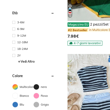
Età
18
3-6M
2 pezzi/Set Top canotta con spalline sottili stile Y2K per ragazze, stile vacanza Coppa del Mondo estiva, a righe verdi & g
Magazzino EU
6-9M
#2 Bestseller
9-12M
7.98€
12-18M
4-7 giorni lavorativi
18-24M
2Y
Vedi Altro
Colore
Multicolore
nero
Bianco
Rosa
Blu
Grigio