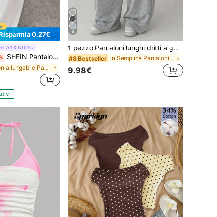
6
Risparmia 0.27€
1 pezzo Pantaloni lunghi dritti a gamba larga con vita elastica personalizzati casual sportivi per ragazze adolescenti primavera autunno inverno
 SLAYR KIDS
SHEIN Pantaloni bianchi a gamba larga con vita elastica, casual e basic per uso quotidiano, per ragazze pre-adolescenti, ritorno a scuola
%
in Semplice Pantaloni per ragazze adolescenti
#8 Bestseller
in Non allungabile Pantaloni per ragazze adolescen
9.98€
ativi