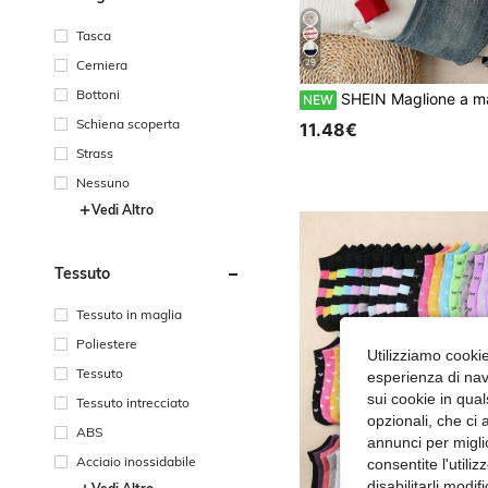
Tasca
Cerniera
29
Bottoni
SHEIN Maglione a maniche lunghe in maglia di peso medio, stile minimalista, con strisce rosse e beige e motivo ciliegia dolce, pe
NEW
Schiena scoperta
11.48€
Strass
Nessuno
Vedi Altro
Tessuto
Tessuto in maglia
Poliestere
Utilizziamo cookie 
Tessuto
esperienza di navi
sui cookie in qual
Tessuto intrecciato
opzionali, che ci 
ABS
annunci per migli
Acciaio inossidabile
consentite l'utili
disabilitarli modi