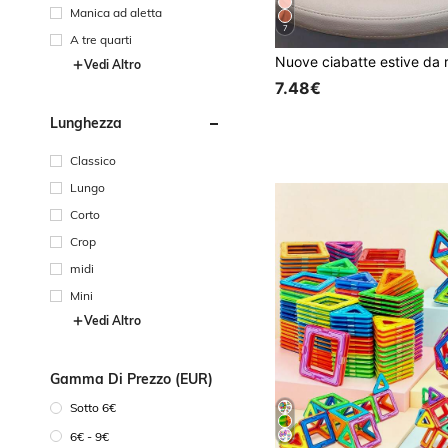
Manica ad aletta
7
A tre quarti
Vedi Altro
7.48€
Lunghezza
Classico
Lungo
Corto
Crop
midi
Mini
Vedi Altro
Gamma Di Prezzo (EUR)
Sotto 6€
6€ - 9€