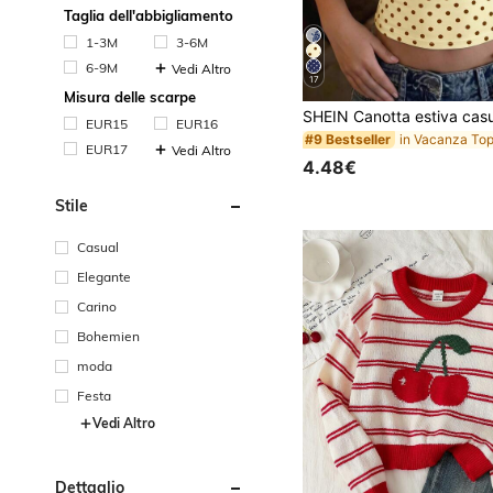
Taglia dell'abbigliamento
1-3M
3-6M
6-9M
Vedi Altro
17
Misura delle scarpe
EUR15
EUR16
#9 Bestseller
EUR17
Vedi Altro
4.48€
Stile
Casual
Elegante
Carino
Bohemien
moda
Festa
Vedi Altro
Dettaglio