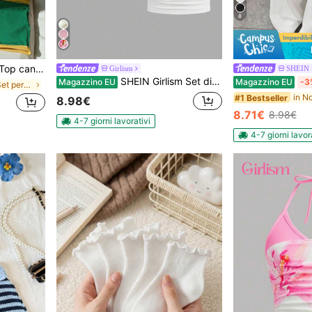
8
ialle, Brasile, tessuto testurizzato confortevole, da abbinare con pantaloncini
Girlism
SHEIN
SHEIN Girlism Set di 3 pezzi di top estivi a camicia con volant, colori nero, bianco e rosa, adatti per ragazze pre-adolescenti
Magazzino EU
Magazzino EU
-3
in Multicolore Set per ragazze adolescenti
#1 Bestseller
8.98€
8.71€
8.98€
4-7 giorni lavorativi
4-7 giorni lavor