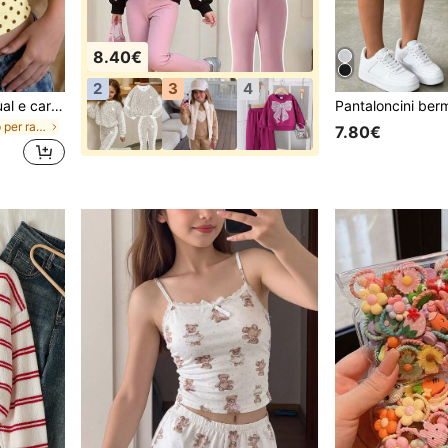
8.40€
2
3
4
SHEIN Canotta estiva casual e carina per ragazze pre-adolescenti con stampa a pois marroni e gialli, stile halter, per vacanze
in Vacanza Top per ragazze adolescenti
7.80€