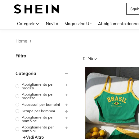
Squi
Use up 
Categorie
Novità
Magazzino UE
Abbigliamento donna
Home
/
Filtro
Di Più
Categoria
Abbigliamento per
ragazzi
Abbigliamento per
ragazze
Accessori per bambini
Scarpe per bambini
Abbigliamento per
bambine
Abbigliamento per
bambini
Vedi Altro