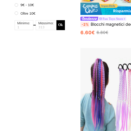
9€ - 10€
Risparmi
Oltre 10€
Fun Toys Store
Minimo:
Massimo:
Blocchi magnetici decorativi per Ognissanti, sviluppano coordinazione mano-occhio, creatività e abilità pratiche, giocattolo educativo creativo fai-da-te, ottimo regalo di compleanno e Natale per bambini e ba
-2%
Ok
6.60€
6.80€