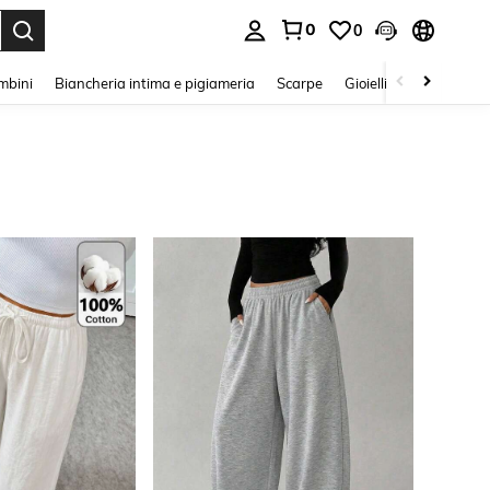
0
0
s Enter to select.
mbini
Biancheria intima e pigiameria
Scarpe
Gioielli E Accessori