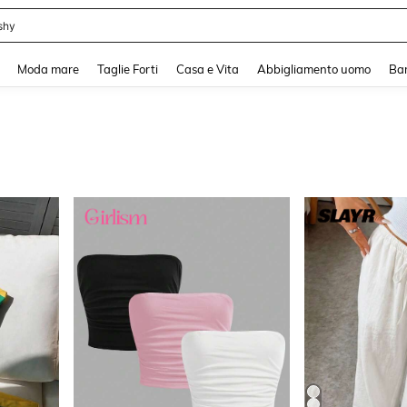
shy
and down arrow keys to navigate search Recente ricerca and Cerca e Trova. Pres
Moda mare
Taglie Forti
Casa e Vita
Abbigliamento uomo
Ba