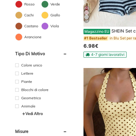
Rosso
Verde
Cachi
Giallo
13
Castano
Viola
SHEIN Set casual minimalista e comodo con canotta a righe e 
Magazzino EU
Arancione
#1 Bestseller
6.98€
Tipo Di Motivo
4-7 giorni lavorativi
Colore unico
Lettere
Piante
Blocchi di colore
Geometrico
Animale
Vedi Altro
Misure