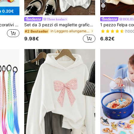
8
a 0.20€
Three koalas
HOLID
mbine, colore casuale (dimensioni: 5,5 cm/2,17 pollici e 4,7 cm/1,85 pollici)
Set da 3 pezzi di magliette grafiche morbide e confortevoli per ragazze pre-adolescenti, adatte per sport all'aperto, uso casual quotidiano, stile da strada e campus, di moda per la primavera/estate
in Leggero allungamento Magliette per ragazze adol
#2 Bestseller
(100
9.98€
6.82€