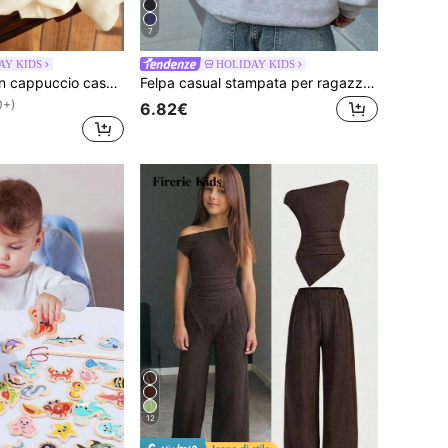
7
AY KIDS
HOLIDAY KIDS
1 pezzo Felpa con cappuccio casual stampata per ragazze pre-adolescenti, top a maniche lunghe con fodera termica spessa per studenti e giovani, felpa senza tempo adatta per uso quotidiano
Felpa casual stampata per ragazze pre-adolescenti, adatta per ragazze e bambini, essenziale per gli studenti in autunno e inverno, adatta per bambini piccoli, stile con maniche lunghe e fodera termica ispessita, stampa leopardata con motivo a stelle, progettata specificamente per i sognatori che inseguono la luce delle stelle!
0+)
6.82€
12