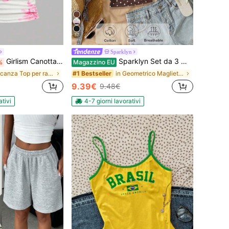
37
Sparklyn
Girlism Canotta casual estiva per ragazze pre-adolescenti, senza spalline, con stampa floreale di ibisco rosa e patchwork, design semplice e confortevole, con arricciature ed elastico in vita
Sparklyn Set da 3 magliette a spalle scoperte multicolore per ragazze pre-adolescenti, adatte per le vacanze
%
Magazzino EU
in Vacanza Top per ragazze adolescenti
in Geometrico Magliette per ragazze adolescenti
#1 Bestseller
9.39€
9.48€
ativi
4-7 giorni lavorativi