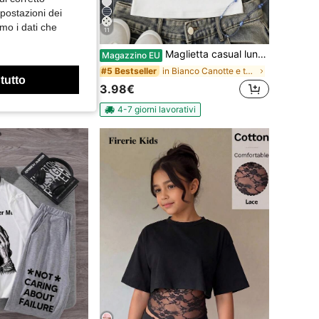
mpostazioni dei
mo i dati che
11
Maglietta casual lunga bianca con collo alla halter per ragazze pre-adolescenti, canotta aderente estiva
ix Kids
Magazzino EU
vatore, maniche lunghe, cappuccio e pantaloni, adatto per casa e feste, autunno/inverno, il miglior regalo per i ragazzi
in Bianco Canotte e top per ragazze adolescenti
#5 Bestseller
 tutto
3.98€
4-7 giorni lavorativi