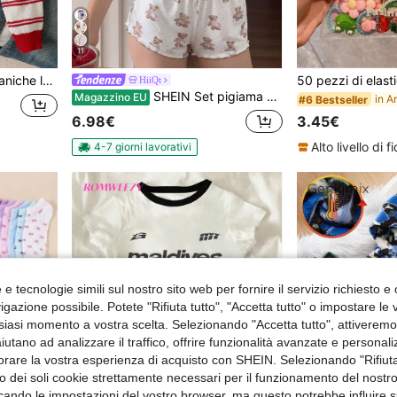
11
r ragazze pre-adolescenti, moda autunno/inverno
HiiQt
SHEIN Set pigiama casual bianco aderente da 2 pezzi per ragazze pre-adolescenti, composto da canotta con stampa orsetto minimalista e volant a nastro, e pantaloncini comodi
Magazzino EU
#6 Bestseller
3.45€
6.98€
4-7 giorni lavorativi
e tecnologie simili sul nostro sito web per fornire il servizio richiesto e o
gazione possibile. Potete "Rifiuta tutto", "Accetta tutto" o impostare le
siasi momento a vostra scelta. Selezionando "Accetta tutto", attiveremo t
aiutano ad analizzare il traffico, offrire funzionalità avanzate e personal
orare la vostra esperienza di acquisto con SHEIN. Selezionando "Rifiuta
zzo dei soli cookie strettamente necessari per il funzionamento del nostr
ficando le impostazioni del vostro browser, ma questo potrebbe influire s