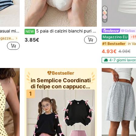
15
pantaloncini per ragazze pre-adolescenti
5 paia di calzini bianchi puri per neonati, stile pastorale con volant in pizzo, stile Ins minimalista, carini, a metà polpaccio, morbidi e confortevoli, adatti per primavera/estate/autunno/inverno
Girlism
NEW
Magazzino EU
-1
in Blu Set per ragazze adolescenti
3.85€
#1 Bestseller
4.93€
4.98€
4-7 giorni lavor
Bestseller
in Semplice Coordinati
di felpe con cappuccio
e fe
1