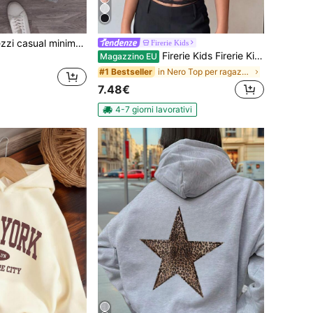
a a maniche corte con girocollo e pantaloncini, con motivo a cartoni animati, adatto per l'estate
Firerie Kids
Firerie Kids Firerie Kids Moda per ragazze pre-adolescenti Autunno Estate Ritorno a scuola Casual Design 2-in-1 Pizzo nero Patchwork 2 in 1 Maglietta a maniche corte Estate Y2k
Magazzino EU
in Nero Top per ragazze adolescenti
#1 Bestseller
7.48€
4-7 giorni lavorativi