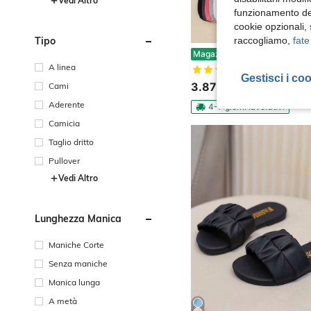
Vedi Altro
funzionamento del
cookie opzionali,
Tipo
raccogliamo,
fate
20 paia di calzini corti per bambini: colori caramella, fiocco in pizzo, motivo a cuori, righe, morbidi & confortevoli, casual & versatili, calzini 
Magazzino EU
A linea
(1000+)
Gestisci i co
3.87€
Cami
Aderente
4-7 giorni lavorativi
Camicia
Taglio dritto
Pullover
Vedi Altro
Lunghezza Manica
Maniche Corte
Senza maniche
Manica lunga
A metà