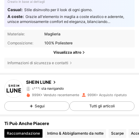
Creato in base ai dettagli
Casual:
Stile disinvolto per il look di ogni giorno.
A coste:
Grazie all'elemento in maglia a coste elastico e aderente,
unisce armoniosamente comfort ed eleganza, bilanciando
perfettamente stile e funzionalità.
Materiale:
Maglieria
Composizione:
100% Poliestere
Visualizza altro
Informazioni di sicurezza e contatti
1M Follower
4.85
SHEIN LUNE
s***i
sta navigando
1M Follower
4.85
999K+ Venduto recentemente
999K+ Acquisto ripetuto
Segui
Tutti gli articoli
1M Follower
4.85
Ti Può Anche Piacere
Raccomandazione
Intimo & Abbigliamento da notte
Scarpe
Acce
1M Follower
4.85