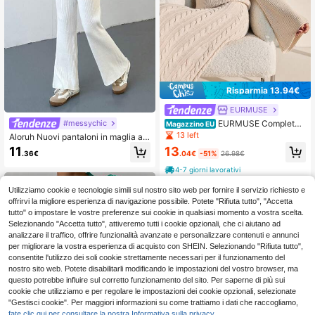
Risparmia 13.94€
EURMUSE
EURMUSE Completo
#messychic
Magazzino EU
da donna in maglia, gonna e maglio
13 left
Aloruh Nuovi pantaloni in maglia au
ne lavorati a trecce
tunno/inverno, minimalisti, a vita ba
13
11
.04€
-51%
26.98€
.36€
ssa, con decorazioni a bottoni, a ga
mba dritta
4-7 giorni lavorativi
Utilizziamo cookie e tecnologie simili sul nostro sito web per fornire il servizio richiesto e
offrirvi la migliore esperienza di navigazione possibile. Potete "Rifiuta tutto", "Accetta
tutto" o impostare le vostre preferenze sui cookie in qualsiasi momento a vostra scelta.
Selezionando "Accetta tutto", attiveremo tutti i cookie opzionali, che ci aiutano ad
analizzare il traffico, offrire funzionalità avanzate e personalizzare contenuti e annunci
per migliorare la vostra esperienza di acquisto con SHEIN. Selezionando "Rifiuta tutto",
consentite l'utilizzo dei soli cookie strettamente necessari per il funzionamento del
nostro sito web. Potete disabilitarli modificando le impostazioni del vostro browser, ma
questo potrebbe influire sul corretto funzionamento del sito. Per saperne di più sui
cookie che utilizziamo e per regolare le impostazioni dei cookie opzionali, selezionate
"Gestisci cookie". Per maggiori informazioni su come trattiamo i dati che raccogliamo,
fate clic qui per consultare la nostra Informativa sulla privacy.