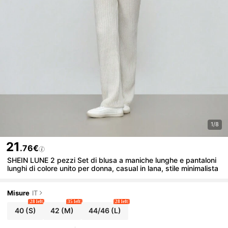
1/8
21
.76€
SHEIN LUNE 2 pezzi Set di blusa a maniche lunghe e pantaloni
lunghi di colore unito per donna, casual in lana, stile minimalista
Misure
IT
28 left
35 left
28 left
40
(S)
42
(M)
44/46
(L)