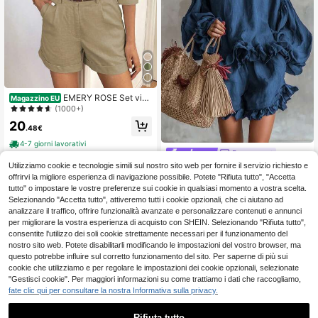
EMERY ROSE Set vint
Magazzino EU
age di camicia e pantaloncini in cot
(1000+)
one casual e comodi
20
.48€
4-7 giorni lavorativi
Breezaya
Utilizziamo cookie e tecnologie simili sul nostro sito web per fornire il servizio richiesto e
SHEIN Holidaya Set elegante
NEW
da donna in chiffon blu navy con te
offrirvi la migliore esperienza di navigazione possibile. Potete "Rifiuta tutto", "Accetta
14
.48€
xture | Stile coreano pigro, dolce e c
tutto" o impostare le vostre preferenze sui cookie in qualsiasi momento a vostra scelta.
ool, tessuto drappeggiato con textur
Selezionando "Accetta tutto", attiveremo tutti i cookie opzionali, che ci aiutano ad
e delicato sulla pelle, adatto per sho
analizzare il traffico, offrire funzionalità avanzate e personalizzare contenuti e annunci
pping nel weekend, relax a casa, in
per migliorare la vostra esperienza di acquisto con SHEIN. Selezionando "Rifiuta tutto",
contri casual con amici e altre occa
consentite l'utilizzo dei soli cookie strettamente necessari per il funzionamento del
sioni rilassate, maniche a palloncin
nostro sito web. Potete disabilitarli modificando le impostazioni del vostro browser, ma
o + elementi con volant che esaltan
o la dolcezza, silhouette ampia che
questo potrebbe influire sul corretto funzionamento del sito. Per saperne di più sui
nasconde la forma del corpo e si ad
cookie che utilizziamo e per regolare le impostazioni dei cookie opzionali, selezionate
atta a tutti i tipi di corporatura, set el
"Gestisci cookie". Per maggiori informazioni su come trattiamo i dati che raccogliamo,
egante da donna in due pezzi
fate clic qui per consultare la nostra Informativa sulla privacy.
Rifiuta tutto