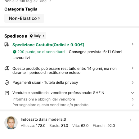
Non è la tua taglia? Dicci
Categoria Taglia
Non-Elastico
Spedisce a
Italy
Spedizione Gratuita(Ordini ≥ 9.00€)
200 punto, se ci sono ritardi
Consegna prevista:
6-11 Giorni
Lavorativi
Questo prodotto può essere restituito entro 14 giorni, ma non
durante il periodo di restituzione esteso
Pagamenti sicuri · Tutela della privacy
Venduto e spedito dal venditore professionale: SHEIN
Informazioni e obblighi del venditore
Per segnalare questo venditore e/o prodotto
Indossato dalla modella:
S
Altezza:
178.0
Busto:
81.0
Vita:
62.0
Fianchi:
92.0