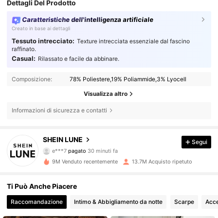
Dettagli Del Prodotto
Caratteristiche dell'intelligenza artificiale
Creato in base ai dettagli
Tessuto intrecciato:
Texture intrecciata essenziale dal fascino
raffinato.
Casual:
Rilassato e facile da abbinare.
Composizione:
78% Poliestere,19% Poliammide,3% Lyocell
Visualizza altro
Informazioni di sicurezza e contatti
1M Follower
4.85
SHEIN LUNE
Segui
e***7
pagato
30 minuti fa
s***e
segue
10 minuti fa
9M Venduto recentemente
13.7M Acquisto ripetuto
1M Follower
4.85
Ti Può Anche Piacere
1M Follower
4.85
Raccomandazione
Intimo & Abbigliamento da notte
Scarpe
Acce