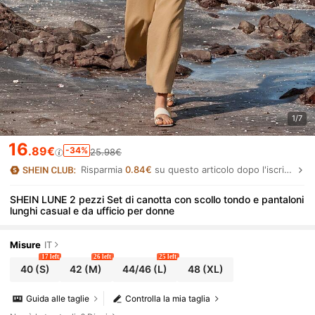
1/7
16
.89€
-34%
25.98€
Risparmia
0.84€
su questo articolo dopo l'iscrizione.
SHEIN LUNE 2 pezzi Set di canotta con scollo tondo e pantaloni
lunghi casual e da ufficio per donne
Misure
IT
17 left
26 left
25 left
40
(S)
42
(M)
44/46
(L)
48
(XL)
Guida alle taglie
Controlla la mia taglia