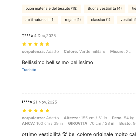
buon materiale del tessuto (18)
Buona vestibilità (4)
ti
abiti autunnali (1)
regalo (1)
classico (1)
vestibilit
T***a
4 Dec,2025
corpulenza: Adatto, Colore: Verde militare, Misure: XL
corpulenza:
Adatto
Colore:
Verde militare
Misure:
XL
Bellissimo bellissimo bellissimo
Tradotto
f***a
21 Nov,2025
corpulenza: Adatto, Altezza: 155 cm / 61 in, Peso: 54 kg / 119 lbs, F
corpulenza:
Adatto
Altezza:
155 cm / 61 in
Peso:
54 kg /
ANCA:
100 cm / 39 in
GIROVITA:
70 cm / 28 in
Busto:
90
ottimo vestibilità 💯 bel colore originale molto c