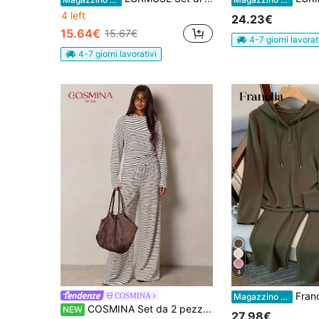
4 left
24.23€
15.64€
15.67€
4-7 giorni lavorat
4-7 giorni lavorativi
4
Franclia Set sportivo con c
COSMINA
Magazzino EU
COSMINA Set da 2 pezzi di top e pantaloni casual a righe per donna, primavera/autunno
NEW
27.98€