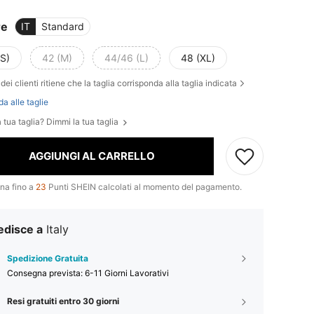
re
IT
Standard
(S)
42 (M)
44/46 (L)
48 (XL)
dei clienti ritiene che la taglia corrisponda alla taglia indicata
da alle taglie
 tua taglia? Dimmi la tua taglia
AGGIUNGI AL CARRELLO
na fino a
23
Punti SHEIN calcolati al momento del pagamento.
edisce a
Italy
Spedizione Gratuita
Consegna prevista:
6-11 Giorni Lavorativi
Resi gratuiti entro 30 giorni