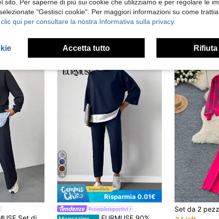
 sito. Per saperne di più sui cookie che utilizziamo e per regolare le i
 selezionate "Gestisci cookie". Per maggiori informazioni su come trattia
 clic qui per consultare la nostra Informativa sulla privacy.
okie
Accetta tutto
Rifiuta
18
Risparmia 0.01€
#completisportivi
a e pantaloni in cotone alla moda con patchwork
EURMUSE 90% Cotone Maglietta a spalle scoperte 2 in 1 e Pantaloni della tuta con dettagli di cucitura
Magazzino EU