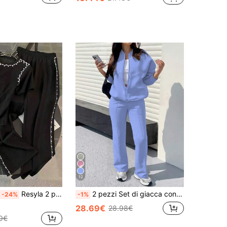
12
Resyla 2 pezzi/set Maglietta da donna alla moda con decorazione in perle, collo rotondo, maniche corte
2 pezzi Set di giacca con cappuccio e pantaloni a gamba dritta in colore unito casual, in morbido tessuto in pile, adatto per primavera, autunno e inverno, elegante
-24%
-1%
28.69€
28.98€
9€