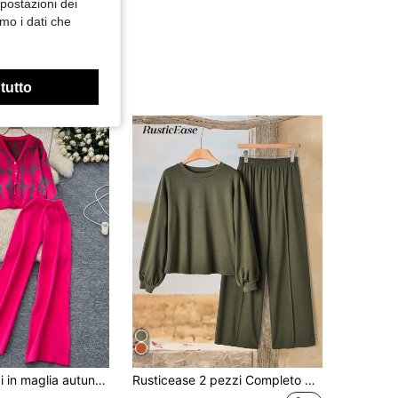
mpostazioni dei
mo i dati che
 tutto
Set da 2 pezzi in maglia autunno/inverno da donna, elegante cardigan in maglia a maniche lunghe e giacca jacquard con pantaloni in maglia casual, outfit streetwear per donne
Rusticease 2 pezzi Completo donna casual in tinta unita minimalista, top a maniche lunghe e pantaloni. Set da 2 pezzi donna con maniche lunghe. Set comodo da 2 pezzi. Set casual da 2 pezzi donna. Set di pantaloni da 2 pezzi donna per l'autunno e l'inverno