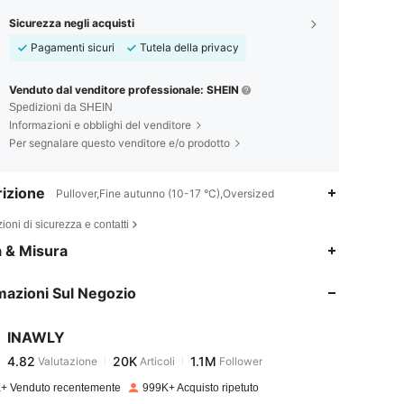
Sicurezza negli acquisti
Pagamenti sicuri
Tutela della privacy
Venduto dal venditore professionale: SHEIN
Spedizioni da SHEIN
Informazioni e obblighi del venditore
Per segnalare questo venditore e/o prodotto
izione
Pullover,Fine autunno (10-17 °C),Oversized
ioni di sicurezza e contatti
4.82
20K
1.1M
a & Misura
mazioni Sul Negozio
4.82
20K
1.1M
INAWLY
4.82
20K
1.1M
Valutazione
Articoli
Follower
c***8
pagato
1 giorno fa
+ Venduto recentemente
999K+ Acquisto ripetuto
4.82
20K
1.1M