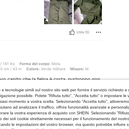
Utile (5)
Forma del corpo: Mela, ANCA: 112 cm / 44 in, GIROVITA: 98 cm / 39 in, Busto: 110 c
/ 141 lbs
Forma del corpo:
Mela
0 cm / 43 in
Colore:
Verde militare
Misure:
M
evo capito che la felpa è corta. purtroppo non
e tecnologie simili sul nostro sito web per fornire il servizio richiesto e o
gazione possibile. Potete "Rifiuta tutto", "Accetta tutto" o impostare le
siasi momento a vostra scelta. Selezionando "Accetta tutto", attiveremo t
Utile (5)
aiutano ad analizzare il traffico, offrire funzionalità avanzate e personal
orare la vostra esperienza di acquisto con SHEIN. Selezionando "Rifiuta
zzo dei soli cookie strettamente necessari per il funzionamento del nostr
 Recensioni
ficando le impostazioni del vostro browser, ma questo potrebbe influire s