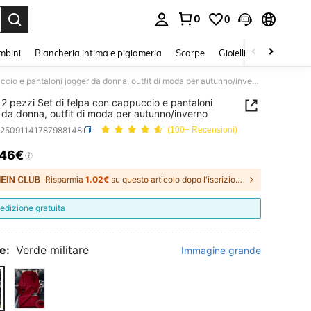
0
0
s Enter to select.
mbini
Biancheria intima e pigiameria
Scarpe
Gioielli E Accessori
SHEIN 2 pezzi Set di felpa con cappuccio e pantaloni jogger da donna, outfit di moda per autunno/inverno
2 pezzi Set di felpa con cappuccio e pantaloni
 da donna, outfit di moda per autunno/inverno
z25091141787988148
(100+ Recensioni)
.46€
ICE AND AVAILABILITY
Risparmia
1.02€
su questo articolo dopo l'iscrizione.
edizione gratuita
e:
Verde militare
Immagine grande