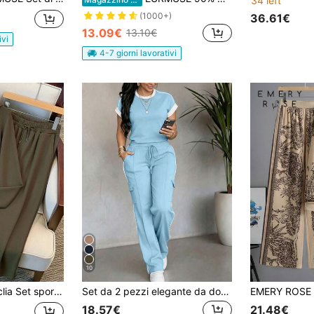
34 left
(1000+)
36.61€
13.09€
13.10€
ivi
4-7 giorni lavorativi
10
appuccio e mezza chiusura lampo, di stile minimalista e alla moda
Set da 2 pezzi elegante da donna primavera/autunno, nuovo casual versatile, top a maniche corte con collo rotondo e pantaloni cargo larghi a righe con vita alta e coulisse
18.57€
21.48€