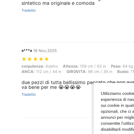
sintetico ma originale e comoda
Tradotto
a***a
18 Nov,2025
corpulenza: Adatto, Altezza: 159 cm / 63 in, Peso: 64 kg / 141 lbs, 
corpulenza:
Adatto
Altezza:
159 cm / 63 in
Peso:
64 kg 
ANCA:
112 cm / 44 in
GIROVITA:
98 cm / 39 in
Busto:
11
due pezzi di tutta bellissimo peccato che non av
va bene per me 😭😭😭😭
Utilizziamo cookie 
Tradotto
esperienza di navi
sui cookie in qual
opzionali, che ci 
annunci per migli
consentite l'utili
Visualizza Altre
disabilitarli modi