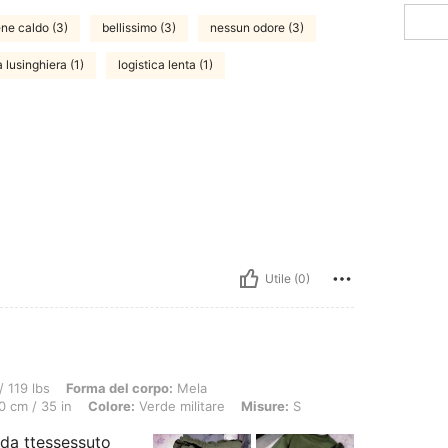
ene caldo (3)
bellissimo (3)
nessun odore (3)
à lusinghiera (1)
logistica lenta (1)
Utile (0)
orma del corpo: Mela, ANCA: 100 cm / 39 in, GIROVITA: 70 cm / 28 in, Busto: 90 cm 
 119 lbs
Forma del corpo:
Mela
 cm / 35 in
Colore:
Verde militare
Misure:
S
alda ttessessuto