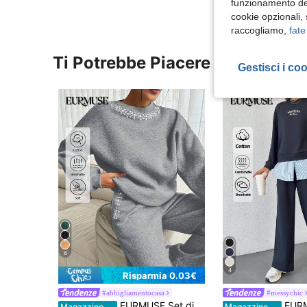
funzionamento del
cookie opzionali,
raccogliamo,
fate
Ti Potrebbe Piacere
Gestisci i co
6
4
Risparmia 0.03€
#abbigliamentocasa
#messychic
EURMUSE Set di felpa e pantaloni della tuta con decorazioni in strass, adatto per autunno/inverno
EURMUSE Set di felp
Magazzino EU
Magazzino EU