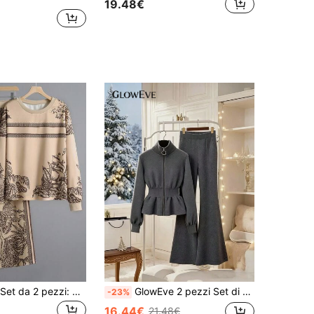
19.48€
EMERY ROSE Set da 2 pezzi: Maglia girocollo lavorata a maglia con stampa e pantaloni larghi a gamba dritta, Autunno/Inverno
GlowEve 2 pezzi Set di abbigliamento elegante da donna con colletto alla coreana e vita stretta, in colore unito
-23%
16.44€
21.48€