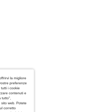
m / 43 in, Colore: Verde militare, Misure: M
ffrirvi la migliore
 vostre preferenze
utti i cookie
izzare contenuti e
 tutto",
o sito web. Potete
ul corretto