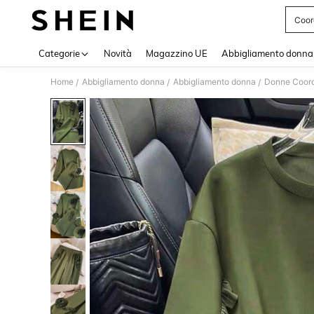
Coor
Use up 
Categorie
Novità
Magazzino UE
Abbigliamento donna
Home
Abbigliamento donna
Abbigliamento donna
Donne Coord
/
/
/