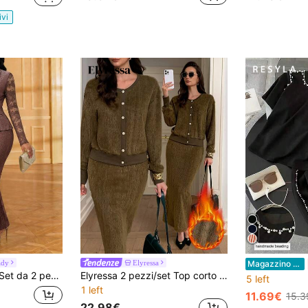
ivi
ady
Elyressa
Magazzino EU
op e pantaloni in pizzo patchwork per feste
Elyressa 2 pezzi/set Top corto con maniche lunghe e collo rotondo con bottoni e gonna lunga a vita dritta in tessuto morbido, stile casual francese
5 left
1 left
11.69€
15.3
22.98€