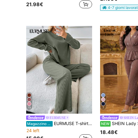
21.98€
4-7 giorni lavorat
13
7
EURMUSE
SHEIN L
EURMUSE T-shirt e pantaloni in maglia a costine 100% cotone con spalle cadenti
SHEIN Lady Set da 2 pezzi elegante da donna con t
Magazzino EU
NEW
24 left
18.48€