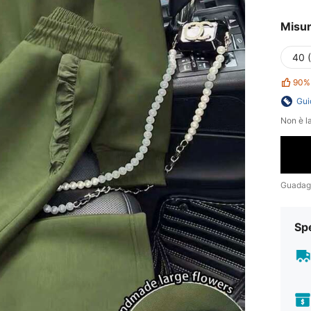
Misu
40 
90%
Gui
Non è la
Guadag
Sp