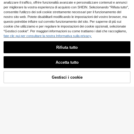
analizzare il traffico, offrire funzionalità avanzate e personalizzare contenuti e annunci
per migliorare la vostra esperienza di acquisto con SHEIN. Selezionando "Rifiuta tutto",
consentite l'utilizzo dei soli cookie strettamente necessari per il funzionamento del
nostro sito web. Potete disabilitarli modificando le impostazioni del vostro browser, ma
questo potrebbe influire sul corretto funzionamento del sito. Per saperne di più sui
cookie che utilizziamo e per regolare le impostazioni dei cookie opzionali, selezionate
"Gestisci cookie". Per maggiori informazioni su come trattiamo i dati che raccogliamo,
fate clic qui per consultare la nostra Informativa sulla privacy.
Rifiuta tutto
Accetta tutto
Gestisci i cookie
COMPRA ORA
AGGIUNGI AL CARRELLO