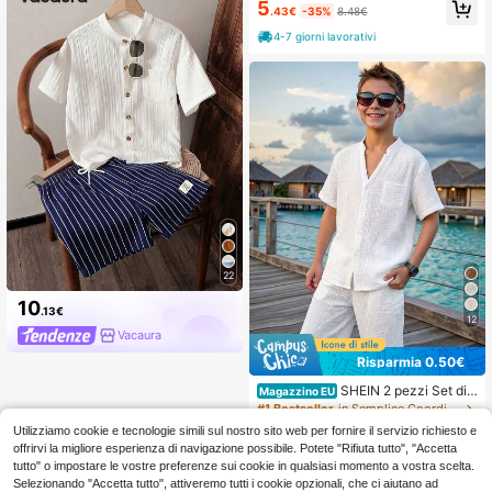
5
a maniche corte e pantaloncini, t-s
.43€
-35%
8.48€
hirt grafica alla moda per esterno, s
4-7 giorni lavorativi
piaggia, vacanza, morbido e comod
o, vestibilità ampia, adatto per estat
e, sport, tempo libero
22
10
.13€
12
Vacaura
Risparmia 0.50€
SHEIN 2 pezzi Set di c
Magazzino EU
ardigan a maniche corte a girocollo
#1 Bestseller
in Semplice Coordinati di magliette per ragazzi ad
e pantaloncini con vita elastica in c
13
Utilizziamo cookie e tecnologie simili sul nostro sito web per fornire il servizio richiesto e
olore unito per ragazzo pre-adolesc
.98€
-3%
14.48€
offrirvi la migliore esperienza di navigazione possibile. Potete "Rifiuta tutto", "Accetta
ente, adatto per pendolarismo, scuo
4-7 giorni lavorativi
tutto" o impostare le vostre preferenze sui cookie in qualsiasi momento a vostra scelta.
la, uscite casual, sport, primavera/e
state
Selezionando "Accetta tutto", attiveremo tutti i cookie opzionali, che ci aiutano ad