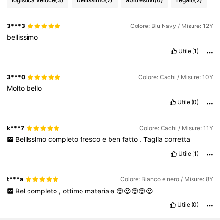
logistica veloce
(3)
bellissimo
(7)
abiti estivi
(6)
regalo
(2)
3***3
Colore: Blu Navy / Misure: 12Y
bellissimo
Utile
(1)
3***0
Colore: Cachi / Misure: 10Y
Molto
bello
Utile
(0)
k***7
Colore: Cachi / Misure: 11Y
Bellissimo
completo
fresco
e
ben
fatto
.
Taglia
corretta
Utile
(1)
t***a
Colore: Bianco e nero / Misure: 8Y
Bel
completo
,
ottimo
materiale
😍😍😍😍😍
Utile
(0)
8.9K Follower
4.82