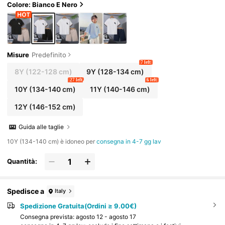
ate, feste
Colore: Bianco E Nero
Misure
Predefinito
7 left
8Y
(122-128 cm)
9Y
(128-134 cm)
27 left
6 left
10Y
(134-140 cm)
11Y
(140-146 cm)
12Y
(146-152 cm)
Guida alle taglie
10Y (134-140 cm) è idoneo per
consegna in 4-7 gg lav
Quantità:
Spedisce a
Italy
Spedizione Gratuita(Ordini ≥ 9.00€)
Consegna prevista:
agosto 12 - agosto 17