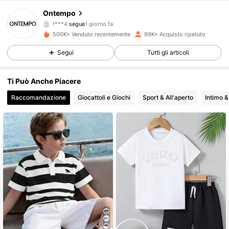
Ontempo
f***4
segue
1 giorno fa
r***8
sta navigando
8.9K Follower
4.82
500K+ Venduto recentemente
99K+ Acquisto ripetuto
Segui
Tutti gli articoli
8.9K Follower
4.82
Ti Può Anche Piacere
Raccomandazione
Giocattoli e Giochi
Sport & All'aperto
Intimo &
8.9K Follower
4.82
8.9K Follower
4.82
8.9K Follower
4.82
8.9K Follower
4.82