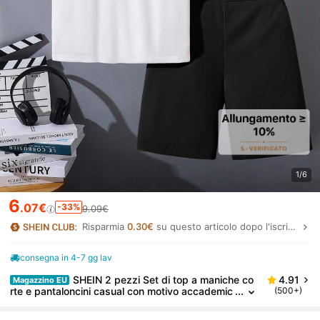
1/6
6
.07€
-33%
9.09€
Risparmia
0.30€
su questo articolo dopo l'iscrizione.
consegna in 4-7 gg lav
SHEIN 2 pezzi Set di top a maniche co
4.91
Magazzino EU
rte e pantaloncini casual con motivo accademic
(500+)
o per ragazzi pre-adolescenti, adatto per pend
olarismo, scuola, tempo libero, sport, primavera/est