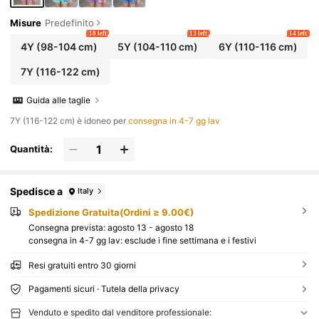
Misure
Predefinito
18 left
13 left
14 left
4Y
(98-104 cm)
5Y
(104-110 cm)
6Y
(110-116 cm)
7Y
(116-122 cm)
Guida alle taglie
7Y (116-122 cm) è idoneo per
consegna in 4-7 gg lav
Quantità:
Spedisce a
Italy
Spedizione Gratuita(Ordini ≥ 9.00€)
Consegna prevista:
agosto 13 - agosto 18
consegna in 4-7 gg lav: esclude i fine settimana e i festivi
Resi gratuiti entro 30 giorni
Pagamenti sicuri · Tutela della privacy
Venduto e spedito dal venditore professionale: