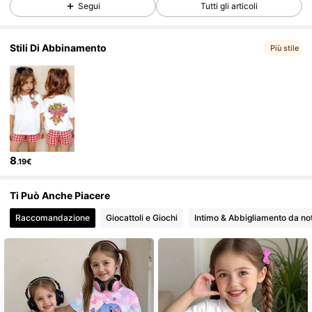
809K Follower
4.89
Segui
Tutti gli articoli
Stili Di Abbinamento
809K Follower
4.89
Più stile
809K Follower
4.89
809K Follower
4.89
8
.19€
809K Follower
4.89
Ti Può Anche Piacere
Raccomandazione
Giocattoli e Giochi
Intimo & Abbigliamento da no
809K Follower
4.89
809K Follower
4.89