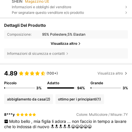
SHEIN
Magazzino UE
Informazioni e obblighi del venditore
Per segnalare questo venditore e/o prodotto
Dettagli Del Prodotto
Composizione:
95% Poliestere,5% Elastan
Visualizza altro
Informazioni di sicurezza e contatti
4.89
(100+)
Visualizza altro
Piccolo
Adatto
Grande
3%
94%
3%
abbigliamento da casa
(2)
ottimo per i principianti
(1)
8***y
Colore: Multicolore / Misure: 7Y
Molto
bello
,
mia
figlia
li
adora
...
non
faccio
in
tempo
a
lavare
che
lo
indossa
di
nuovo
🔝🔝🔝🔝🔝😁😁😁😁😁