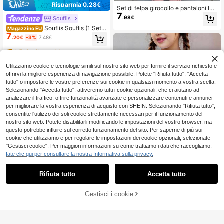
Risparmia 0.28€
Set di felpa girocollo e pantaloni lun
7
ghi con vita elastica per ragazza, c
.98€
Souflis
on motivo floreale a pois texturizzat
Souflis Souflis (1 Set
Magazzino EU
o, colore viola, adatto per autunno/i
7
Casuale) Set di maglietta corta e pa
nverno, outfit vintage kawaii e acco
.20€
-3%
7.48€
ntaloncini basic per ragazze con ric
gliente
amo floreale colorato fresco, stamp
4-7 giorni lavorativi
a a contrasto beige, rosa e blu
Utilizziamo cookie e tecnologie simili sul nostro sito web per fornire il servizio richiesto e
offrirvi la migliore esperienza di navigazione possibile. Potete "Rifiuta tutto", "Accetta
tutto" o impostare le vostre preferenze sui cookie in qualsiasi momento a vostra scelta.
Selezionando "Accetta tutto", attiveremo tutti i cookie opzionali, che ci aiutano ad
analizzare il traffico, offrire funzionalità avanzate e personalizzare contenuti e annunci
per migliorare la vostra esperienza di acquisto con SHEIN. Selezionando "Rifiuta tutto",
consentite l'utilizzo dei soli cookie strettamente necessari per il funzionamento del
nostro sito web. Potete disabilitarli modificando le impostazioni del vostro browser, ma
questo potrebbe influire sul corretto funzionamento del sito. Per saperne di più sui
cookie che utilizziamo e per regolare le impostazioni dei cookie opzionali, selezionate
"Gestisci cookie". Per maggiori informazioni su come trattiamo i dati che raccogliamo,
fate clic qui per consultare la nostra Informativa sulla privacy.
5
Rifiuta tutto
Accetta tutto
SHEIN 2 pezzi/set Ma
Magazzino EU
7
glietta a maniche corte e pantalonci
.90€
-1%
7.98€
Gestisci i cookie
COMPRA ORA
AGGIUNGI AL CARRELLO
ni estivi con stampe di ragazze cart
oni animati, sfumature colorate di d
4-7 giorni lavorativi
opamina, star del K-pop, "Chill Chil
Set da 2 pezzi composto da top a m
l", stile casual minimalista per ragaz
aniche corte con collo rotondo e pa
31 left