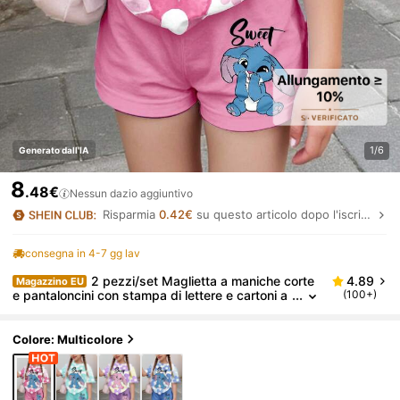
1/6
Generato dall'IA
8
.48€
Nessun dazio aggiuntivo
Risparmia
0.42€
su questo articolo dopo l'iscrizione.
consegna in 4-7 gg lav
2 pezzi/set Maglietta a maniche corte
4.89
Magazzino EU
e pantaloncini con stampa di lettere e cartoni a
(100+)
nimati per ragazze, adatti per scuola estiva, pic
nic all'aperto, uscite casual, stile di strada, abbiglia
mento da casa
Colore: Multicolore