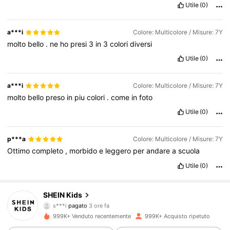
Utile
(0)
a***i
Colore: Multicolore / Misure: 7Y
molto
bello
.
ne
ho
presi
3
in
3
colori
diversi
Utile
(0)
a***i
Colore: Multicolore / Misure: 7Y
molto
bello
preso
in
piu
colori
.
come
in
foto
Utile
(0)
p***a
Colore: Multicolore / Misure: 7Y
Ottimo
completo
,
morbido
e
leggero
per
andare
a
scuola
Utile
(0)
SHEIN Kids
809K Follower
4.89
s***i
pagato
3 ore fa
999K+ Venduto recentemente
999K+ Acquisto ripetuto