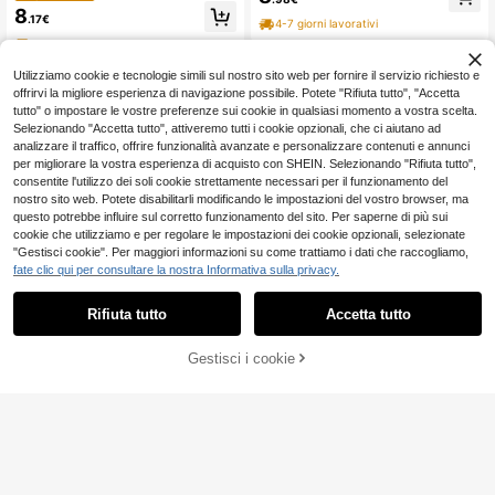
zzi giovani, maglietta grafica a giro
2 pezzi/set Maglietta a maniche cor
8
collo con maniche raglan & pantalo
.17€
te a girocollo e pantaloncini a righe
4-7 giorni lavorativi
ncini a righe, abbigliamento casual
a nido d'ape per ragazzi in estate
4-7 giorni lavorativi
sportivo alla moda per vacanze e fe
stività in famiglia
Utilizziamo cookie e tecnologie simili sul nostro sito web per fornire il servizio richiesto e
offrirvi la migliore esperienza di navigazione possibile. Potete "Rifiuta tutto", "Accetta
tutto" o impostare le vostre preferenze sui cookie in qualsiasi momento a vostra scelta.
Selezionando "Accetta tutto", attiveremo tutti i cookie opzionali, che ci aiutano ad
analizzare il traffico, offrire funzionalità avanzate e personalizzare contenuti e annunci
per migliorare la vostra esperienza di acquisto con SHEIN. Selezionando "Rifiuta tutto",
consentite l'utilizzo dei soli cookie strettamente necessari per il funzionamento del
nostro sito web. Potete disabilitarli modificando le impostazioni del vostro browser, ma
questo potrebbe influire sul corretto funzionamento del sito. Per saperne di più sui
cookie che utilizziamo e per regolare le impostazioni dei cookie opzionali, selezionate
"Gestisci cookie". Per maggiori informazioni su come trattiamo i dati che raccogliamo,
fate clic qui per consultare la nostra Informativa sulla privacy.
Rifiuta tutto
Accetta tutto
Gestisci i cookie
AGGIUNGI AL CARRELLO