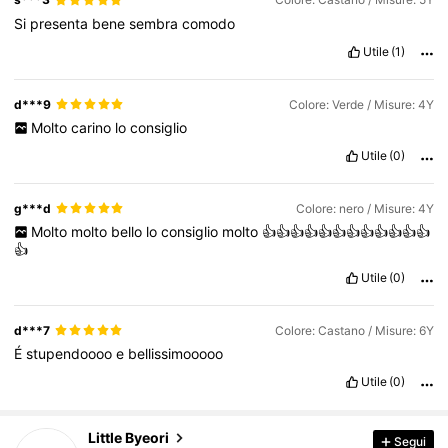
Si
presenta
bene
sembra
comodo
Utile
(1)
d***9
Colore: Verde / Misure: 4Y
Molto
carino
lo
consiglio
Utile
(0)
g***d
Colore: nero / Misure: 4Y
Molto
molto
bello
lo
consiglio
molto
👍👍👍👍👍👍👍👍👍👍👍👍
👍
Utile
(0)
d***7
Colore: Castano / Misure: 6Y
É
stupendoooo
e
bellissimooooo
Utile
(0)
12K Follower
4.82
Little Byeori
Segui