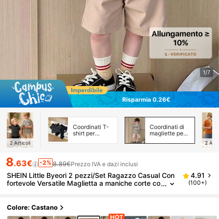
1/7
Risparmia 0.26€
Coordinati T-
Coordinati di
shirt per
magliette per
neonati
ragazzi
2
Articoli
2
Arti
8
.63€
-2%
8.89€
Prezzo IVA e dazi inclusi
SHEIN Little Byeori 2 pezzi/Set Ragazzo Casual Con
4.91
fortevole Versatile Maglietta a maniche corte co
(100+)
n stampa a righe e contrasto di colori tasca, e p
antaloncini tinta unita
Colore: Castano