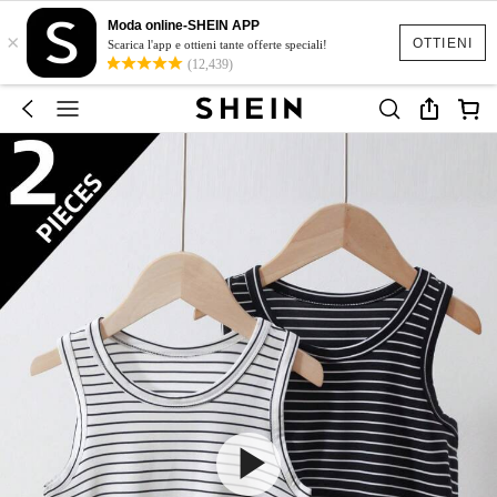
Moda online-SHEIN APP
×
OTTIENI
Scarica l'app e ottieni tante offerte speciali!
(12,439)