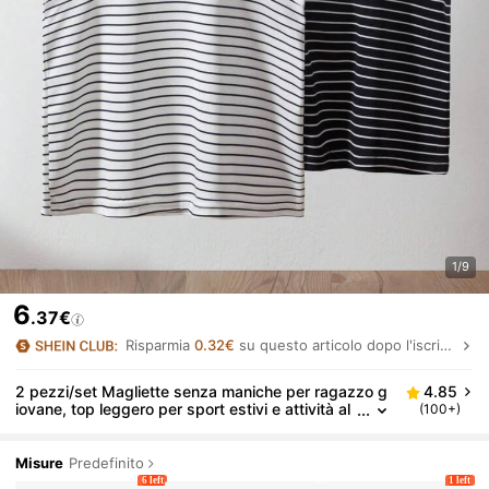
1/9
6
.37€
Risparmia
0.32€
su questo articolo dopo l'iscrizione.
2 pezzi/set Magliette senza maniche per ragazzo g
4.85
iovane, top leggero per sport estivi e attività al
(100+)
l'aperto, taglia 4-12 anni
Misure
Predefinito
6 left
1 left