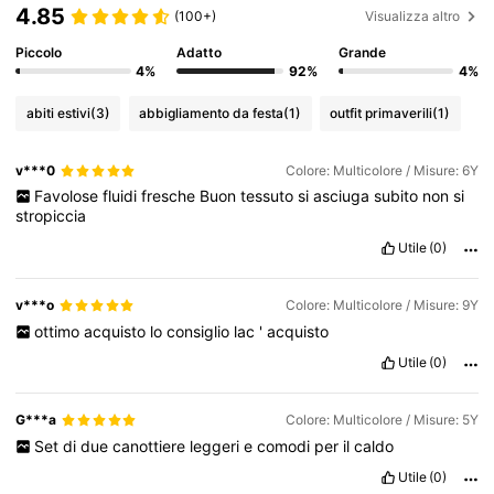
4.85
(100+)
Visualizza altro
Piccolo
Adatto
Grande
4%
92%
4%
abiti estivi
(3)
abbigliamento da festa
(1)
outfit primaverili
(1)
v***0
Colore: Multicolore / Misure: 6Y
Favolose
fluidi
fresche
Buon
tessuto
si
asciuga
subito
non
si
stropiccia
Utile
(0)
v***o
Colore: Multicolore / Misure: 9Y
ottimo
acquisto
lo
consiglio
lac
'
acquisto
Utile
(0)
G***a
Colore: Multicolore / Misure: 5Y
Set
di
due
canottiere
leggeri
e
comodi
per
il
caldo
Utile
(0)