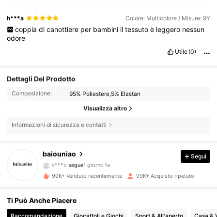
h***a
Colore: Multicolore / Misure: 9Y
coppia
di
canottiere
per
bambini
il
tessuto
è
leggero
nessun
odore
Utile
(0)
Dettagli Del Prodotto
Composizione:
95% Poliestere,5% Elastan
Visualizza altro
Informazioni di sicurezza e contatti
13K Follower
4.87
baiouniao
Segui
v***o
segue
1 giorno fa
g***8
sta navigando
99K+ Venduto recentemente
99K+ Acquisto ripetuto
13K Follower
4.87
Ti Può Anche Piacere
13K Follower
4.87
Raccomandazione
Giocattoli e Giochi
Sport & All'aperto
Casa & 