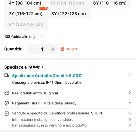
4Y
(98-104 cm)
5Y
(104-110 cm)
6Y
(110-116 cm)
8 left
7Y
(116-122 cm)
8Y
(122-128 cm)
9Y
(128-134 cm)
Guida alle taglie
Quantità:
16 left
Spedisce a
Italy
Spedizione Gratuita(Ordini ≥ 9.00€)
Consegna prevista:
6-11 Giorni Lavorativi
Resi gratuiti entro 30 giorni
Pagamenti sicuri · Tutela della privacy
Venduto e spedito dal venditore professionale: SHEIN
Informazioni e obblighi del venditore
Per segnalare questo venditore e/o prodotto