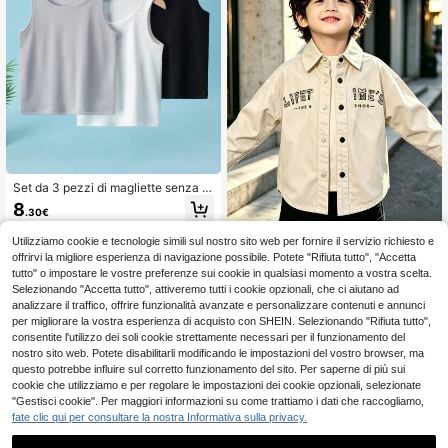
Set da 3 pezzi di magliette senza m
aniche sottili per ragazzi, adatte per
8
.30€
bambini di età compresa tra 4 e 12
anni, per l'uso estivo
Utilizziamo cookie e tecnologie simili sul nostro sito web per fornire il servizio richiesto e
Camicia casual a maniche lun
NEW
ghe con ricamo a lettere, vestibilità
offrirvi la migliore esperienza di navigazione possibile. Potete "Rifiuta tutto", "Accetta
12
.74€
ampia, per bambini piccoli, adatta p
tutto" o impostare le vostre preferenze sui cookie in qualsiasi momento a vostra scelta.
er il ritorno a scuola, uso quotidiano,
Selezionando "Accetta tutto", attiveremo tutti i cookie opzionali, che ci aiutano ad
casa, tempo libero e attività all'aper
analizzare il traffico, offrire funzionalità avanzate e personalizzare contenuti e annunci
to
per migliorare la vostra esperienza di acquisto con SHEIN. Selezionando "Rifiuta tutto",
consentite l'utilizzo dei soli cookie strettamente necessari per il funzionamento del
nostro sito web. Potete disabilitarli modificando le impostazioni del vostro browser, ma
questo potrebbe influire sul corretto funzionamento del sito. Per saperne di più sui
cookie che utilizziamo e per regolare le impostazioni dei cookie opzionali, selezionate
"Gestisci cookie". Per maggiori informazioni su come trattiamo i dati che raccogliamo,
fate clic qui per consultare la nostra Informativa sulla privacy.