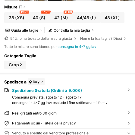
Misure
IT
19 left
32 left
31 left
38
(XS)
40
(S)
42
(M)
44/46
(L)
48
(XL)
Guida alle taglie
Controlla la mia taglia
94%
lo ha trovato della misura giusta
Non è la tua taglia? Dicci
Tutte le misure sono idonee per
consegna in 4-7 gg lav
Categoria Taglia
Crop
Spedisce a
Italy
Spedizione Gratuita(Ordini ≥ 9.00€)
Consegna prevista:
agosto 12 - agosto 17
consegna in 4-7 gg lav: esclude i fine settimana e i festivi
Resi gratuiti entro 30 giorni
Pagamenti sicuri · Tutela della privacy
Venduto e spedito dal venditore professionale: