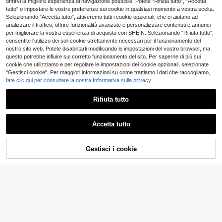
offrirvi la migliore esperienza di navigazione possibile. Potete "Rifiuta tutto", "Accetta
4-7 giorni lavorativi
tutto" o impostare le vostre preferenze sui cookie in qualsiasi momento a vostra scelta.
Selezionando "Accetta tutto", attiveremo tutti i cookie opzionali, che ci aiutano ad
analizzare il traffico, offrire funzionalità avanzate e personalizzare contenuti e annunci
per migliorare la vostra esperienza di acquisto con SHEIN. Selezionando "Rifiuta tutto",
consentite l'utilizzo dei soli cookie strettamente necessari per il funzionamento del
nostro sito web. Potete disabilitarli modificando le impostazioni del vostro browser, ma
questo potrebbe influire sul corretto funzionamento del sito. Per saperne di più sui
cookie che utilizziamo e per regolare le impostazioni dei cookie opzionali, selezionate
"Gestisci cookie". Per maggiori informazioni su come trattiamo i dati che raccogliamo,
fate clic qui per consultare la nostra Informativa sulla privacy.
Rifiuta tutto
Accetta tutto
10
Gestisci i cookie
COMPRA ORA
Pariaura
AGGIUNGI AL CARRELLO
SHEIN PariChic Canot
Magazzino EU
ta da donna aderente con scollo ton
GlowEve Canottiere C
4
Magazzino EU
.15€
do, in tinta unita, adatta per l estate
orte Da Donna 3 Pezzi Con Design
6
.71€
-35%
10.48€
A Righe Sull'orlo
4-7 giorni lavorativi
4-7 giorni lavorativi