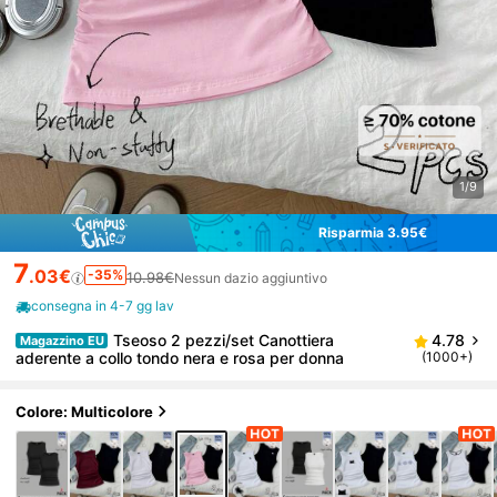
1/9
Risparmia 3.95€
7
.03€
-35%
10.98€
Nessun dazio aggiuntivo
consegna in 4-7 gg lav
Tseoso 2 pezzi/set Canottiera
4.78
Magazzino EU
aderente a collo tondo nera e rosa per donna
(1000+)
Colore: Multicolore