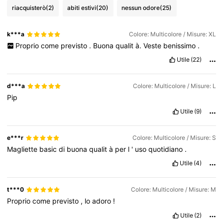
riacquisterò
(2)
abiti estivi
(20)
nessun odore
(25)
k***a
Colore: Multicolore / Misure: XL
Proprio
come
previsto
.
Buona
qualit
à.
Veste
benissimo
.
Utile
(22)
d***a
Colore: Multicolore / Misure: L
Pip
Utile
(9)
e***r
Colore: Multicolore / Misure: S
Magliette
basic
di
buona
qualit
à
per
l
'
uso
quotidiano
.
Utile
(4)
t***0
Colore: Multicolore / Misure: M
Proprio
come
previsto
,
lo
adoro
!
Utile
(2)