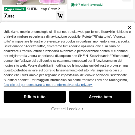
9
mati e pantaloncini, adatto per uso
4-7 giorni lavorativi
quotidiano, picnic all'aperto, stile di
SHEIN Leap Crew 2 p
Magazzino EU
strada, casa, scuola
ezzi Carini Outfit estivi per ragazze
7
.98€
pre-adolescenti con cartone animat
o coniglio blu Lulu Stitch Tintura a n
4-7 giorni lavorativi
odi bianco, set con maglietta a mani
che corte e pantaloni a zampa, abbi
Utilizziamo cookie e tecnologie simili sul nostro sito web per fornire il servizio richiesto e
gliamento casual da lavoro per raga
offrirvi la migliore esperienza di navigazione possibile. Potete "Rifiuta tutto", "Accetta
zze pre-adolescenti
tutto" o impostare le vostre preferenze sui cookie in qualsiasi momento a vostra scelta.
Selezionando "Accetta tutto", attiveremo tutti i cookie opzionali, che ci aiutano ad
analizzare il traffico, offrire funzionalità avanzate e personalizzare contenuti e annunci
per migliorare la vostra esperienza di acquisto con SHEIN. Selezionando "Rifiuta tutto",
consentite l'utilizzo dei soli cookie strettamente necessari per il funzionamento del
nostro sito web. Potete disabilitarli modificando le impostazioni del vostro browser, ma
questo potrebbe influire sul corretto funzionamento del sito. Per saperne di più sui
cookie che utilizziamo e per regolare le impostazioni dei cookie opzionali, selezionate
"Gestisci cookie". Per maggiori informazioni su come trattiamo i dati che raccogliamo,
fate clic qui per consultare la nostra Informativa sulla privacy.
Rifiuta tutto
Accetta tutto
Gestisci i cookie
COMPRA ORA
AGGIUNGI AL CARRELLO