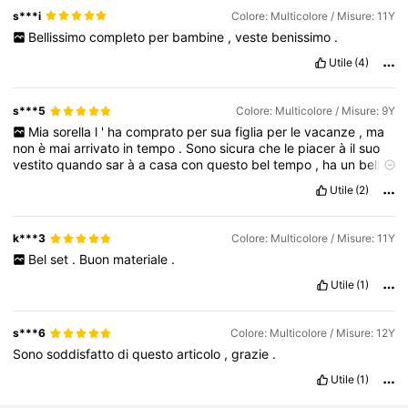
s***i
Colore: Multicolore / Misure: 11Y
Bellissimo
completo
per
bambine
,
veste
benissimo
.
Utile
(4)
s***5
Colore: Multicolore / Misure: 9Y
Mia
sorella
l
'
ha
comprato
per
sua
figlia
per
le
vacanze
,
ma
non
è
mai
arrivato
in
tempo
.
Sono
sicura
che
le
piacer
à
il
suo
vestito
quando
sar
à
a
casa
con
questo
bel
tempo
,
ha
un
bell
'
aspetto
ed
è
comodo
.
Utile
(2)
k***3
Colore: Multicolore / Misure: 11Y
Bel
set
.
Buon
materiale
.
Utile
(1)
s***6
Colore: Multicolore / Misure: 12Y
Sono
soddisfatto
di
questo
articolo
,
grazie
.
Utile
(1)