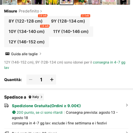
Misure
Predefinito
18 left
13 left
8Y
(122-128 cm)
9Y
(128-134 cm)
18 left
10Y
(134-140 cm)
11Y
(140-146 cm)
12Y
(146-152 cm)
Guida alle taglie
12Y (146-152 cm), 9Y (128-134 cm) sono idonei per il
consegna in 4-7 gg
lav
Quantità:
Spedisce a
Italy
Spedizione Gratuita(Ordini ≥ 9.00€)
200 punto, se ci sono ritardi
Consegna prevista:
agosto 13 -
agosto 18
consegna in 4-7 gg lav: esclude i fine settimana e i festivi