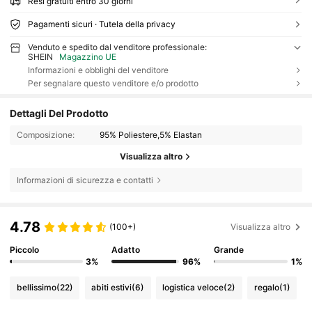
Resi gratuiti entro 30 giorni
Pagamenti sicuri · Tutela della privacy
Venduto e spedito dal venditore professionale:
SHEIN
Magazzino UE
Informazioni e obblighi del venditore
Per segnalare questo venditore e/o prodotto
Dettagli Del Prodotto
Composizione:
95% Poliestere,5% Elastan
Visualizza altro
Informazioni di sicurezza e contatti
4.78
(100+)
Visualizza altro
Piccolo
Adatto
Grande
3%
96%
1%
bellissimo
(22)
abiti estivi
(6)
logistica veloce
(2)
regalo
(1)