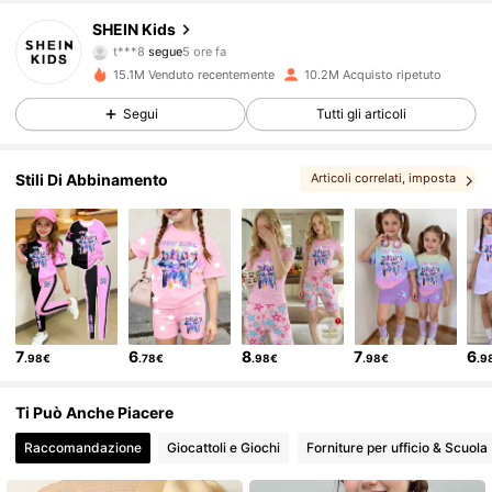
808K Follower
4.89
SHEIN Kids
t***8
segue
5 ore fa
y***2
sta navigando
15.1M Venduto recentemente
10.2M Acquisto ripetuto
808K Follower
4.89
Segui
Tutti gli articoli
808K Follower
4.89
Stili Di Abbinamento
Articoli correlati
, imposta
808K Follower
4.89
808K Follower
4.89
7
6
8
7
6
.98€
.78€
.98€
.98€
.9
808K Follower
4.89
Ti Può Anche Piacere
808K Follower
4.89
Raccomandazione
Giocattoli e Giochi
Forniture per ufficio & Scuola