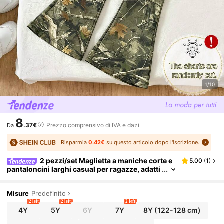
1/10
8
.37€
Prezzo comprensivo di IVA e dazi
Da
Risparmia
0.42€
su questo articolo dopo l'iscrizione.
2 pezzi/set Maglietta a maniche corte e
5.00
(
1
)
pantaloncini larghi casual per ragazze, adatti
per scuola/sport/attività all'aperto, moda cas
ual quotidiana, nuova vestibilità casual per prima
vera/estate
Misure
Predefinito
2 left
2 left
2 left
4Y
5Y
6Y
7Y
8Y
(122-128 cm)