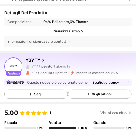
Dettagli Del Prodotto
Composizione:
94% Poliestere,6% Elastan
Visualizza altro
Informazioni di sicurezza e contatti
7.1K Follower
4.81
YSYTY
s***7
pagato
1 giorno fa
n***i
segue
1 giorno fa
22K+ Acquisto ripetuto
Vendite in crescita del 20%
7.1K Follower
4.81
Questo negozio è selezionato come
「Boutique trendy」
Segui
Tutti gli articoli
7.1K Follower
4.81
5.00
(1)
Visualizza altro
7.1K Follower
4.81
Piccolo
Adatto
Grande
0%
100%
0%