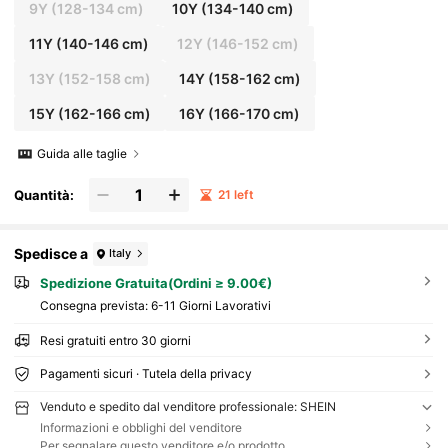
9Y
(128-134 cm)
10Y
(134-140 cm)
11Y
(140-146 cm)
12Y
(146-152 cm)
13Y
(152-158 cm)
14Y
(158-162 cm)
15Y
(162-166 cm)
16Y
(166-170 cm)
Guida alle taglie
Quantità:
21 left
Spedisce a
Italy
Spedizione Gratuita(Ordini ≥ 9.00€)
Consegna prevista:
6-11 Giorni Lavorativi
Resi gratuiti entro 30 giorni
Pagamenti sicuri · Tutela della privacy
Venduto e spedito dal venditore professionale: SHEIN
Informazioni e obblighi del venditore
Per segnalare questo venditore e/o prodotto