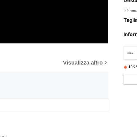
Descr
Informaz
Tagli
Infor
Visualizza altro
19K 
anca