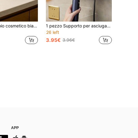
1 pezzo Vassoio cosmetico bianco ondulato di grande capacità, super pratico contenitore da appoggio per il bagno, grande organizer rotondo che contiene tutti i prodotti per la cura della pelle, i profumi e il trucco, il miglior regalo per la decorazione della casa
1 pezzo Supporto per asciugacapelli senza foratura, rastrelliera universale per asciugacapelli, mensola da parete in plastica per bagno, organizer per asciugacapelli, rastrelliera multifunzionale, accessorio per bagno domestico, bagno di dormitorio scolastico, accanto al lavandino del bagno, 3 tipi di staffe da parete per asciugacapelli e rastrelliere di stoccaggio per bagno - rastrelliera di stoccaggio in plastica durevole, design elegante, adatto per un'organizzazione del bagno ordinata ed elegante, stoccaggio del bagno e stoccaggio/attendere 24 ore dopo l'applicazione
26 left
3.95€
3.96€
APP