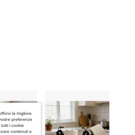
4.72
99
141
4.72
99
141
4.72
99
141
ffrirvi la migliore
 vostre preferenze
utti i cookie
izzare contenuti e