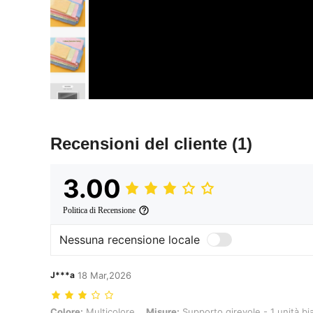
Recensioni del cliente
(1)
3.00
Politica di Recensione
Nessuna recensione locale
J***a
18 Mar,2026
Colore: Multicolore, Misure: Supporto girevole - 1 unità bianca
Colore:
Multicolore
Misure:
Supporto girevole - 1 unità bi