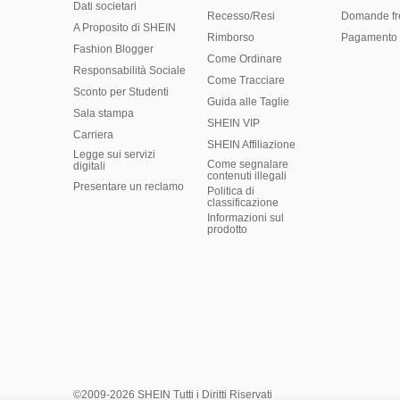
Dati societari
Recesso/Resi
Domande fr
A Proposito di SHEIN
Rimborso
Pagamento 
Fashion Blogger
Come Ordinare
Responsabilità Sociale
Come Tracciare
Sconto per Studenti
Guida alle Taglie
Sala stampa
SHEIN VIP
Carriera
SHEIN Affiliazione
Legge sui servizi
Come segnalare
digitali
contenuti illegali
Presentare un reclamo
Politica di
classificazione
​Informazioni sul
prodotto
©2009-2026 SHEIN Tutti i Diritti Riservati