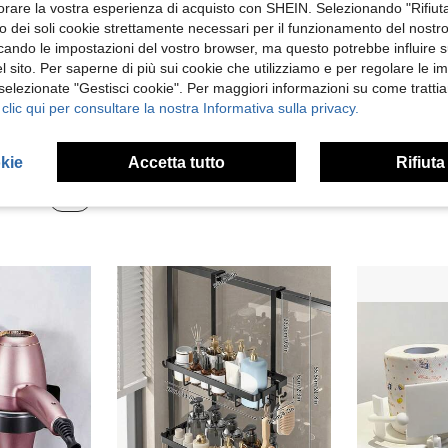
orare la vostra esperienza di acquisto con SHEIN. Selezionando "Rifiuta
zzo dei soli cookie strettamente necessari per il funzionamento del nostr
ficando le impostazioni del vostro browser, ma questo potrebbe influire s
 sito. Per saperne di più sui cookie che utilizziamo e per regolare le i
 selezionate "Gestisci cookie". Per maggiori informazioni su come trattia
 clic qui per consultare la nostra Informativa sulla privacy.
e da bagno, supporto per contenitori senza foratura per lavandino
1/2 pezzi Portarotolo di carta igienica in corda di iuta, dispenser per rotoli di carta igienica, rastrelliera di stoccaggio organizer per carta igienica fatto a mano, barra portasciugamani autoadesiva
okie
Accetta tutto
Rifiuta
#1 Bestseller
4.48€
4.98€