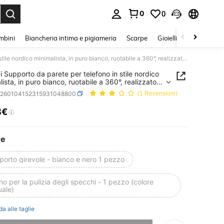
0
0
s Enter to select.
mbini
Biancheria intima e pigiameria
Scarpe
Gioielli E Accessori
2 pezzi Supporto da parete per telefono in stile nordico minimalista, in puro bianco, ruotabile a 360°, realizzato in materiale ABS rinforzato, stabile e anti-caduta, compatibile con serie 14/13/12/11 Pro, articolo pratico per la festa del papà, accessori da bagno
i Supporto da parete per telefono in stile nordico
ista, in puro bianco, ruotabile a 360°, realizzato in
ale ABS rinforzato, stabile e anti-caduta,
h260104152315931048800
(1 Recensioni)
ibile con serie 14/13/12/11 Pro, articolo pratico
 festa del papà, accessori da bagno
8€
ICE AND AVAILABILITY
re
orto girevole - bianco e nero 1 pezzo
o per la pulizia degli specchi - 1 pezzo (colore
uale)
da alle taglie
ace, questo prodotto è esaurito