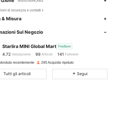
izione
Multicolore,ABS
ioni di sicurezza e contatti
a & Misura
4.72
99
141
mazioni Sul Negozio
4.72
99
141
Starlira MINI Global Mart
Venditore
4.72
99
141
Valutazione
Articoli
Follower
r***1
pagato
1 giorno fa
Venduto recentemente
295 Acquisto ripetuto
4.72
99
141
Tutti gli articoli
Segui
4.72
99
141
4.72
99
141
4.72
99
141