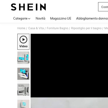
Cost
Use up 
Categorie
Novità
Magazzino UE
Abbigliamento donna
Home
Casa & Vita
Forniture Bagno
Ripostiglio per il bagno
Me
/
/
/
/
Video