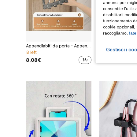
annunci per migli
consentite l'utili
disabilitarli modi
funzionamento del
cookie opzionali,
raccogliamo,
fate
Appendiabiti da porta - Appendiabiti in metallo resistente, montato a parete, adatto per cappelli, accappatoi, asciugamani e borse; scaffale salvaspazio; accessori per il bagno; decorazione per la casa
Portaspezie verticale per rubinetto, mensola da parete per mobil
-34%
Gestisci i co
8 left
2 left
8.08€
6.29€
9.58€