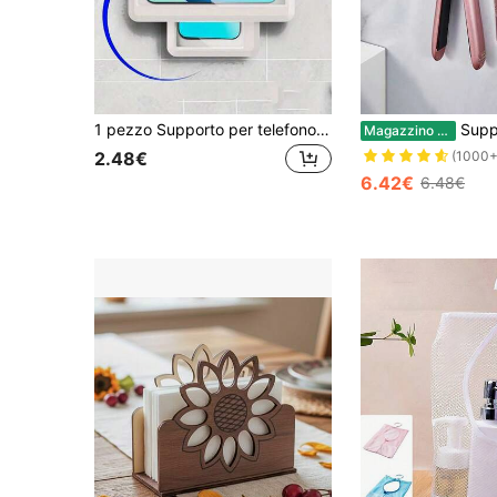
1 pezzo Supporto per telefono rotante a 360° impermeabile, compatibile con touchscreen, adatto per installazione a parete in bagno e cucina, può essere utilizzato per guardare film, ascoltare musica, navigare sui social media e altri usi del telefono, mani libere, decorazione autunnale, decorazione camera da letto, decorazione natalizia, accessori per il soggiorno, forniture per feste, decorazione Ognissanti, decorazione laurea, forniture per la casa, decorazione casa Ognissanti, decorazione bagno, accessori camera da letto, regalo di compleanno per donne, accessori bagno, essenziali da viaggio, forniture per la casa, essenziali per la casa, essenziali per la scuola
Supporto per asciugacapelli, Supporto da parete senza foratura per asciugacapelli in bagno, Supporto p
Magazzino EU
2.48€
(1000+
6.42€
6.48€