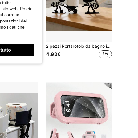
 tutto",
o sito web. Potete
ul corretto
mpostazioni dei
mo i dati che
1 pezzo Vassoio di scarico per lavatrice, Imbuto di scarico per lavatrice, Vassoio antigoccia per la pulizia del filtro per lanugine
2 pezzi Portarotolo da bagno in vinile con motivo a formiche, decorazione multifunzionale
 tutto
in Contenitori per il bagno
4.92€