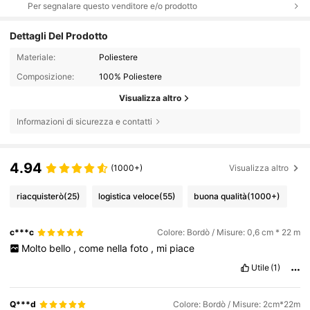
Per segnalare questo venditore e/o prodotto
Dettagli Del Prodotto
Materiale:
Poliestere
Composizione:
100% Poliestere
Visualizza altro
Informazioni di sicurezza e contatti
4.94
(1000+)
Visualizza altro
riacquisterò
(25)
logistica veloce
(55)
buona qualità
(1000+)
c***c
Colore: Bordò / Misure: 0,6 cm * 22 m
Molto
bello
,
come
nella
foto
,
mi
piace
Utile
(1)
Q***d
Colore: Bordò / Misure: 2cm*22m