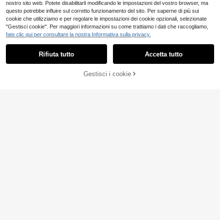
nostro sito web. Potete disabilitarli modificando le impostazioni del vostro browser, ma
questo potrebbe influire sul corretto funzionamento del sito. Per saperne di più sui
cookie che utilizziamo e per regolare le impostazioni dei cookie opzionali, selezionate
"Gestisci cookie". Per maggiori informazioni su come trattiamo i dati che raccogliamo,
fate clic qui per consultare la nostra Informativa sulla privacy.
Rifiuta tutto
Accetta tutto
Gestisci i cookie
AGGIUNGI AL CARRELLO