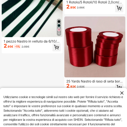
1 Rotolo/5 Rotoli/10 Rotoli 2,0cm/1,
2
5cm/1,2cm/1cm/0,6cm di larghezza
.95€
2.96€
22m di lunghezza Nastro di polieste
re per fiocchi Nastro colorato Decor
azione matrimonio Fai da te Nastro
di raso per arte floreale e confezion
amento dolci
10
1 pezzo Nastro in velluto da 6/10/1
2
5/20/25/38mm per decorazione ma
.95€
-1%
2.98€
trimonio e festa, per confezioni rega
lo, fai da te, fiocchi per capelli
25 Yards Nastro di raso di seta bord
2
eaux di lusso - perfetto per matrimo
.92€
2.93€
ni, feste, confezioni regalo e progett
i fai-da-te
Utilizziamo cookie e tecnologie simili sul nostro sito web per fornire il servizio richiesto e
offrirvi la migliore esperienza di navigazione possibile. Potete "Rifiuta tutto", "Accetta
tutto" o impostare le vostre preferenze sui cookie in qualsiasi momento a vostra scelta.
Selezionando "Accetta tutto", attiveremo tutti i cookie opzionali, che ci aiutano ad
analizzare il traffico, offrire funzionalità avanzate e personalizzare contenuti e annunci
per migliorare la vostra esperienza di acquisto con SHEIN. Selezionando "Rifiuta tutto",
consentite l'utilizzo dei soli cookie strettamente necessari per il funzionamento del