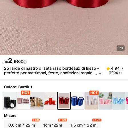
1/8
2
.98€
Da
25 Iarde di nastro di seta raso bordeaux di lusso -
4.94
perfetto per matrimoni, feste, confezioni regalo
(1000+)
e progetti fai-da-te!
Colore: Bordò
Misure
6 left
11 left
12 left
0,6 cm * 22 m
1cm*22m
1,5 cm * 22 m