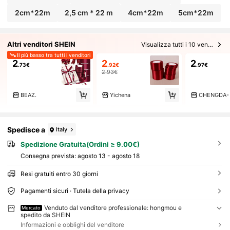
2cm*22m
2,5 cm * 22 m
4cm*22m
5cm*22m
Altri venditori SHEIN
Visualizza tutti i 10 venditori
Il più basso tra tutti i venditori
2
2
2
.73€
.92€
.97€
2.93€
BEAZ.
Yichena
CHENGDA-
Spedisce a
Italy
Spedizione Gratuita(Ordini ≥ 9.00€)
Consegna prevista:
agosto 13 - agosto 18
Resi gratuiti entro 30 giorni
Pagamenti sicuri · Tutela della privacy
Venduto dal venditore professionale: hongmou e
Mercato
spedito da SHEIN
Informazioni e obblighi del venditore