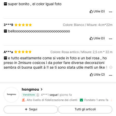
super
bonito
,
el
color
lgual
foto
Utile
(0)
3***9
Colore: Bianco / Misure: 4cm*22m
bellooooooooooooooooooooooooooo
Utile
(0)
A***a
Colore: Rosa antico / Misure: 2,5 cm * 22 m
e
tutto
esattamente
come
si
vede
in
foto
e
un
bel
rosa
,
ho
preso
in
2misure
cosicos
ì
da
poter
fare
diverse
decorazioni
sembra
di
buona
qualit
à
!!
se
ti
sono
stata
utile
metti
un
like
ho
bisogno
di
punti
😉
Utile
(2)
17K Follower
4.92
hongmou
4***1
segue
1 giorno fa
i***a
sta navigando
Venditore
17K Follower
4.92
Alto livello di fidelizzazione dei clienti
Fondato 1 anno fa
Segui
Tutti gli articoli