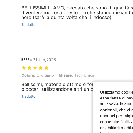
BELLISSIMI LI AMO, peccato che sono di qualità s
diventeranno rosa presto perché stanno iniziando 
nere (sarà la quinta volta che li indosso)
Tradotto
E***a
21 Jun,2026
Colore: Oro giallo, Misure: Tagli Unica
Colore:
Oro giallo
Misure:
Tagli Unica
Bellissimi, materiale ottimo e forme diverse Alcun
bloccarli utilizzandone altri un più stretti Li adoro
Utilizziamo cookie 
Tradotto
esperienza di navi
sui cookie in qual
opzionali, che ci 
annunci per migli
consentite l'utili
disabilitarli modi