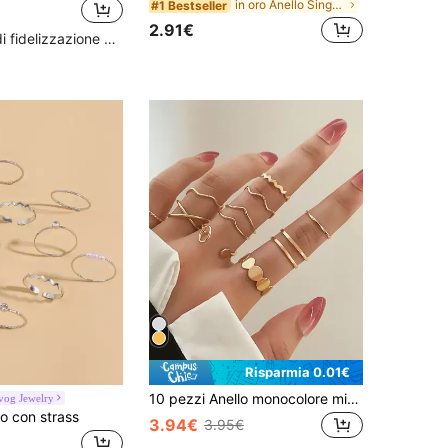
in oro Anello Singolo Donna
#1 Bestseller
2.91€
Alto livello di fidelizzazione dei clienti
Risparmia 0.01€
10 pezzi Anello monocolore minimalista
vog Jewelry
lo con strass
3.94€
3.95€