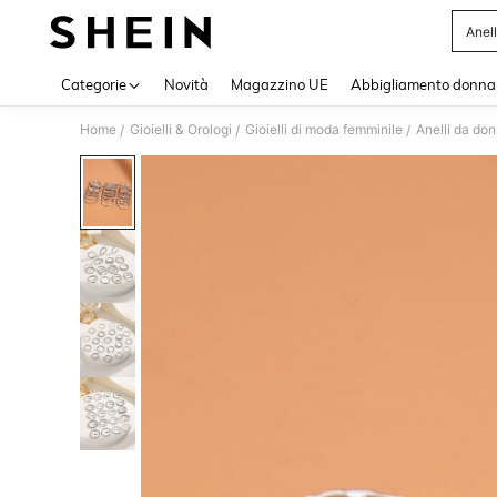
Anell
Use up 
Categorie
Novità
Magazzino UE
Abbigliamento donna
Home
Gioielli & Orologi
Gioielli di moda femminile
Anelli da do
/
/
/