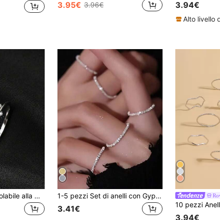
3.95€
3.94€
3.96€
1 pezzo Anello regolabile alla moda e fresco a forma di stella, adatto per uso quotidiano, feste e vacanze delle donne
1-5 pezzi Set di anelli con Gypsophila brillante, anelli scintillanti chiusi con super catena glitterata per donne
Ro
10 pezzi Anel
3.41€
3.94€