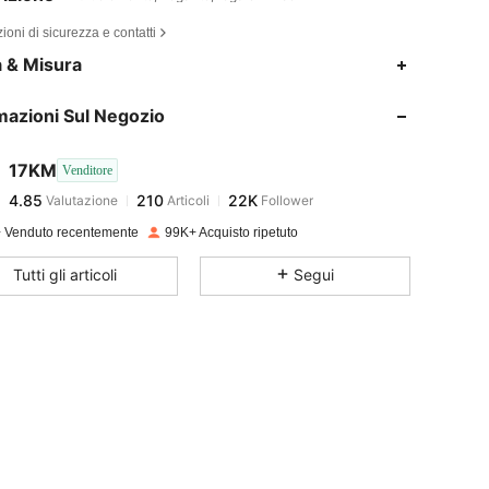
ioni di sicurezza e contatti
4.85
210
22K
a & Misura
mazioni Sul Negozio
4.85
210
22K
17KM
Venditore
4.85
210
22K
Valutazione
Articoli
Follower
d***e
pagato
1 giorno fa
 Venduto recentemente
99K+ Acquisto ripetuto
4.85
210
22K
Tutti gli articoli
Segui
4.85
210
22K
4.85
210
22K
4.85
210
22K