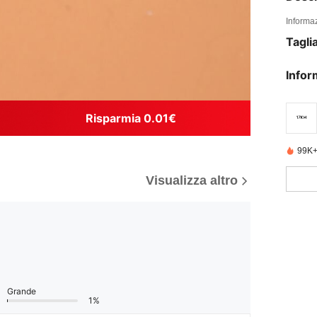
Informaz
Tagli
Infor
Risparmia 0.01€
99K+
Visualizza altro
Grande
1%