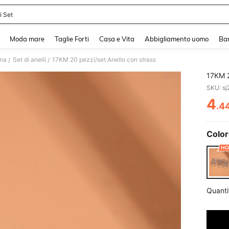
i Set
and down arrow keys to navigate search Recente ricerca and Cerca e Trova. Pres
Moda mare
Taglie Forti
Casa e Vita
Abbigliamento uomo
Ba
nna
Set di anelli
17KM 20 pezzi/set Anello con strass
/
/
17KM 2
SKU: s
4
.4
PR
Color
Quanti