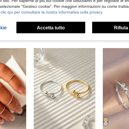
 sito. Per saperne di più sui cookie che utilizziamo e per regolare le i
 Recensioni
 selezionate "Gestisci cookie". Per maggiori informazioni su come trattia
 clic qui per consultare la nostra Informativa sulla privacy.
okie
Accetta tutto
Rifiuta