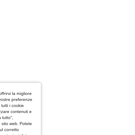
ffrirvi la migliore
 vostre preferenze
utti i cookie
izzare contenuti e
 tutto",
o sito web. Potete
ul corretto