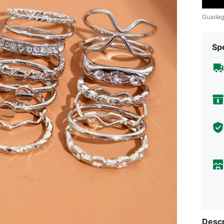
Guadag
Sp
Descr