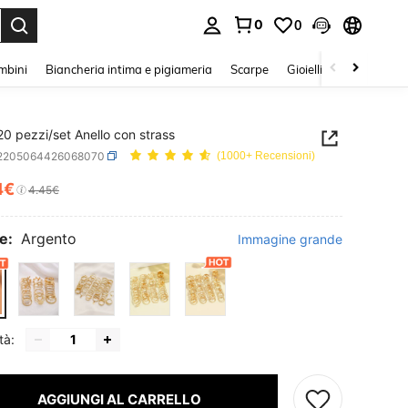
0
0
s Enter to select.
mbini
Biancheria intima e pigiameria
Scarpe
Gioielli E Accessori
0 pezzi/set Anello con strass
j2205064426068070
(1000+ Recensioni)
4€
ICE AND AVAILABILITY
4.45€
e:
Argento
Immagine grande
tà:
AGGIUNGI AL CARRELLO