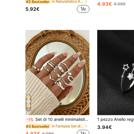
in Naturalistico Anelli da donna
#2 Bestseller
4.93€
4.98€
5.92€
36
Set di 10 anelli minimalisti asimmetrici alla moda con geodi, anelli in multi-metallo con finitura liscia per donne
-1%
in Fantasia Set di anelli da donna
#3 Bestseller
3.94€
4.93€
4.98€