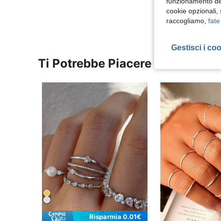
funzionamento del
Visualizza Altre
cookie opzionali,
raccogliamo,
fate
Gestisci i co
Ti Potrebbe Piacere
Risparmia 0.01€