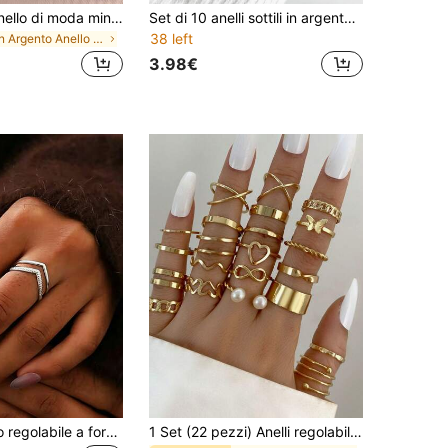
2 pezzi/Set Anello di moda minimalista elegante di nicchia di alta gamma con strass a forma di cuore, adatto per ragazze adolescenti per uso quotidiano e festivo
Set di 10 anelli sottili in argento minimalista Ins, anelli impilabili con cuore cavo, onda, stella e strass, anelli da indice da donna semplici ed eleganti di nicchia
38 left
in Argento Anello Singolo Donna
3.98€
1 pezzo Anello regolabile a forma di V in acciaio inossidabile, design geometrico elegante, versatile per le donne, adatto per uso quotidiano, festival, feste, uscite, appuntamenti, vacanze, minimalista
1 Set (22 pezzi) Anelli regolabili per le nocche con design unico a cuore e farfalla, adatti per ragazze