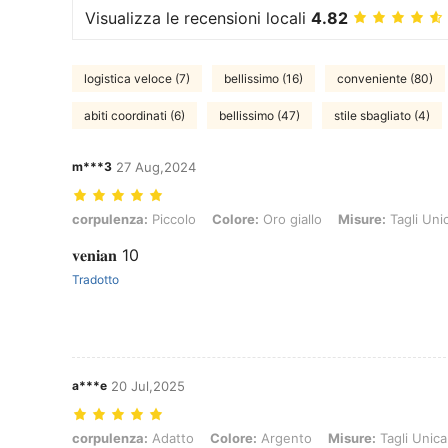
Visualizza le recensioni locali
4.82
logistica veloce (7)
bellissimo (16)
conveniente (80)
abiti coordinati (6)
bellissimo (47)
stile sbagliato (4)
m***3
27 Aug,2024
corpulenza: Piccolo, Colore: Oro giallo, Misure: Tagli Unica
corpulenza:
Piccolo
Colore:
Oro giallo
Misure:
Tagli Uni
𝐯𝐞𝐧𝐢𝐚𝐧 10
Tradotto
a***e
20 Jul,2025
corpulenza: Adatto, Colore: Argento, Misure: Tagli Unica
corpulenza:
Adatto
Colore:
Argento
Misure:
Tagli Unica