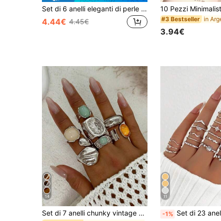
Set di 6 anelli eleganti di perle a goccia di moda
#3 Bestseller
4.44€
4.45€
3.94€
14
11
Set di 7 anelli chunky vintage con intarsi geometrici in giada, adatti per uso quotidiano, feste, gioielli regalo, regalo per adulti
Set di 23 anelli per le nocche alla moda, anelli da donna in cristallo con stelle, lu
-1%