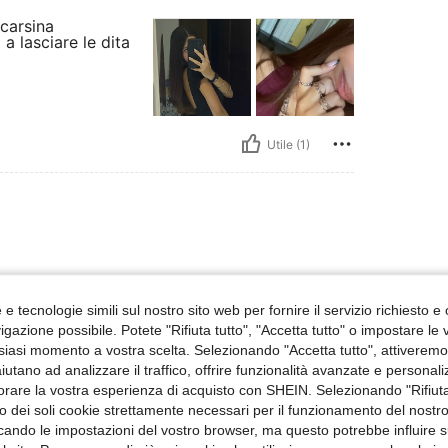
carsina
a lasciare le dita
Utile (1)
i sono un po’ grandini, ma basta
!
e tecnologie simili sul nostro sito web per fornire il servizio richiesto e o
gazione possibile. Potete "Rifiuta tutto", "Accetta tutto" o impostare le
siasi momento a vostra scelta. Selezionando "Accetta tutto", attiveremo t
aiutano ad analizzare il traffico, offrire funzionalità avanzate e personal
orare la vostra esperienza di acquisto con SHEIN. Selezionando "Rifiuta
Utile (0)
zzo dei soli cookie strettamente necessari per il funzionamento del nostr
ficando le impostazioni del vostro browser, ma questo potrebbe influire s