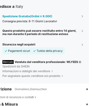
edisce a
Italy
Spedizione Gratuita(Ordini ≥ 9.00€)
Consegna prevista:
6-11 Giorni Lavorativi
Questo prodotto può essere restituito entro 14 giorni,
ma non durante il periodo di restituzione esteso
Sicurezza negli acquisti
Pagamenti sicuri
Tutela della privacy
Venduto dal venditore professionale: WLYEES
Mercato
Spedizioni da SHEIN
Informazioni e obblighi del venditore
Per segnalare questo venditore e/o prodotto
izione
Giornaliero,Glamour,Non
ioni di sicurezza e contatti
4.91
103
935
a & Misura