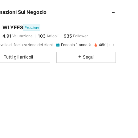
mazioni Sul Negozio
4.91
103
935
WLYEES
Venditore
4.91
103
935
Valutazione
Articoli
Follower
m***1
pagato
1 giorno fa
livello di fidelizzazione dei clienti
Fondato 1 anno fa
46K+ Venduto recente
4.91
103
935
Tutti gli articoli
Segui
4.91
103
935
4.91
103
935
4.91
103
935
4.91
103
935