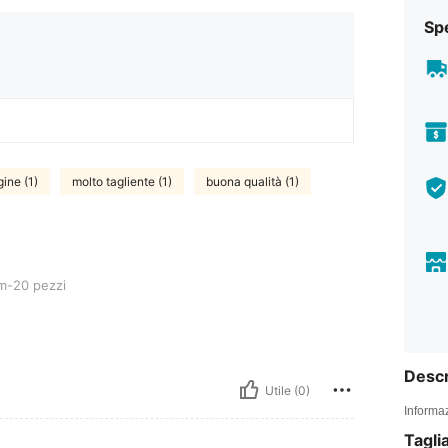
Sp
ine (1)
molto tagliente (1)
buona qualità (1)
-20 pezzi
Descr
Utile (0)
Informaz
Tagli