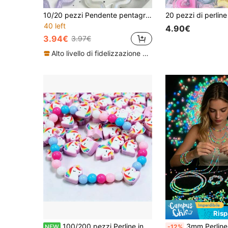
10/20 pezzi Pendente pentagramma cavo luminoso da 30mm, Pendente a stella acrilica colorata, Perline sciolte Pentagramma per collana orecchini portachiavi fai da te
40 left
4.90€
3.94€
3.97€
Alto livello di fidelizzazione dei clienti
Ris
100/200 pezzi Perline in argilla morbida colorate arcobaleno unicorno, perline piatte carine, accessori per braccialetti, orecchini, collane fatti a mano fai-da-te
3mm Perline di vetro fluorescenti, confezione da 30g/50g/100g/200g, adatte per la realizza
NEW
-12%