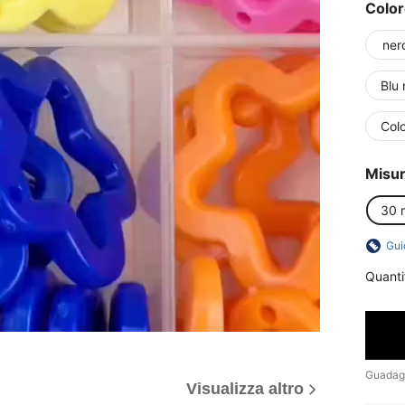
Colo
ner
Blu 
Colo
Misu
30 
Gui
Quanti
Guadag
Visualizza altro