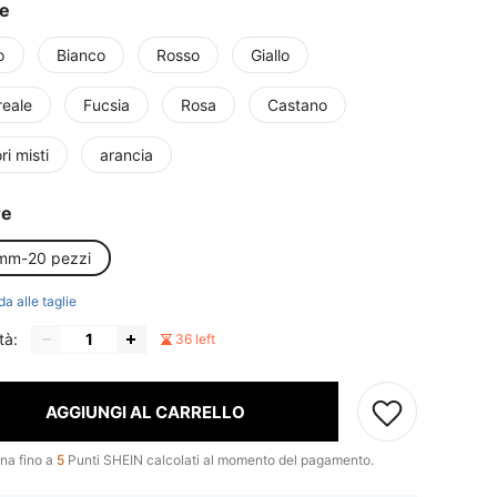
re
o
Bianco
Rosso
Giallo
reale
Fucsia
Rosa
Castano
ri misti
arancia
re
mm-20 pezzi
da alle taglie
tà:
36 left
AGGIUNGI AL CARRELLO
na fino a
5
Punti SHEIN calcolati al momento del pagamento.