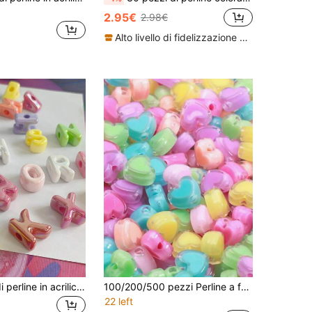
2.95€
2.98€
Alto livello di fidelizzazione dei clienti
20/50 pezzi di perline in acrilico colorate con lettere casuali, include 26 lettere inglesi creative (versione aggiornata), accessori per la creazione di perline fai-da-te, adatte per realizzare bracciali, collane, portachiavi, collari per animali domestici e altri gioielli
100/200/500 pezzi Perline a forma di cuore in acrilico trasparente colorato da 8mm, per la realizzazione di gioielli fai-da-te, perline decorative
22 left