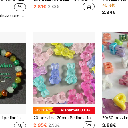
40 left
2.81€
2.83€
2.94€
Alto livello di fidelizzazione dei clienti
Risparmia 0.01€
accialetto elastico elegante e vintage per uomini e donne, regalo perfetto per l'uso quotidiano in tutte le stagioni
20 pezzi da 20mm Perline a forma di coniglio trasparenti opache, adatte per artigianato - Perline distanziatrici in acrilico colorato con fori orizzontali, materiali fai-da-te a forma di coniglio, possono essere utilizzati per realizzare braccialetti, collane, portachiavi (compatibili)
2.95€
3.88€
2.96€