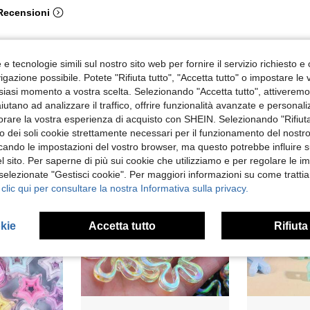
 Recensioni
e tecnologie simili sul nostro sito web per fornire il servizio richiesto e o
gazione possibile. Potete "Rifiuta tutto", "Accetta tutto" o impostare le
siasi momento a vostra scelta. Selezionando "Accetta tutto", attiveremo t
aiutano ad analizzare il traffico, offrire funzionalità avanzate e personal
orare la vostra esperienza di acquisto con SHEIN. Selezionando "Rifiuta
zzo dei soli cookie strettamente necessari per il funzionamento del nostr
ficando le impostazioni del vostro browser, ma questo potrebbe influire s
 sito. Per saperne di più sui cookie che utilizziamo e per regolare le i
 selezionate "Gestisci cookie". Per maggiori informazioni su come trattia
 clic qui per consultare la nostra Informativa sulla privacy.
okie
Accetta tutto
Rifiuta