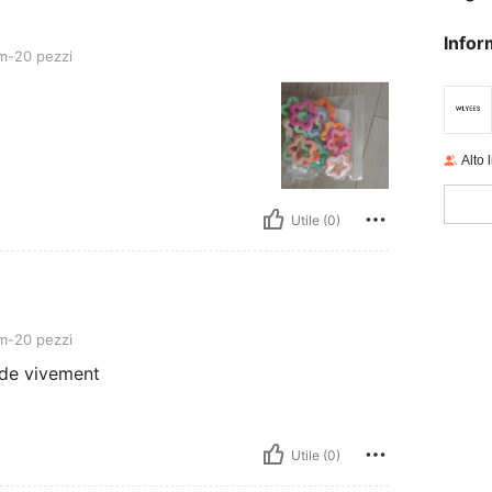
Infor
-20 pezzi
Alto 
Utile (0)
-20 pezzi
nde vivement
Utile (0)