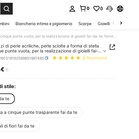
0
0
s Enter to select.
mbini
Biancheria intima e pigiameria
Scarpe
Gioielli E Accessori
20 pezzi di perle acriliche, perle sciolte a forma di stella a cinque punte vuota, per la realizzazione di gioielli fai-da-te, forniture per artigianato
i di perle acriliche, perle sciolte a forma di stella
e punte vuota, per la realizzazione di gioielli fai-
forniture per artigianato
j260318162599851981485
(8 Recensioni)
4€
ICE AND AVAILABILITY
i stile:
da te
la a cinque punte trasparente fai da te
li di fiori fai da te