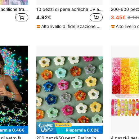
20 pezzi di perline acriliche trasparenti a forma di cuore e stella con fori, accessori fai-da-te per charm di telefono
10 pezzi di perle acriliche UV a forma di grande crisantemo da 43 mm in colori misti, adatte per gioielli fatti a mano, accessori, accessori per capelli, scarpe, abbigliamento, penne con perline
4.92€
3.45€
3.48
Alto livello di fidelizzazione dei clienti
parmia 0.46€
Risparmia 0.02€
zione di gioielli fai-da-te, braccialetti alla moda, collane, anelli e artigianato
200 pezzi/50 pezzi Perline in acrilico, 0,55 pollici/14 mm a forma di fiore, con diversi disegni sfumati, durevoli e resistenti allo sbiadimento, perfette per realizzare orecchini fai-da-te e altri artigianato di gioielleria