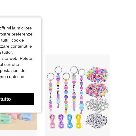
4.91
103
935
4.91
103
935
ffrirvi la migliore
 vostre preferenze
utti i cookie
izzare contenuti e
 tutto",
o sito web. Potete
ul corretto
mpostazioni dei
mo i dati che
 tutto