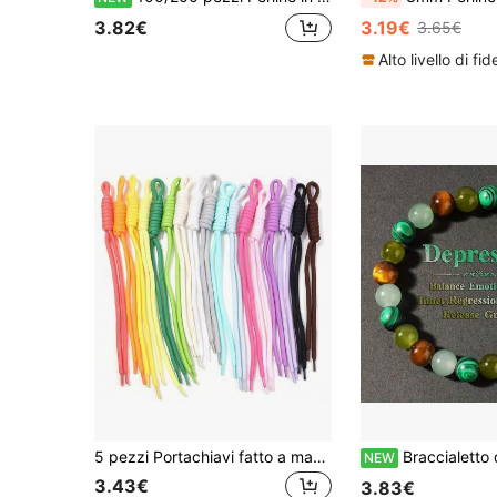
3.82€
3.19€
3.65€
5 pezzi Portachiavi fatto a mano in corda di nylon colorata annodata, ciondolo per telefono, pendente per borsa - Braccialetto portachiavi alla moda, adatto sia per uomo che per donna: corda intrecciata con moschettone, ottimo per chiavi, ciondoli per borse, portachiavi, decorazione di portafogli e accessori per auto
Braccialetto di perline in occhio di tigre marrone naturale, focalizzato sulla protezione personale e la regolazione emotiva, br
NEW
3.43€
3.83€