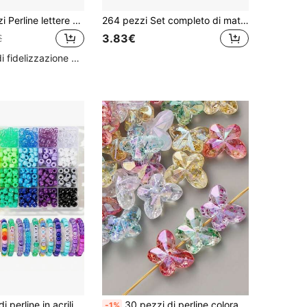
200-600 pezzi Perline lettere grandi miste - Lettere in plastica assortite A-Z per la creazione di gioielli, braccialetti, collane, portachiavi, lacci per scarpe e artigianato - Decorazioni per feste vivaci, perline artigianali, accessori per portachiavi, design originali, forniture per la creazione di gioielli
264 pezzi Set completo di materiali per portachiavi fai-da-te con perline, perline a lettera, perline a forma di cuore, corda colorata, combinazione di anelli per portachiavi, kit di artigianato educativo / 497 pezzi Confezione di materiali per portachiavi fai-da-te con perline, set di perline acriliche colorate con perline a lettera, accessori a forma di cuore, stella, fiore, ciondolo per borsa fatto a mano, materiali per cordino per telefono, regalo di artigianato per compleanno
3.83€
€
Alto livello di fidelizzazione dei clienti
4 pezzi/1 set di perline in acrilico a forma di pony, perline a barilotto, perline per capelli, perline a caramella, kit per la realizzazione di gioielli fai-da-te per braccialetti, collane, orecchini, ciondoli per portafogli, ciondoli per telefoni, portachiavi, set di artigianato per adulti (colore casuale)
30 pezzi di perline colorate e trasparenti a forma di farfalla in acrilico tagliato, per la realizzazione di gioielli fai-da-te, portachiavi, cover per telefono, decorazioni per auto e artigianato
-1%