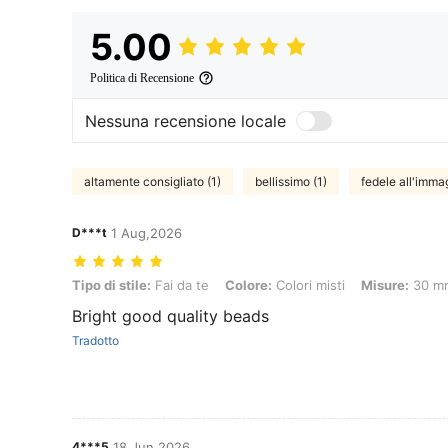
5.00
Politica di Recensione
Nessuna recensione locale
altamente consigliato (1)
bellissimo (1)
fedele all'immag
D***t
1 Aug,2026
Tipo di stile: Fai da te, Colore: Colori misti, Misure: 30 mm-20 pezzi
Tipo di stile:
Fai da te
Colore:
Colori misti
Misure:
30 mm
Bright good quality beads
Tradotto
4***5
18 Jun,2026