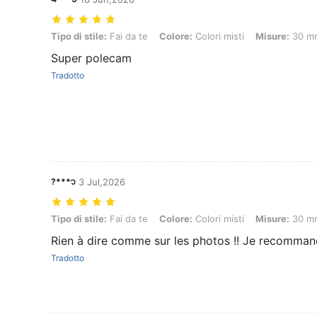
Tipo di stile: Fai da te, Colore: Colori misti, Misure: 30 mm-20 pezzi
Tipo di stile:
Fai da te
Colore:
Colori misti
Misure:
30 mm
Super polecam
Tradotto
?***᭡
3 Jul,2026
Tipo di stile: Fai da te, Colore: Colori misti, Misure: 30 mm-20 pezzi
Tipo di stile:
Fai da te
Colore:
Colori misti
Misure:
30 mm
Rien à dire comme sur les photos !! Je recomma
Tradotto