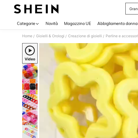
Gran
Use up 
Categorie
Novità
Magazzino UE
Abbigliamento donna
Home
Gioielli & Orologi
Creazione di gioielli
Perline e accessori
/
/
/
Video