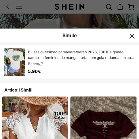
Simile
Blusas oversized primavera/verão 2026, 100% algodão,
camiseta feminina de manga curta com gola redonda em cor
sólida, macia e confortável, estilo streetwear casual, estampa
Banca///
diver
5.90€
Articoli Simili