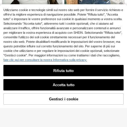
Top a fascia aderente ed elastico d
a donna per l'estate, in PU rivestito
Maglietta casual da donna in 100%
7
.21€
d'oro, alla moda e metallizzato, ada
cotone puro stile vacanza "Gin Toni
11 left
Utilizziamo cookie e tecnologie simili sul nostro sito web per fornire il servizio richiesto e
tto per discoteca, feste, uso quotidi
c Club" con stampa doppia faccia, t
offrirvi la migliore esperienza di navigazione possibile. Potete "Rifiuta tutto", "Accetta
7
ano, festival musicali e concerti, stil
op estivi e t-shirt grafiche bianche
19
.58€
tutto" o impostare le vostre preferenze sui cookie in qualsiasi momento a vostra scelta.
e Y2K
Selezionando "Accetta tutto", attiveremo tutti i cookie opzionali, che ci aiutano ad
SHEIN Frenchy T-shir
Magazzino EU
analizzare il traffico, offrire funzionalità avanzate e personalizzare contenuti e annunci
t con scollo rotondo, con bordo in pi
#2 Bestseller
in Sciolto Magliette casual basic
10
zzo e rifiniture arricciate con ricam
per migliorare la vostra esperienza di acquisto con SHEIN. Selezionando "Rifiuta tutto",
(1000+)
o a occhielli
consentite l'utilizzo dei soli cookie strettamente necessari per il funzionamento del
4
nostro sito web. Potete disabilitarli modificando le impostazioni del vostro browser, ma
.71€
-29%
6.70€
Risparmia 0.09€
questo potrebbe influire sul corretto funzionamento del sito. Per saperne di più sui
4-7 giorni lavorativi
INAWLY Maglietta a
Magazzino EU
cookie che utilizziamo e per regolare le impostazioni dei cookie opzionali, selezionate
maniche lunghe da donna, casual,
7
"Gestisci cookie". Per maggiori informazioni su come trattiamo i dati che raccogliamo,
.75€
-1%
7.84€
elegante e carina, con inserti in piz
fate clic qui per consultare la nostra Informativa sulla privacy.
zo e righe
4-7 giorni lavorativi
Rifiuta tutto
Mostra articoli simili in magazzino
Vedi Tutto
Accetta tutto
Ci dispiace, questo prodotto è esaurito
Gestisci i cookie
ESAURITO
Camicetta da donna con stampa le
9
opardata e design dei polsini, elega
11
.48€
nte e casual, adatta per l'uso quotid
Livesso
iano, il pendolarismo e le vacanze
Livesso Top verde da
Magazzino EU
donna stile business casual ampio,
5
.00€
-41%
8.48€
moda da ufficio primavera estate, c