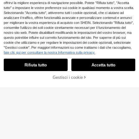
one festa di compleanno a tema bo
offrirvi la migliore esperienza di navigazione possibile. Potete "Rifiuta tutto", "Accetta
sco, accessori fotografici, decorazi
tutto" o impostare le vostre preferenze sui cookie in qualsiasi momento a vostra scelta.
one stanza, decorazione di comple
Selezionando "Accetta tutto", attiveremo tutti i cookie opzionali, che ci aiutano ad
anno
analizzare il traffico, offrire funzionalità avanzate e personalizzare contenuti e annunci
Mostra articoli simili in magazzino
Vedi Tutto
per migliorare la vostra esperienza di acquisto con SHEIN. Selezionando "Rifiuta tutto",
consentite l'utilizzo dei soli cookie strettamente necessari per il funzionamento del
nostro sito web. Potete disabilitarli modificando le impostazioni del vostro browser, ma
questo potrebbe influire sul corretto funzionamento del sito. Per saperne di più sui
cookie che utilizziamo e per regolare le impostazioni dei cookie opzionali, selezionate
"Gestisci cookie". Per maggiori informazioni su come trattiamo i dati che raccogliamo,
fate clic qui per consultare la nostra Informativa sulla privacy.
Rifiuta tutto
Accetta tutto
5
Ci dispiace, questo prodotto è esaurito
1 set 4 metri decorazi
Magazzino EU
one con stelle luminose per comple
Gestisci i cookie
ESAURITO
#2 Bestseller
in Festa di inaugurazione della casa Striscioni e
anno, bandiere blu argento oro rosa
(1000+)
oro, decorazione per casa e all'aper
2
18 pezzi Decorazioni appese rotant
to, ghirlanda con pendenti a stelle,
.98€
2
i per il ritorno a scuola, ornamenti c
per rientro a scuola, San Valentino,
.98€
olorati a forma di pastello per appen
Ramadan, decorazione Eid Mubara
4-7 giorni lavorativi
dere al soffitto, decorazioni per fest
k
e di benvenuto al ritorno a scuola c
on matite, adatte per soffitto, finestr
a, camino, sporgenza, porta, arco, r
amo d'albero, corridoio nel primo gi
orno di scuola