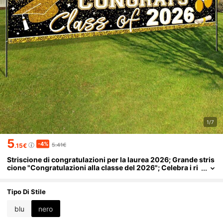
1/7
5
-4%
5.41€
.15€
Striscione di congratulazioni per la laurea 2026; Grande stris
cione "Congratulazioni alla classe del 2026"; Celebra i ri
sultati dei laureati; Adatto per forniture per feste di laurea
2026, decorazioni per feste di celebrazione, cartelli da giardi
no e decorazioni per vacanze
Tipo Di Stile
blu
nero