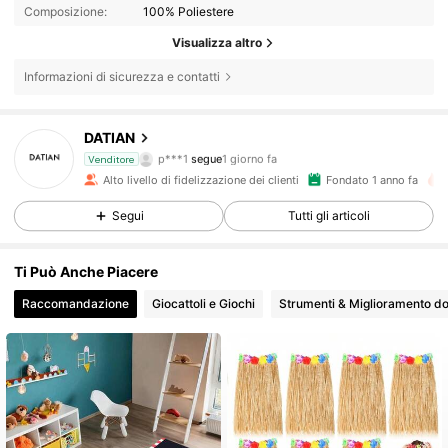
Composizione:
100% Poliestere
Visualizza altro
Informazioni di sicurezza e contatti
1K Follower
4.84
DATIAN
p***1
segue
1 giorno fa
Venditore
Alto livello di fidelizzazione dei clienti
Fondato 1 anno fa
1K Follower
4.84
Segui
Tutti gli articoli
1K Follower
4.84
Ti Può Anche Piacere
Raccomandazione
Giocattoli e Giochi
Strumenti & Miglioramento d
1K Follower
4.84
1K Follower
4.84