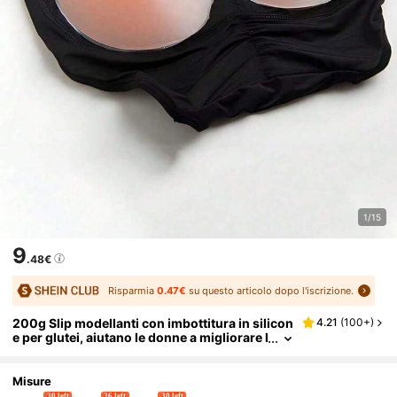
1/15
9
.48€
Risparmia
0.47€
su questo articolo dopo l'iscrizione.
200g Slip modellanti con imbottitura in silicon
4.21
(
100+
)
e per glutei, aiutano le donne a migliorare l
a forma dei glutei, accessorio abbinabile a
pantaloni da yoga
Misure
30 left
36 left
30 left