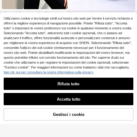
2 pezzi di cuscinetti in silicone tras
parente a forma di lacrima per solle
38 left
Utilizziamo cookie e tecnologie simili sul nostro sito web per fornire il servizio richiesto e
Questa mutanda modellante a vita
vare e modellare il tuo fondoschien
media per donna presenta un desig
offrirvi la migliore esperienza di navigazione possibile. Potete "Rifiuta tutto", "Accetta
6
5
a.
.20€
-1%
6.31€
.43€
n traspirante a vita bassa con contr
tutto" o impostare le vostre preferenze sui cookie in qualsiasi momento a vostra scelta.
ollo dell'addome e caratteristiche di
Selezionando "Accetta tutto", attiveremo tutti i cookie opzionali, che ci aiutano ad
sollevamento del fondoschiena fint
analizzare il traffico, offrire funzionalità avanzate e personalizzare contenuti e annunci
e per esaltare la linea del sedere. È
per migliorare la vostra esperienza di acquisto con SHEIN. Selezionando "Rifiuta tutto",
una mutanda imbottita che solleva
consentite l'utilizzo dei soli cookie strettamente necessari per il funzionamento del
e modella il sedere creando un aspe
nostro sito web. Potete disabilitarli modificando le impostazioni del vostro browser, ma
tto di sedere sodo. L'interno è senza
imbottitura per una vestibilità como
questo potrebbe influire sul corretto funzionamento del sito. Per saperne di più sui
da e aderente come una normale bi
cookie che utilizziamo e per regolare le impostazioni dei cookie opzionali, selezionate
ancheria intima.
"Gestisci cookie". Per maggiori informazioni su come trattiamo i dati che raccogliamo,
fate clic qui per consultare la nostra Informativa sulla privacy.
Rifiuta tutto
Accetta tutto
1/2 Paia di mutandine a vita alta per
donna, con design a vita bassa tras
4
.48€
pirante, controllo addominale e desi
Gestisci i cookie
AGGIUNGI AL CARRELLO
gn di glutei finti per esaltare il profil
o del lato B. È una biancheria intima
imbottita per sollevare e modellare i
2 pezzi Cuscinetti per glutei regola
l lato B, creando una forma a cuore.
bili, leggeri e spessi, in silicone invis
4 left
Senza imbottitura interna, comoda
ibili e senza cuciture per sollevare n