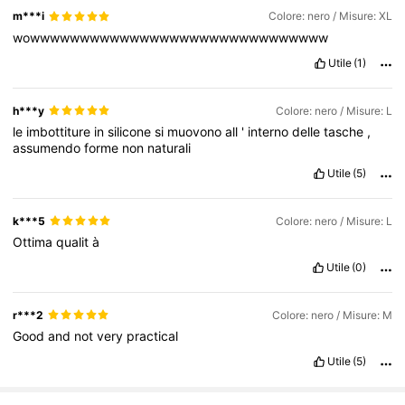
m***i
Colore: nero / Misure: XL
wowwwwwwwwwwwwwwwwwwwwwwwwwwwwww
Utile
(1)
h***y
Colore: nero / Misure: L
le
imbottiture
in
silicone
si
muovono
all
'
interno
delle
tasche
,
assumendo
forme
non
naturali
Utile
(5)
k***5
Colore: nero / Misure: L
Ottima
qualit
à
Utile
(0)
r***2
Colore: nero / Misure: M
Good
and
not
very
practical
Utile
(5)