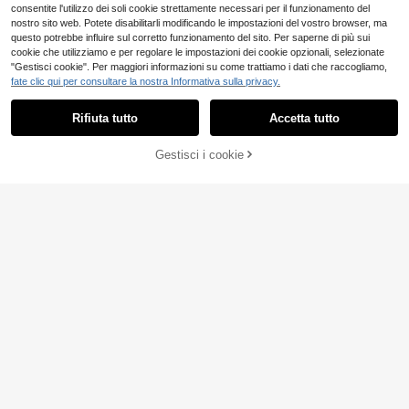
consentite l'utilizzo dei soli cookie strettamente necessari per il funzionamento del
nostro sito web. Potete disabilitarli modificando le impostazioni del vostro browser, ma
questo potrebbe influire sul corretto funzionamento del sito. Per saperne di più sui
cookie che utilizziamo e per regolare le impostazioni dei cookie opzionali, selezionate
"Gestisci cookie". Per maggiori informazioni su come trattiamo i dati che raccogliamo,
fate clic qui per consultare la nostra Informativa sulla privacy.
Risparmia 10.95€
Rifiuta tutto
Accetta tutto
EURMUSE
Gestisci i cookie
EURMUSE Donna Gile
AGGIUNGI AL CARRELLO
Magazzino EU
t invernale imbottito e trapuntato in
14
.83€
-42%
25.78€
velluto, di colore unito, senza manic
Chiquease Cappotto imbottito da d
he, con collo a capuccio, lunghezz
4-7 giorni lavorativi
onna invernale, monopetto, tinta uni
16
a cropped, per l'inverno
.89€
ta, senza maniche, casual e trapunt
ato