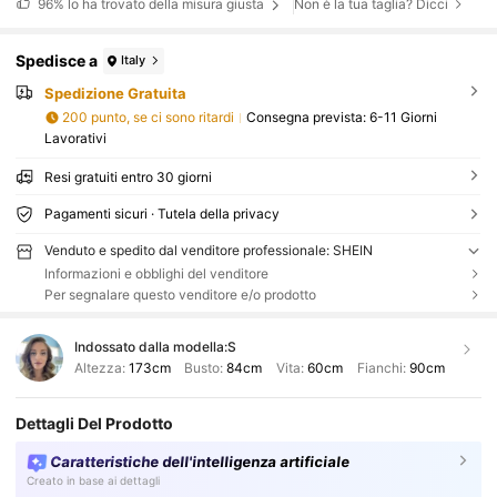
96%
lo ha trovato della misura giusta
Non è la tua taglia? Dicci
Spedisce a
Italy
Spedizione Gratuita
200 punto, se ci sono ritardi
Consegna prevista:
6-11 Giorni
Lavorativi
Resi gratuiti entro 30 giorni
Pagamenti sicuri · Tutela della privacy
Venduto e spedito dal venditore professionale: SHEIN
Informazioni e obblighi del venditore
Per segnalare questo venditore e/o prodotto
Indossato dalla modella:
S
Altezza:
173cm
Busto:
84cm
Vita:
60cm
Fianchi:
90cm
Dettagli Del Prodotto
Caratteristiche dell'intelligenza artificiale
Creato in base ai dettagli