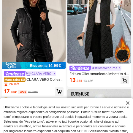
Risparmia 14.99€
#stilestoccolma
Editum Gilet smanicato imbottito di
CLARA VERO
media lunghezza con tasche diago
13
CLARA VERO Collezio
Magazzino EU
.35€
13.48€
nali e trapuntatura a forma di diama
ne invernale, gilet imbottito nero co
26 left
nte per l'autunno/inverno
n motivo scintillante, design con ca
17
ppuccio, dettagli in glitter argento, s
.99€
-45%
32.98€
truttura trapuntata e imbottita, chius
4-7 giorni lavorativi
ura lampo frontale, stile invernale s
enza maniche, effetto stampa stelle
Utilizziamo cookie e tecnologie simili sul nostro sito web per fornire il servizio richiesto e
metallizzate, capo casual da sovra
offrirvi la migliore esperienza di navigazione possibile. Potete "Rifiuta tutto", "Accetta
pporre per l'inverno, accessorio ess
enziale di moda contemporanea, te
tutto" o impostare le vostre preferenze sui cookie in qualsiasi momento a vostra scelta.
ssuto impermeabile
Selezionando "Accetta tutto", attiveremo tutti i cookie opzionali, che ci aiutano ad
analizzare il traffico, offrire funzionalità avanzate e personalizzare contenuti e annunci
per migliorare la vostra esperienza di acquisto con SHEIN. Selezionando "Rifiuta tutto",