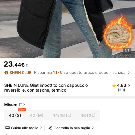
1/8
23
.44€
Risparmia
1.17€
su questo articolo dopo l'iscrizione.
SHEIN LUNE Gilet imbottito con cappuccio
4.83
reversibile, con tasche, termico
(30)
Misure
IT
5 left
40
(S)
42
(M)
44/46
(L)
48
(XL)
Guida alle taglie
Controlla la mia taglia