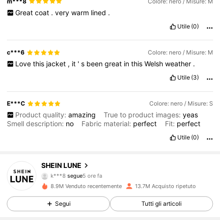
m***8
Colore: nero / Misure: M
Great
coat
.
very
warm
lined
.
Utile
(0)
c***6
Colore: nero / Misure: M
Love
this
jacket
,
it
'
s
been
great
in
this
Welsh
weather
.
Utile
(3)
E***C
Colore: nero / Misure: S
Product quality:
amazing
True to product images:
yeas
Smell description:
no
Fabric material:
perfect
Fit:
perfect
Utile
(0)
1M Follower
4.85
SHEIN LUNE
k***8
segue
5 ore fa
m***6
sta navigando
8.9M Venduto recentemente
13.7M Acquisto ripetuto
1M Follower
4.85
Segui
Tutti gli articoli