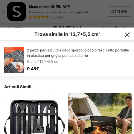
Moda online-SHEIN APP
×
OTTIENI
Scarica l'app e ottieni tante offerte speciali!
(12,439)
Trova simile in '12,7*5,5 cm'
2 pezzi per la pulizia dello sporco, piccolo raschietto portatile
in plastica per griglia per uso esterno
Giallo / 12,7*5,5 cm
9.48€
Articoli Simili