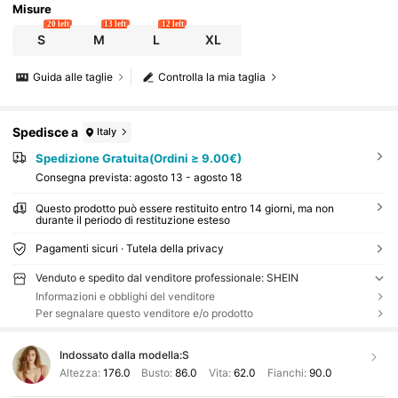
Misure
20 left
13 left
12 left
S
M
L
XL
Guida alle taglie
Controlla la mia taglia
Spedisce a
Italy
Spedizione Gratuita(Ordini ≥ 9.00€)
Consegna prevista:
agosto 13 - agosto 18
Questo prodotto può essere restituito entro 14 giorni, ma non
durante il periodo di restituzione esteso
Pagamenti sicuri · Tutela della privacy
Venduto e spedito dal venditore professionale: SHEIN
Informazioni e obblighi del venditore
Per segnalare questo venditore e/o prodotto
Indossato dalla modella:
S
Altezza:
176.0
Busto:
86.0
Vita:
62.0
Fianchi:
90.0