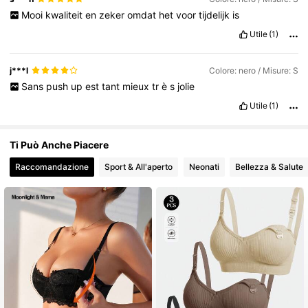
Mooi
kwaliteit
en
zeker
omdat
het
voor
tijdelijk
is
Utile
(1)
j***l
Colore: nero / Misure: S
Sans
push
up
est
tant
mieux
tr
è
s
jolie
Utile
(1)
Ti Può Anche Piacere
Raccomandazione
Sport & All'aperto
Neonati
Bellezza & Salute