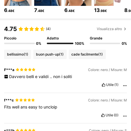
6
7
6
13
8
.48€
.48€
.48€
.98€
.
71K Follower
4.83
4.75
(4)
Visualizza altro
Piccolo
Adatto
Grande
71K Follower
4.83
0%
100%
0%
bellissimo
(1)
buon push-up
(1)
cade facilmente
(1)
71K Follower
4.83
F***a
Colore: nero / Misure: M
Davvero
belli
e
validi
..
non
i
soliti
71K Follower
4.83
Utile
(1)
71K Follower
4.83
f***c
Colore: nero / Misure: M
Fits
well
ans
easy
to
uncloip
Utile
(0)
71K Follower
4.83
s***h
Colore: nero / Misure: S