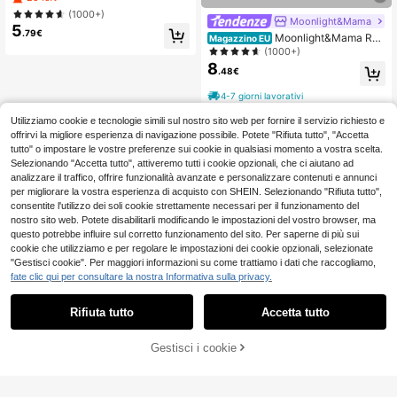
bottoni, per donne in gravidanza
(1000+)
Moonlight&Mama
5
.79€
Moonlight&Mama Reg
Magazzino EU
giseno da allattamento con patchw
(1000+)
ork in pizzo, con ferretto, facile acc
8
.48€
esso per l'allattamento, modello con
sostegno per taglie forti
4-7 giorni lavorativi
Utilizziamo cookie e tecnologie simili sul nostro sito web per fornire il servizio richiesto e
offrirvi la migliore esperienza di navigazione possibile. Potete "Rifiuta tutto", "Accetta
tutto" o impostare le vostre preferenze sui cookie in qualsiasi momento a vostra scelta.
Selezionando "Accetta tutto", attiveremo tutti i cookie opzionali, che ci aiutano ad
analizzare il traffico, offrire funzionalità avanzate e personalizzare contenuti e annunci
per migliorare la vostra esperienza di acquisto con SHEIN. Selezionando "Rifiuta tutto",
consentite l'utilizzo dei soli cookie strettamente necessari per il funzionamento del
nostro sito web. Potete disabilitarli modificando le impostazioni del vostro browser, ma
questo potrebbe influire sul corretto funzionamento del sito. Per saperne di più sui
cookie che utilizziamo e per regolare le impostazioni dei cookie opzionali, selezionate
"Gestisci cookie". Per maggiori informazioni su come trattiamo i dati che raccogliamo,
fate clic qui per consultare la nostra Informativa sulla privacy.
Rifiuta tutto
Accetta tutto
Gestisci i cookie
AGGIUNGI AL CARRELLO