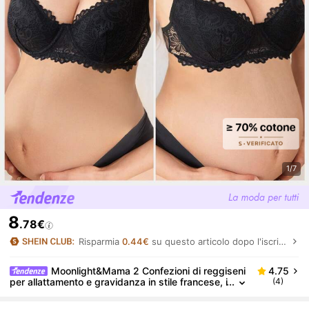
1/7
8
.78€
Risparmia
0.44€
su questo articolo dopo l'iscrizione.
Moonlight&Mama 2 Confezioni di reggiseni
4.75
per allattamento e gravidanza in stile francese, i
(4)
n pizzo nero con bordi a scalino, micro crop, se
nza ferretto