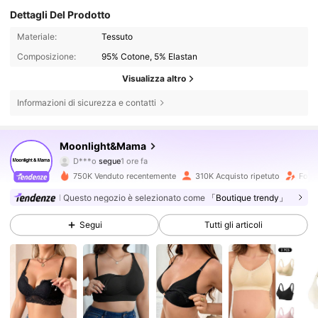
Dettagli Del Prodotto
Materiale:
Tessuto
Composizione:
95% Cotone, 5% Elastan
Visualizza altro
Informazioni di sicurezza e contatti
71K Follower
4.83
Moonlight&Mama
D***o
segue
1 ore fa
k***0
sta navigando
71K Follower
4.83
750K Venduto recentemente
310K Acquisto ripetuto
Follo
Questo negozio è selezionato come
「Boutique trendy」
71K Follower
4.83
Segui
Tutti gli articoli
71K Follower
4.83
71K Follower
4.83