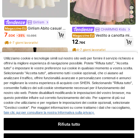
5
Girlism
Girlism Abito casual e
Magazzino EU
CHARMNG Kids
5
d elegante per ragazze adolescent
7
Vestito a canotta mini
Magazzino EU
.03€
-35%
10.98€
i, adatto per vacanze. Abito a tubin
malista di colore unito per ragazze
Abito in maglia con co
Magazzino EU
12
o in maglia bianca con spalle e bust
4-7 giorni lavorativi
.76€
adolescenti
lletto quadrato, maniche a volant, c
o arricciati, mini abito a-line, colore
8
Pitira
.44€
olore avorio tinta unita, adatto per u
blu navy, grazioso
4-7 giorni lavorativi
Pitira Abito bianco a c
so quotidiano, elegante, per feste, a
Magazzino EU
4-7 giorni lavorativi
ollo alto senza maniche in maglia te
ppuntamenti, raduni familiari, laure
14
Utilizziamo cookie e tecnologie simili sul nostro sito web per fornire il servizio richiesto e
.98€
sturizzata per ragazze adolescenti,
a, vacanze
offrirvi la migliore esperienza di navigazione possibile. Potete "Rifiuta tutto", "Accetta
adatto per feste, celebrazioni, Capo
4-7 giorni lavorativi
tutto" o impostare le vostre preferenze sui cookie in qualsiasi momento a vostra scelta.
danno, occasioni formali, feste, com
Selezionando "Accetta tutto", attiveremo tutti i cookie opzionali, che ci aiutano ad
pleanni, uso quotidiano, festival, rad
analizzare il traffico, offrire funzionalità avanzate e personalizzare contenuti e annunci
uni familiari ed eventi speciali, carin
o, elegante, moda vintage, adatto p
per migliorare la vostra esperienza di acquisto con SHEIN. Selezionando "Rifiuta tutto",
er il ritorno a scuola, feste eleganti,
consentite l'utilizzo dei soli cookie strettamente necessari per il funzionamento del
appuntamenti, pendolarismo, matri
nostro sito web. Potete disabilitarli modificando le impostazioni del vostro browser, ma
moni, feste di compleanno, balli, abi
questo potrebbe influire sul corretto funzionamento del sito. Per saperne di più sui
ti da damigella, cene formali, gala, l
cookie che utilizziamo e per regolare le impostazioni dei cookie opzionali, selezionate
auree
"Gestisci cookie". Per maggiori informazioni su come trattiamo i dati che raccogliamo,
fate clic qui per consultare la nostra Informativa sulla privacy.
Rifiuta tutto
6
Mostra articoli simili in magazzino
Vedi Tutto
4