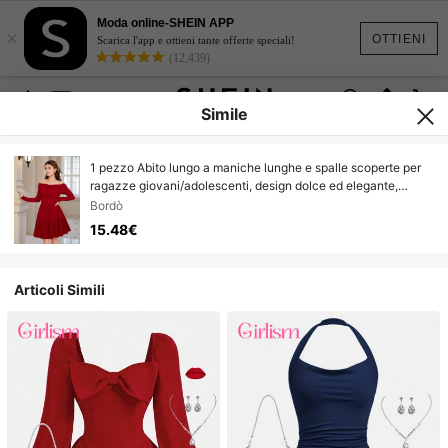
Moda online-SHEIN APP
×
OTTIENI
Scarica l'app e ottieni tante offerte speciali!
(12,439)
Simile
1 pezzo Abito lungo a maniche lunghe e spalle scoperte per
ragazze giovani/adolescenti, design dolce ed elegante,
adatto per l'autunno, per Natale
Bordò
15.48€
Articoli Simili