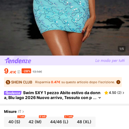
1/5
9
-28%
13.14€
.41€
Risparmia
0.47€
su questo articolo dopo l'iscrizione.
Swim SXY 1 pezzo Abito estivo da donn
4.50
(
2
)
a, Blu lago 2026 Nuovo arrivo, Tessuto con p
erline, Scollo a V profondo, Schiena scoperta
con laccio, Aderente, Copricostume sexy da spia
ggia
Misure
IT
7 left
8 left
17 left
40
(S)
42
(M)
44/46
(L)
48
(XL)