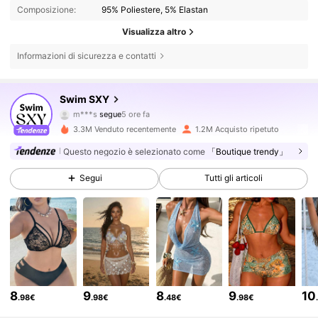
Composizione:
95% Poliestere, 5% Elastan
Visualizza altro
Informazioni di sicurezza e contatti
316K Follower
4.83
Swim SXY
m***s
segue
5 ore fa
m***0
sta navigando
316K Follower
4.83
3.3M Venduto recentemente
1.2M Acquisto ripetuto
Questo negozio è selezionato come
「Boutique trendy」
316K Follower
4.83
Segui
Tutti gli articoli
316K Follower
4.83
316K Follower
4.83
8
9
8
9
10
.98€
.98€
.48€
.98€
316K Follower
4.83