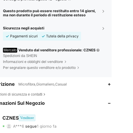
Questo prodotto può essere restituito entro 14 giorni,
ma non durante il periodo di restituzione esteso
Sicurezza negli acquisti
Pagamenti sicuri
Tutela della privacy
Venduto dal venditore professionale: CZNES
Mercato
Spedizioni da SHEIN
Informazioni e obblighi del venditore
Per segnalare questo venditore e/o prodotto
izione
Microfibra,Giornaliero,Casual
4.82
90
1.9K
ioni di sicurezza e contatti
4.82
90
1.9K
mazioni Sul Negozio
4.82
90
1.9K
CZNES
Venditore
A***6
segue
1 giorno fa
4.82
90
1.9K
Valutazione
Articoli
Follower