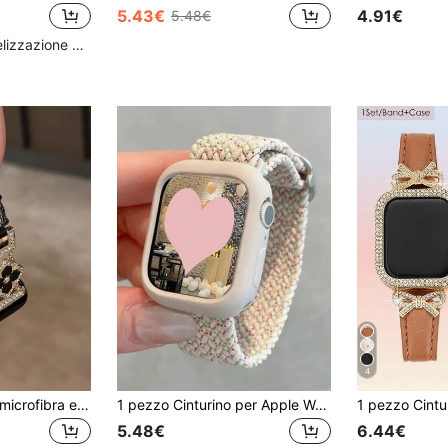
5.43€
4.91€
5.48€
Alto livello di fidelizzazione dei clienti
4
Nuovo cinturino in microfibra e finta pelle compatibile con Apple Watch Series 10/8/9/7/6/5/4/3/2/1, compatibile anche con Ultra 40mm 44mm 41mm 45mm 49mm 42mm 38mm, accessorio bracciale alla moda da donna. Comodo e traspirante, perfetto da indossare al polso.
1 pezzo Cinturino per Apple Watch con motivo floreale intrecciato + 1 pezzo Custodia in silicone adatti per Apple Watch S10, compatibili con Apple Watch 9, 8, 7, 6, 5, 4, SE
5.48€
6.44€