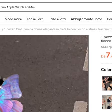
urino Apple Watch 46 Mm
and down arrow keys to navigate search Recente ricerca and Cerca e Trova. Pres
Moda mare
Taglie Forti
Casa e Vita
Abbigliamento uomo
Ba
i
/
1 pezz
fiocco 
compa
SKU: s
S11/SE
7
Da
PR
Color