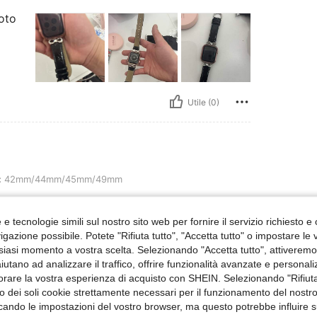
oto
Utile (0)
/44mm/45mm/49mm
:
42mm/44mm/45mm/49mm
e tecnologie simili sul nostro sito web per fornire il servizio richiesto e o
gazione possibile. Potete "Rifiuta tutto", "Accetta tutto" o impostare le
siasi momento a vostra scelta. Selezionando "Accetta tutto", attiveremo t
aiutano ad analizzare il traffico, offrire funzionalità avanzate e personal
orare la vostra esperienza di acquisto con SHEIN. Selezionando "Rifiuta
Utile (0)
zzo dei soli cookie strettamente necessari per il funzionamento del nostr
ficando le impostazioni del vostro browser, ma questo potrebbe influire s