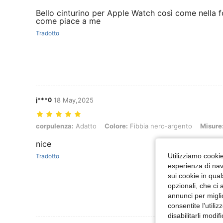
Bello cinturino per Apple Watch così come nella f
come piace a me
Tradotto
j***0
18 May,2025
corpulenza: Adatto, Colore: Fibbia nero-argento, Misure: 42mm
corpulenza:
Adatto
Colore:
Fibbia nero-argento
Misure
nice
Utilizziamo cookie 
Tradotto
esperienza di navi
sui cookie in qual
opzionali, che ci 
annunci per migli
consentite l'utili
disabilitarli modi