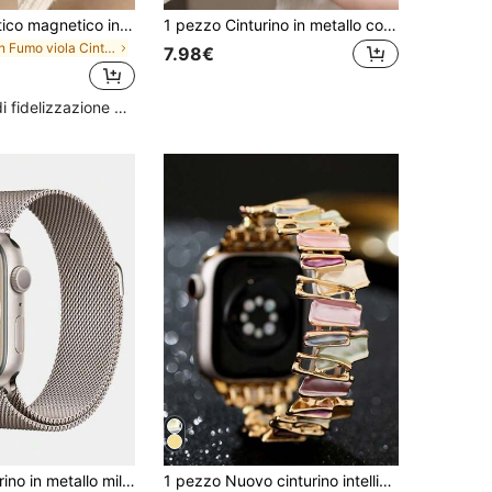
Cinturino elastico magnetico in nylon da donna 38mm 40mm 41mm 42mm 44mm 45mm 46mm 49mm compatibile con Series Ultra 11/10/9/8/7/6/5/4/3/2/1 SE
1 pezzo Cinturino in metallo con strass a forma di D di moda per donna, adatto per orologi da 38/40/41/44/45/49/42/46mm S11/SE3/Ultra3/Ultra/SE/SE2/10/9/8/7/6/5/4/3/2/1
in Fumo viola Cinturini per orologi
7.98€
Alto livello di fidelizzazione dei clienti
1 pezzo Cinturino in metallo milanese, compatibile con Apple Watch 38mm, 40mm, 41mm, 42mm, 44mm, 45mm, 46mm, 49mm, colore starlight, unisex, cinturino in acciaio inossidabile a rete magnetica regolabile, compatibile con Apple Watch Ultra, Series 11, 10, 9, 8, 7, 6, 5, 4, 3, 2, 1, SE
1 pezzo Nuovo cinturino intelligente da donna con motivo geometrico asimmetrico in stile dipinto ad olio, cinturino in metallo elastico dorato, compatibile con Apple Watch Ultra 3/2 (49mm/45mm/44mm/38mm/40mm/41mm/42mm/46mm), cinturino bracciale di moda per donna, compatibile con Apple Watch Serie 11/10/9/8/7/SE/6/5/4/3/2/1, cinturino intelligente di stile, compatibile con Apple Watch, accessorio cinturino a forma di bracciale, cinturino intelligente di moda, ottimo regalo per amici e familiari, adatto per uso all'aperto, viaggi, feste e altre occasioni.