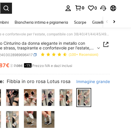
0
0
s Enter to select.
mbini
Biancheria intima e pigiameria
Scarpe
Gioielli E Accessori
1 pezzo Cinturino da donna elegante in metallo con fiocco e strass, traspirante e confortevole per l'estate, compatibile con 38/40/41/44/45/49/42/46mm S11/SE3/Ultra3/Ultra/SE/SE2/10/9/8/7/6/5/4/3/2/1
o Cinturino da donna elegante in metallo con
e strass, traspirante e confortevole per l'estate,
tibile con 38/40/41/44/45/49/42/46mm
j2403028989696417
(100+ Recensioni)
3/Ultra3/Ultra/SE/SE2/10/9/8/7/6/5/4/3/2/1
.87€
-1%
ICE AND AVAILABILITY
7.98€
Prezzo IVA e dazi inclusi
e:
Fibbia in oro rosa Lotus rosa
Immagine grande