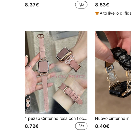
8.37€
8.53€
4
1 pezzo Cinturino rosa con fiocco e strass in metallo color oro rosa per donna, compatibile con Apple Watch 38/40/41/42/44/45/49/46mm, compatibile con Apple Watch S10/Ultra 3/2/1/SE/9/8/7/6/5/4/3/2/1, morbido e confortevole con fiocco, alla moda e carino, accessorio
8.72€
8.40€