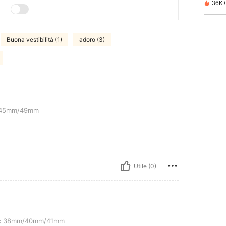
36K+
Buona vestibilità (1)
adoro (3)
m
45mm/49mm
Utile (0)
40mm/41mm
:
38mm/40mm/41mm