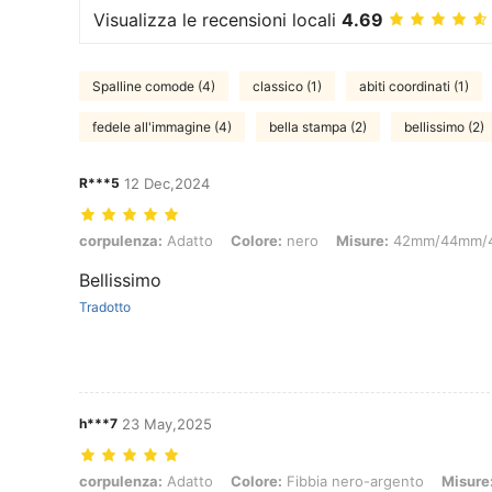
Visualizza le recensioni locali
4.69
Spalline comode (4)
classico (1)
abiti coordinati (1)
fedele all'immagine (4)
bella stampa (2)
bellissimo (2)
R***5
12 Dec,2024
corpulenza: Adatto, Colore: nero, Misure: 42mm/44mm/45mm/49m
corpulenza:
Adatto
Colore:
nero
Misure:
42mm/44mm/
Bellissimo
Tradotto
h***7
23 May,2025
corpulenza: Adatto, Colore: Fibbia nero-argento, Misure: 38mm/
corpulenza:
Adatto
Colore:
Fibbia nero-argento
Misure