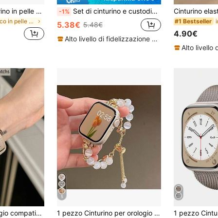
Orologio con cinturino in pelle sintetica e pendente a croce d'amore argentato, adatto per 38/40/41/42/44/45mm
Set di cinturino e custodia compatibile con Apple Watch, di moda, sportivo, morbido e confortevole, cinturino in silicone con fibbia a rivetto, custodia in PC con strass brillanti anti-caduta e anti-graffio con pellicola in vetro temperato integrata, compatibile con Apple Watch 38/40/41/42/44/45/46/49mm, cinturino e custodia di ricambio compatibili con Series Ultra/11/10/9/8/7/6/5/4/3/SE, per donna
-1%
in Tocco in pelle Cinturini per orologi
#1 Bestseller
5.38€
5.48€
4.90€
Alto livello di fidelizzazione dei clienti
5
Cinturino per orologio compatibile con Apple Watch Series 11/10/8/9/7/6/5/4/3/2/1, compatibile con Apple Watch Ultra 9 40mm, 44mm, 41mm, 45mm, 49mm, 42mm, 38mm, 46mm. Accessorio bracciale di moda da donna, colore del cinturino morbido ed elegante, traspirante e confortevole da indossare
1 pezzo Cinturino per orologio da donna in metallo con pietra gatto dorato compatibile con modelli da 38/40/41/42/44/45/49mm, adatto per Ultra/SE/8/7/6/5/4/3/2/1