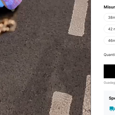
Misu
38
42 
46m
Quanti
Guadag
Sp