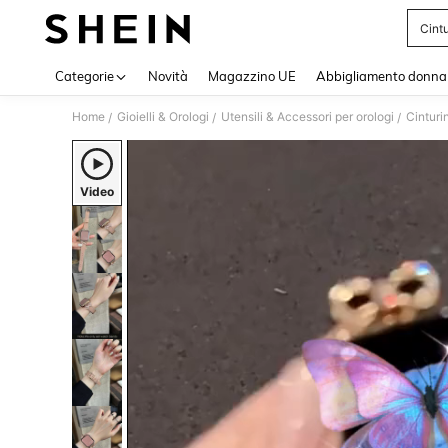
Cint
Use up 
Categorie
Novità
Magazzino UE
Abbigliamento donna
Home
Gioielli & Orologi
Utensili & Accessori per orologi
Cinturin
/
/
/
Video