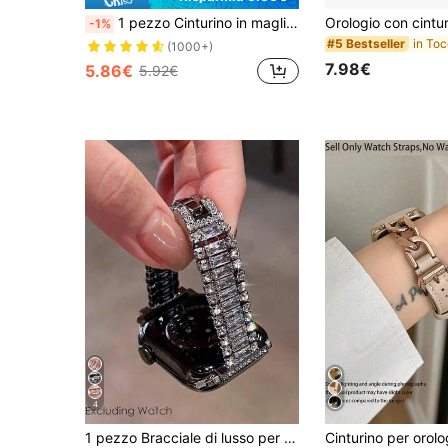
1 pezzo Cinturino in maglia classica compatibile con orologi sportivi da 45mm Ultra2 49mm 38mm 40mm 41mm 42mm 44mm 46mm, Cinturino Milanese, compatibile con Serie 11 10 9 SE 8 7 6 5 4 3 2 1 Ultra 3/2/1, unisex
-1%
#5 Bestseller
(1000+)
7.98€
5.86€
5.92€
4
1 pezzo Bracciale di lusso per donna con 3 file di diamanti scintillanti in metallo, argento, compatibile con Apple Watch 38/40/41/42/44/45/46/49mm, adatto per Apple Watch Ultra/SE, Serie 11/10/9/8/7/6/5/4/3/2/1, accessorio per smartwatch, adatto per feste di compleanno, regalo di compleanno, cinturino di lusso di alta gamma