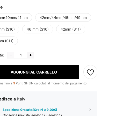
re
mm/40mm/41mm
42mm/44mm/45mm/49mm
mm (S10)
46 mm (S10)
42mm (S11)
m (S11)
tà:
AGGIUNGI AL CARRELLO
na fino a
9
Punti SHEIN calcolati al momento del pagamento.
edisce a
Italy
Spedizione Gratuita(Ordini ≥ 9.00€)
Consegna prevista:
agosto 12 - agosto 17