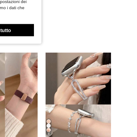
mpostazioni dei
mo i dati che
 tutto
8