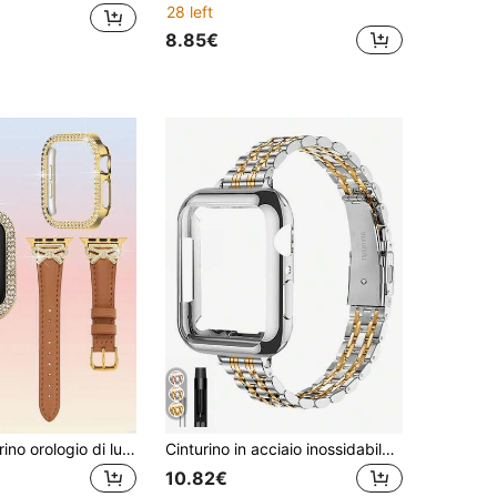
28 left
8.85€
1 pezzo Cinturino orologio di lusso in oro rosa con fiocco di diamanti + Cassa orologio cava con doppia di strass, compatibile con Apple Watch 38/40/41/42/44/45/46/49mm/Ultra/SE/11-1 Series, adatto per l'uso in primavera/estate, regalo per il ritorno a scuola, accessorio di moda per donne, cinturino marrone + cassa dorata, set di accessori per cinturino smartwatch
Cinturino in acciaio inossidabile compatibile con Apple Watch 41mm 40mm 38mm 45mm 44mm 42mm, adatto per Apple Watch Serie 10/9/8/7/6/5/4/3/2/1/SE/SE2, cinturino di lusso sottile + protezione per lo schermo
10.82€