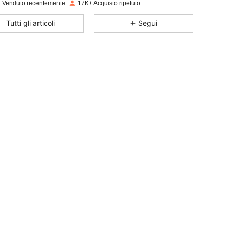
 Venduto recentemente
17K+ Acquisto ripetuto
4.82
90
1.9K
Tutti gli articoli
Segui
4.82
90
1.9K
4.82
90
1.9K
4.82
90
1.9K
4.82
90
1.9K
4.82
90
1.9K