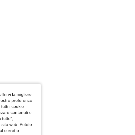
ffrirvi la migliore
 vostre preferenze
utti i cookie
izzare contenuti e
 tutto",
o sito web. Potete
ul corretto