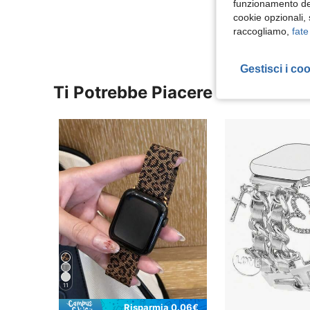
funzionamento del
Visualizza Altre
cookie opzionali,
raccogliamo,
fate
Gestisci i co
Ti Potrebbe Piacere
11
Risparmia 0.06€