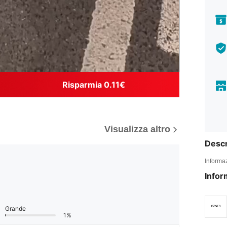
Risparmia 0.11€
Visualizza altro
Descr
Informaz
Infor
Grande
1%