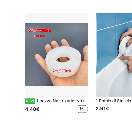
1 pezzo Nastro adesivo trasparente a doppia faccia da 0,79 pollici/228 pollici, nastro adesivo pulibile per uso in cucina e bagno, nastro adesivo a doppia faccia per uso in ufficio
NEW
2.91€
4.48€