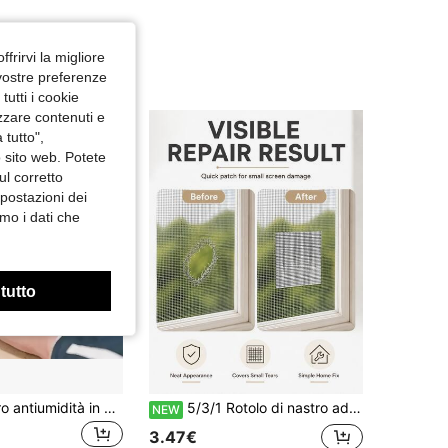
ffrirvi la migliore
 vostre preferenze
utti i cookie
izzare contenuti e
 tutto",
o sito web. Potete
ul corretto
mpostazioni dei
mo i dati che
 tutto
1 pezzo Nastro antiumidità in PVC impermeabile, Nastro adesivo autolavaggio per crepe del lavello, Nastro sigillante per bordo della vasca da bagno del bagno
5/3/1 Rotolo di nastro adesivo per riparazione di finestre in rete, toppe per zanzariera impermeabile e resistente agli strappi, forte adesivo per tessuti e schermi, adatto per riparazione di finestre in camera da letto/tende
NEW
3.47€