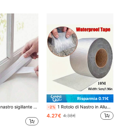
Risparmia 0.11€
1/3/5 metri di nastro sigillante adesivo per bagno, sigillante per vasca da bagno e pareti, riempitivo, impermeabile per lavandino, doccia, wc, bordo di vasca da bagno e protezione per pareti
1 Rotolo di Nastro in Alluminio Impermeabile ad Alta Resistenza da 118,11 Pollici - Ultra Durevole, Resistente al Calore, Isolante, Anti-Perdite e Anti-Ruggine, Sigillatura Istantanea, Ideale per Riparazioni di Perdite, Perfetto per Tubi, Idraulica, Tetti, Pareti e Manutenzione di Piscine
-2%
4.27€
4.38€