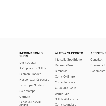
INFORMAZIONI SU
AIUTO & SUPPORTO
ASSISTENZ
SHEIN
Info sulla Spedizione
Contattaci
Dati societari
Recesso/Resi
Domande fr
A Proposito di SHEIN
Rimborso
Pagamento 
Fashion Blogger
Come Ordinare
Responsabilità Sociale
Come Tracciare
Sconto per Studenti
Guida alle Taglie
Sala stampa
SHEIN VIP
Carriera
SHEIN Affiliazione
Legge sui servizi
Come segnalare
digitali