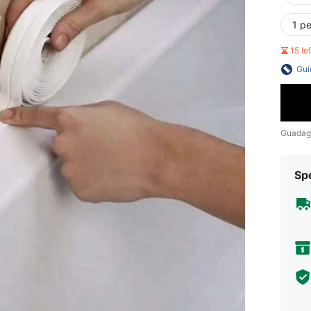
1 pe
15 le
Gui
Guadag
Sp