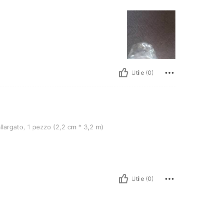
Utile (0)
1 pezzo (2,2 cm * 3,2 m)
llargato, 1 pezzo (2,2 cm * 3,2 m)
Utile (0)