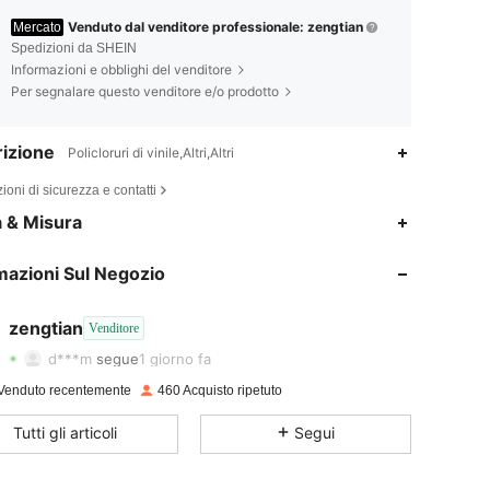
Venduto dal venditore professionale: zengtian
Mercato
Spedizioni da SHEIN
Informazioni e obblighi del venditore
Per segnalare questo venditore e/o prodotto
izione
Policloruri di vinile,Altri,Altri
ioni di sicurezza e contatti
a & Misura
4.79
12
1.1K
mazioni Sul Negozio
4.79
12
1.1K
4.79
12
1.1K
zengtian
Venditore
d***m
segue
1 giorno fa
4.79
12
1.1K
Venduto recentemente
460 Acquisto ripetuto
4.79
12
1.1K
Tutti gli articoli
Segui
4.79
12
1.1K