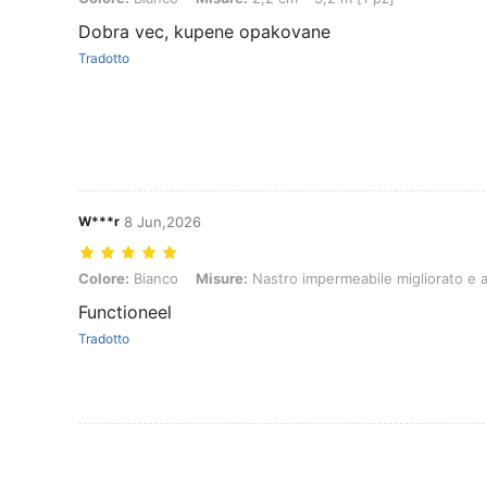
Dobra vec, kupene opakovane
Tradotto
W***r
8 Jun,2026
Colore: Bianco, Misure: Nastro impermeabile migliorato e allargato, 
Colore:
Bianco
Misure:
Nastro impermeabile migliorato e a
Functioneel
Tradotto