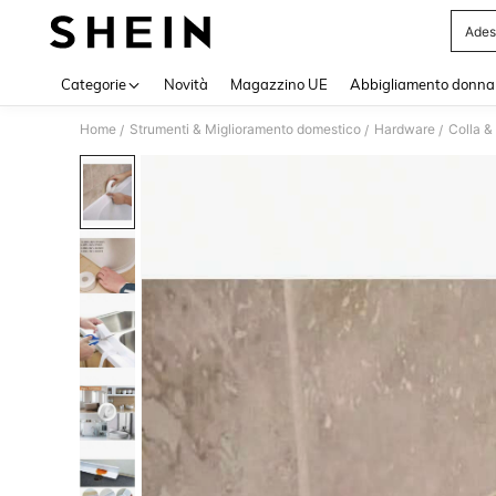
Ades
Use up 
Categorie
Novità
Magazzino UE
Abbigliamento donna
Home
Strumenti & Miglioramento domestico
Hardware
Colla & 
/
/
/