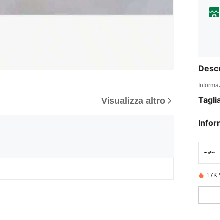
Descr
Informaz
Tagli
Visualizza altro
Infor
17K 