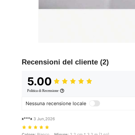
Recensioni del cliente
(2)
5.00
Politica di Recensione
Nessuna recensione locale
x***x
3 Jun,2026
Colore: Bianco, Misure: 2,2 cm * 3,2 m [1 pz]
Colore:
Bianco
Misure:
2,2 cm * 3,2 m [1 pz]