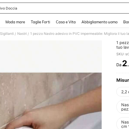
ivo Doccia
and down arrow keys to navigate search Recente ricerca and Cerca e Trova. Pres
Moda mare
Taglie Forti
Casa e Vita
Abbigliamento uomo
Ba
Sigillanti
Nastri
1 pezzo Nastro adesivo in PVC impermeabile: Migliora il tuo 
/
/
1 pezz
tuo la
SKU: s
2
Da
PR
Misu
2,2 
Nast
pez
Nast
cm 