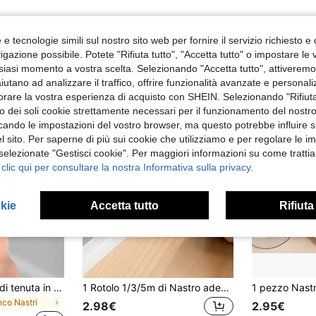
e tecnologie simili sul nostro sito web per fornire il servizio richiesto e o
gazione possibile. Potete "Rifiuta tutto", "Accetta tutto" o impostare le
siasi momento a vostra scelta. Selezionando "Accetta tutto", attiveremo t
aiutano ad analizzare il traffico, offrire funzionalità avanzate e personal
orare la vostra esperienza di acquisto con SHEIN. Selezionando "Rifiuta
zzo dei soli cookie strettamente necessari per il funzionamento del nostr
ficando le impostazioni del vostro browser, ma questo potrebbe influire s
 sito. Per saperne di più sui cookie che utilizziamo e per regolare le i
 selezionate "Gestisci cookie". Per maggiori informazioni su come trattia
 clic qui per consultare la nostra Informativa sulla privacy.
okie
Accetta tutto
Rifiuta
1 Rotolo di striscia di tenuta in PVC impermeabile, striscia autoadesiva per crepe per lavandini e fornelli, nastro sigillante per angoli di cucina, bagno e vasca da bagno
1 Rotolo 1/3/5m di Nastro adesivo impermeabile antiumidità per bagno, Adesivi per decorazione domestica, Nastro sigillante durevole, Impedisce danni da acqua, Adatto per cucina, bagno, water, porta, finestra, top, Nastro con design impermeabile, Striscia di plastica durevole
nco Nastri
2.98€
2.95€