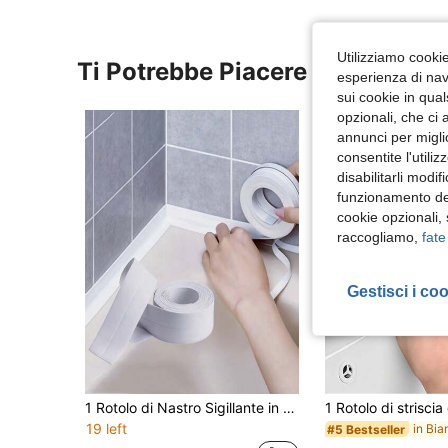
Utilizziamo cookie 
Ti Potrebbe Piacere
esperienza di navi
sui cookie in qual
opzionali, che ci 
annunci per migli
consentite l'utili
disabilitarli modi
funzionamento del
cookie opzionali,
raccogliamo,
fate
Gestisci i co
1 Rotolo di Nastro Sigillante in PVC Impermeabile, Striscia Autoadesiva Anti-Crepe, Adatta per Lavelli e Fornelli, Adesivi per Fessure negli Angoli del Pavimento, Resistente all'Umidità e alla Muffa, Adatta per Angoli di Cucina, Bagno, Toilette e Vasca da Bagno, Eccellente Effetto Sigillante
19 left
in Bia
#5 Bestseller