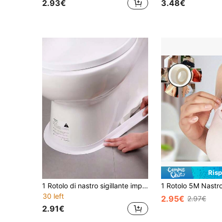
2.93€
3.48€
Ris
1 Rotolo di nastro sigillante impermeabile anti-muffa, striscia sigillante autoadesiva in materiale PVC con retro adesivo, adatto per bagno, vasca da bagno, toilette, lavello da cucina, sigillatura delle pareti
30 left
2.95€
2.97€
2.91€