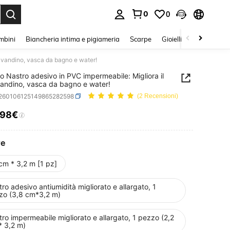
0
0
s Enter to select.
mbini
Biancheria intima e pigiameria
Scarpe
Gioielli E Accessori
lavandino, vasca da bagno e water!
o Nastro adesivo in PVC impermeabile: Migliora il
vandino, vasca da bagno e water!
r260106125149865282598
(2 Recensioni)
.98€
ICE AND AVAILABILITY
re
cm * 3,2 m [1 pz]
ro adesivo antiumidità migliorato e allargato, 1
zo (3,8 cm*3,2 m)
ro impermeabile migliorato e allargato, 1 pezzo (2,2
* 3,2 m)