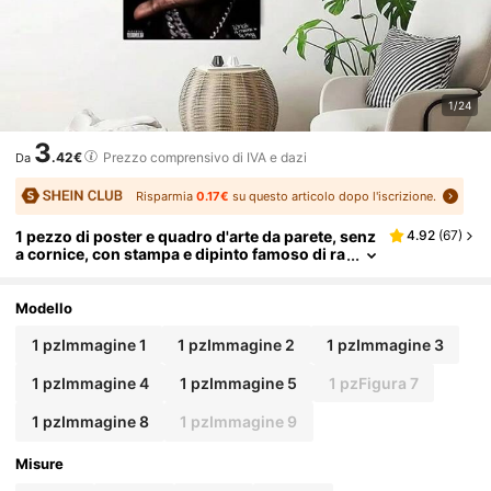
1/24
3
.42€
Prezzo comprensivo di IVA e dazi
Da
Risparmia
0.17€
su questo articolo dopo l'iscrizione.
1 pezzo di poster e quadro d'arte da parete, senz
4.92
(
67
)
a cornice, con stampa e dipinto famoso di ra
pper, adatto per camere da letto e soggiorni
di stile pop
Modello
1 pzImmagine 1
1 pzImmagine 2
1 pzImmagine 3
1 pzImmagine 4
1 pzImmagine 5
1 pzFigura 7
1 pzImmagine 8
1 pzImmagine 9
Misure