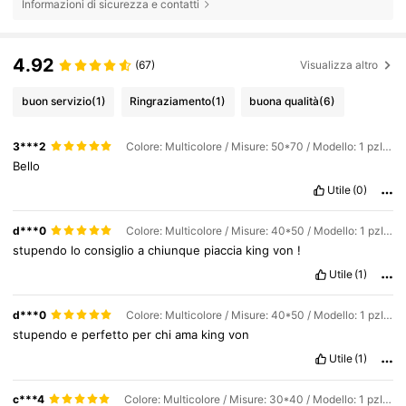
Informazioni di sicurezza e contatti
4.92
(67)
Visualizza altro
buon servizio
(1)
Ringraziamento
(1)
buona qualità
(6)
3***2
Colore: Multicolore / Misure: 50*70 / Modello: 1 pzImmagine 4
Bello
Utile
(0)
d***0
Colore: Multicolore / Misure: 40*50 / Modello: 1 pzImmagine 5
stupendo
lo
consiglio
a
chiunque
piaccia
king
von
!
Utile
(1)
d***0
Colore: Multicolore / Misure: 40*50 / Modello: 1 pzImmagine 9
stupendo
e
perfetto
per
chi
ama
king
von
Utile
(1)
c***4
Colore: Multicolore / Misure: 30*40 / Modello: 1 pzImmagine 2