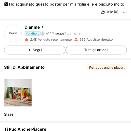
Ho
acquistato
questo
poster
per
mia
figlia
e
le
è
piaciuto
molto
Utile
(0)
239 Follower
4.90
Dianme
e***t
segue
1 giorno fa
Venditore
2.4K Venduto recentemente
395 Acquisto ripetuto
239 Follower
4.90
Segui
Tutti gli articoli
239 Follower
4.90
Stili Di Abbinamento
Potrebbe anche piacerti
239 Follower
4.90
239 Follower
4.90
3
.58€
239 Follower
4.90
Ti Può Anche Piacere