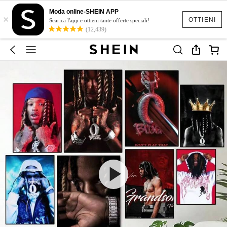
Moda online-SHEIN APP
×
OTTIENI
Scarica l'app e ottieni tante offerte speciali!
(12,439)