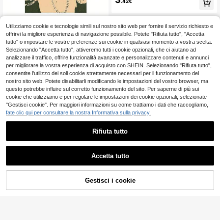
.42€
ase, uffici, bar e grotte degli uomini
- Una collezione di film vintage, un
regalo per i fan, cartellone d'arte da
parete vintage senza cornice
Utilizziamo cookie e tecnologie simili sul nostro sito web per fornire il servizio richiesto e
1 pezzo Stampa artistica su tela di
2
un artista rap moderno, senza corni
offrirvi la migliore esperienza di navigazione possibile. Potete "Rifiuta tutto", "Accetta
.94€
ce - cartellone musicale senza corn
tutto" o impostare le vostre preferenze sui cookie in qualsiasi momento a vostra scelta.
ice - Adatto per la decorazione di s
Selezionando "Accetta tutto", attiveremo tutti i cookie opzionali, che ci aiutano ad
oggiorno, camera da letto, ufficio -
analizzare il traffico, offrire funzionalità avanzate e personalizzare contenuti e annunci
Tela - Regalo perfetto per gli amanti
per migliorare la vostra esperienza di acquisto con SHEIN. Selezionando "Rifiuta tutto",
della musica e i fan dell'hip hop, de
consentite l'utilizzo dei soli cookie strettamente necessari per il funzionamento del
corazione della stanza, forniture pe
nostro sito web. Potete disabilitarli modificando le impostazioni del vostro browser, ma
r la decorazione della stanza, arte d
a parete su tela, decorazione della
questo potrebbe influire sul corretto funzionamento del sito. Per saperne di più sui
camera da letto.
cookie che utilizziamo e per regolare le impostazioni dei cookie opzionali, selezionate
"Gestisci cookie". Per maggiori informazioni su come trattiamo i dati che raccogliamo,
fate clic qui per consultare la nostra Informativa sulla privacy.
FajerminArt 1 pezzo cartellone su te
Rifiuta tutto
3
la ispiratore "Il mondo appartiene a t
.81€
e", cornice opzionale, decorazione
da parete per soggiorno/cucina, reg
Accetta tutto
alo ritratto ideale
1 pezzo cartellone decorativo d''art
e con stampa ispirazionale di un tiro
26 left
a canestro, quadro su tela senza co
2
Gestisci i cookie
AGGIUNGI AL CARRELLO
.98€
rnice, tema sportivo moderno e cont
emporaneo, stampa impermeabile i
n orientamento verticale per soggio
rno, camera da letto, ufficio domesti
co, sala da pranzo, decorazione per
la stanza degli studenti, regalo per