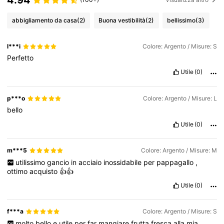
abbigliamento da casa
(2)
Buona vestibilità
(2)
bellissimo
(3)
l***i
Colore: Argento / Misure: S
Perfetto
Utile
(0)
p***o
Colore: Argento / Misure: L
bello
Utile
(0)
m***5
Colore: Argento / Misure: M
utilissimo
gancio
in
acciaio
inossidabile
per
pappagallo
,
ottimo
acquisto
👍👍
Utile
(0)
f***a
Colore: Argento / Misure: S
molto
bello
e
utile
per
far
mangiare
frutta
fresca
alla
mia