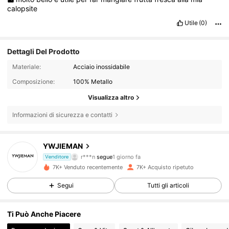
calopsite
Utile
(0)
Dettagli Del Prodotto
Materiale:
Acciaio inossidabile
Composizione:
100% Metallo
Visualizza altro
Informazioni di sicurezza e contatti
577 Follower
4.91
YWJIEMAN
r***n
segue
1 giorno fa
Venditore
577 Follower
4.91
7K+ Venduto recentemente
7K+ Acquisto ripetuto
577 Follower
4.91
Segui
Tutti gli articoli
577 Follower
4.91
Ti Può Anche Piacere