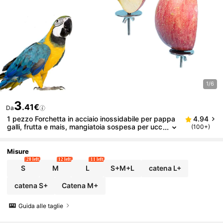
1/6
3
.41€
Da
1 pezzo Forchetta in acciaio inossidabile per pappa
4.94
galli, frutta e mais, mangiatoia sospesa per ucc
(100+)
elli
Misure
28 left
12 left
11 left
S
M
L
S+M+L
catena L+
catena S+
Catena M+
Guida alle taglie