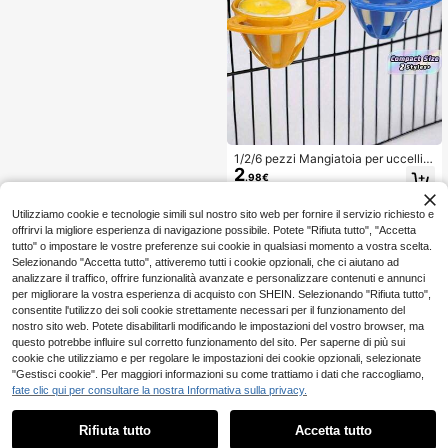
1/2/6 pezzi Mangiatoia per uccelli p
2
er pappagalli/canarini/fringuelli - Po
.98€
rtacibo a gabbia di filo a forma di uo
vo, ciotola per cibo per uccelli appe
sa per cocorite e uccelli piccoli
Utilizziamo cookie e tecnologie simili sul nostro sito web per fornire il servizio richiesto e
offrirvi la migliore esperienza di navigazione possibile. Potete "Rifiuta tutto", "Accetta
tutto" o impostare le vostre preferenze sui cookie in qualsiasi momento a vostra scelta.
Selezionando "Accetta tutto", attiveremo tutti i cookie opzionali, che ci aiutano ad
analizzare il traffico, offrire funzionalità avanzate e personalizzare contenuti e annunci
per migliorare la vostra esperienza di acquisto con SHEIN. Selezionando "Rifiuta tutto",
consentite l'utilizzo dei soli cookie strettamente necessari per il funzionamento del
nostro sito web. Potete disabilitarli modificando le impostazioni del vostro browser, ma
questo potrebbe influire sul corretto funzionamento del sito. Per saperne di più sui
cookie che utilizziamo e per regolare le impostazioni dei cookie opzionali, selezionate
"Gestisci cookie". Per maggiori informazioni su come trattiamo i dati che raccogliamo,
fate clic qui per consultare la nostra Informativa sulla privacy.
Rifiuta tutto
Accetta tutto