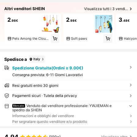
Altri venditori SHEIN
Visualizza tutti i 3 venditori
2
2
3
.98€
.98€
.48€
Pets Among the Clouds
Soft paws
Halcyon
Spedisce a
Italy
Spedizione Gratuita(Ordini ≥ 9.00€)
Consegna prevista:
6-11 Giorni Lavorativi
Resi gratuiti entro 30 giorni
Pagamenti sicuri · Tutela della privacy
Venduto dal venditore professionale: YWJIEMAN e
Mercato
spedito da SHEIN
Informazioni e obblighi del venditore
Per segnalare questo venditore e/o prodotto
4.94
(100+)
Visualizza altro