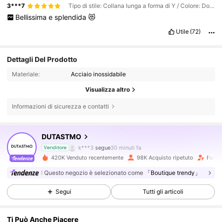
3***7
Tipo di stile: Collana lunga a forma di Y / Colore: Dorato / Misure: Tagli Unica
Bellissima
e
splendida
😻
Utile
(72)
Dettagli Del Prodotto
Materiale:
Acciaio inossidabile
Visualizza altro
Informazioni di sicurezza e contatti
15K Follower
4.86
DUTASTMO
k***3
segue
30 minuti fa
Venditore
420K Venduto recentemente
98K Acquisto ripetuto
Follow
15K Follower
4.86
Questo negozio è selezionato come
「Boutique trendy」
Segui
Tutti gli articoli
15K Follower
4.86
Ti Può Anche Piacere