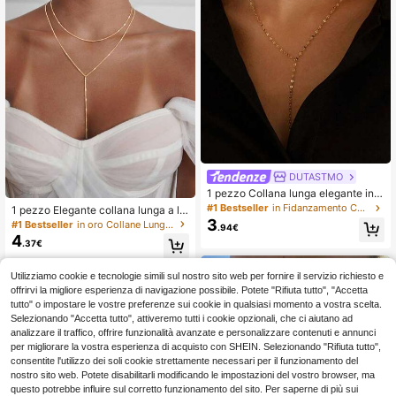
DUTASTMO
1 pezzo Collana lunga elegante in a
cciaio inossidabile placcato oro 18k
#1 Bestseller
in Fidanzamento Collane da donna
1 pezzo Elegante collana lunga a la
a doppio strato, con catena luccica
3
riat placcata in oro per donna, ciond
#1 Bestseller
in oro Collane Lunghe da Donna
.94€
nte e pendente lungo, gioiello adatt
olo minimalista a forma di Y, catena
4
o per uso quotidiano delle donne
.37€
lunga multistrato, gioielli placcati in
oro, non sbiadisce, regalo ideale per
le donne
Utilizziamo cookie e tecnologie simili sul nostro sito web per fornire il servizio richiesto e
offrirvi la migliore esperienza di navigazione possibile. Potete "Rifiuta tutto", "Accetta
tutto" o impostare le vostre preferenze sui cookie in qualsiasi momento a vostra scelta.
Selezionando "Accetta tutto", attiveremo tutti i cookie opzionali, che ci aiutano ad
analizzare il traffico, offrire funzionalità avanzate e personalizzare contenuti e annunci
per migliorare la vostra esperienza di acquisto con SHEIN. Selezionando "Rifiuta tutto",
consentite l'utilizzo dei soli cookie strettamente necessari per il funzionamento del
nostro sito web. Potete disabilitarli modificando le impostazioni del vostro browser, ma
questo potrebbe influire sul corretto funzionamento del sito. Per saperne di più sui