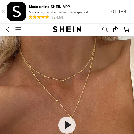
Moda online-SHEIN APP
×
OTTIENI
Scarica l'app e ottieni tante offerte speciali!
(12,439)