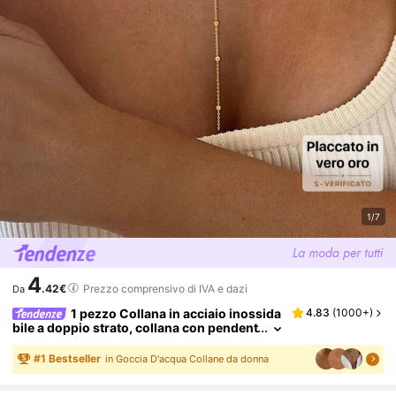
1/7
4
.42€
Prezzo comprensivo di IVA e dazi
Da
1 pezzo Collana in acciaio inossida
4.83
(
1000+
)
bile a doppio strato, collana con pendent
e lungo, catena a forma di Y con pendent
e a perla rotonda, uso quotidiano da donna,
#
1
Bestseller
in Goccia D'acqua Collane da donna
minimalista