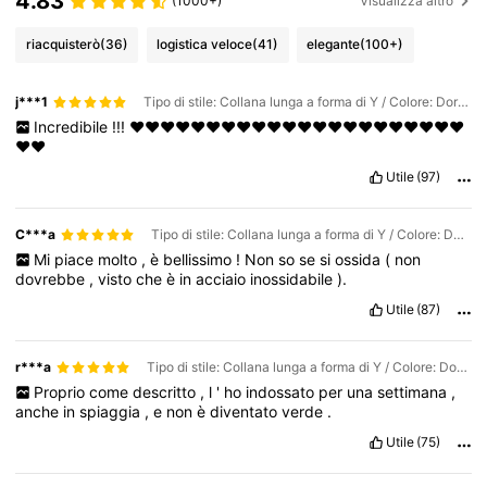
4.83
(1000+)
Visualizza altro
riacquisterò
(36)
logistica veloce
(41)
elegante
(100+)
j***1
Tipo di stile: Collana lunga a forma di Y / Colore: Dorato / Misure: Tagli Unica
Incredibile
!!!
❤️❤️❤️❤️❤️❤️❤️❤️❤️❤️❤️❤️❤️❤️❤️❤️❤️❤️❤️❤️❤️❤️
❤️❤️
Utile
(97)
C***a
Tipo di stile: Collana lunga a forma di Y / Colore: Dorato / Misure: Tagli Unica
Mi
piace
molto
,
è
bellissimo
!
Non
so
se
si
ossida
(
non
dovrebbe
,
visto
che
è
in
acciaio
inossidabile
).
Utile
(87)
r***a
Tipo di stile: Collana lunga a forma di Y / Colore: Dorato / Misure: Tagli Unica
Proprio
come
descritto
,
l
'
ho
indossato
per
una
settimana
,
anche
in
spiaggia
,
e
non
è
diventato
verde
.
Utile
(75)