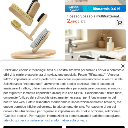
Risparmia 0.01€
1 pezzo Spazzola multifunzionale
2
con dispenser di sapone integrato,
.46€
2.47€
strumento e accessorio per la pulizi
a domestica, pulizia manuale profo
nda per pavimenti, manico ergono
mico | Strumento universale per tap
peti, piastrelle e fughe, facile da ric
aricare, pulizia profonda efficiente,
forniture per la pulizia
Guanti rimuovi peli per animali dom
50/1 panno riutilizzabile 25*25cm,
2
2
estici - Spazzola per lanugine a do
adatto per la pulizia della cucina di
.98€
.90€
ppia faccia, adatta per gatti, cani, m
casa, asciugamano in microfibra, str
Set per la cura d
Magazzino EU
NEW
obili, vestiti - In plastica statica dur
accio, panno per lavare, alternativa
27
elle scarpe con spazzole, spray det
.99€
evole, senza elettricità richiesta, str
ai rotoli di panni in microfibra e agli
Utilizziamo cookie e tecnologie simili sul nostro sito web per fornire il servizio richiesto e
ergente, gomma pulente e panno –
umento di pulizia domestica
stracci in microfibra, multifunzional
offrirvi la migliore esperienza di navigazione possibile. Potete "Rifiuta tutto", "Accetta
Adatto per sneakers, pelle e pelle s
e per pulire stoviglie
tutto" o impostare le vostre preferenze sui cookie in qualsiasi momento a vostra scelta.
camosciata
Selezionando "Accetta tutto", attiveremo tutti i cookie opzionali, che ci aiutano ad
analizzare il traffico, offrire funzionalità avanzate e personalizzare contenuti e annunci
per migliorare la vostra esperienza di acquisto con SHEIN. Selezionando "Rifiuta tutto",
Set di 2 spazzole univ
Magazzino EU
19
consentite l'utilizzo dei soli cookie strettamente necessari per il funzionamento del
ersali per la pulizia, bianche e nere,
.59€
-5%
20.81€
ideali per le pulizie domestiche.
nostro sito web. Potete disabilitarli modificando le impostazioni del vostro browser, ma
questo potrebbe influire sul corretto funzionamento del sito. Per saperne di più sui
4-7 giorni lavorativi
cookie che utilizziamo e per regolare le impostazioni dei cookie opzionali, selezionate
"Gestisci cookie". Per maggiori informazioni su come trattiamo i dati che raccogliamo,
fate clic qui per consultare la nostra Informativa sulla privacy.
Mostra articoli simili in magazzino
Vedi Tutto