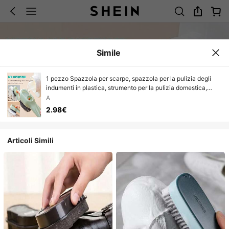
Simile
1 pezzo Spazzola per scarpe, spazzola per la pulizia degli
indumenti in plastica, strumento per la pulizia domestica,
spazzola per scarpe riempita di liquido, pulitore per scarpe
A
multifunzione, lavapavimenti professionali dedicati, setole
2.98€
morbide che non danneggiano scarpe e vestiti
Articoli Simili