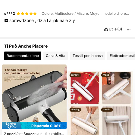
s***2
Colore: Multicolore / Misure: Muyun modello di orecchio grigio + pettine di orecchio di coniglio grigio,
sprawdzone
,
dzia
ł
a
jak
nale
ż
y
Utile
(0)
Ti Può Anche Piacere
Raccomandazione
Casa & Vita
Tessili per la casa
Elettrodomesti
Risparmia 0.08€
2 pezzi/set Spazzola riutilizzabile p