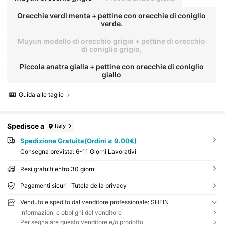
Orecchie verdi menta + pettine con orecchie di coniglio
verde.
Muyun modello di orecchio grigio + pettine di orecchio
di coniglio grigio,
Piccola anatra gialla + pettine con orecchie di coniglio
giallo
Guida alle taglie
Spedisce a
Italy
Spedizione Gratuita(Ordini ≥ 9.00€)
Consegna prevista:
6-11 Giorni Lavorativi
Resi gratuiti entro 30 giorni
Pagamenti sicuri · Tutela della privacy
Venduto e spedito dal venditore professionale: SHEIN
Informazioni e obblighi del venditore
Per segnalare questo venditore e/o prodotto