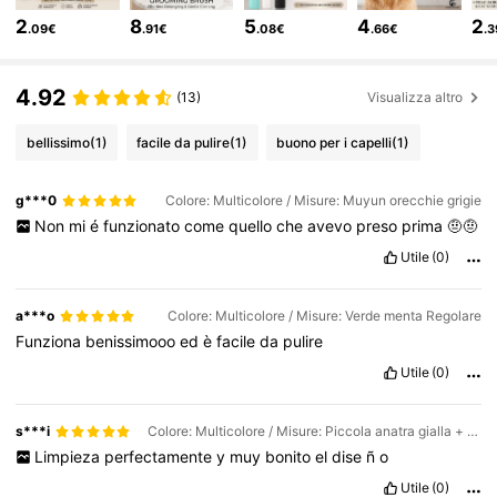
216K Follower
4.85
2
8
5
4
2
.09€
.91€
.08€
.66€
.
216K Follower
4.85
4.92
(13)
Visualizza altro
bellissimo
(1)
facile da pulire
(1)
buono per i capelli
(1)
216K Follower
4.85
g***0
Colore: Multicolore / Misure: Muyun orecchie grigie
216K Follower
Non
mi
é
funzionato
come
quello
che
avevo
preso
prima
🤨🤨
4.85
Utile
(0)
216K Follower
4.85
a***o
Colore: Multicolore / Misure: Verde menta Regolare
Funziona
benissimooo
ed
è
facile
da
pulire
Utile
(0)
216K Follower
4.85
s***i
Colore: Multicolore / Misure: Piccola anatra gialla + pettine con orecchie di coniglio giallo
216K Follower
4.85
Limpieza
perfectamente
y
muy
bonito
el
dise
ñ
o
Utile
(0)