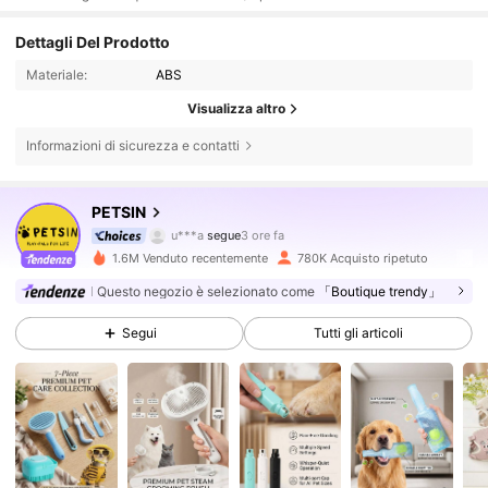
Dettagli Del Prodotto
Materiale:
ABS
Visualizza altro
Informazioni di sicurezza e contatti
216K Follower
4.85
PETSIN
u***a
segue
3 ore fa
P***s
sta navigando
1.6M Venduto recentemente
780K Acquisto ripetuto
216K Follower
4.85
Questo negozio è selezionato come
「Boutique trendy」
Segui
Tutti gli articoli
216K Follower
4.85
216K Follower
4.85