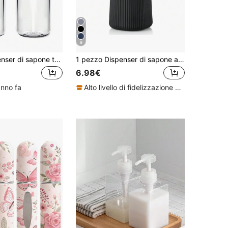
9
1 pezzo Dispenser di sapone trasparente con pompa in bambù per doccia, lozione e sapone per le mani, set di dispenser per lavastoviglie e sapone per le mani in plastica da 16 once, bottiglia di sapone liquido ricaricabile per decorazione di cucina, casa, bagno, autunno e ritorno a scuola
1 pezzo Dispenser di sapone a righe nero, bottiglia rotonda in plastica moderna per sapone liquido per le mani in bagno e sapone per i piatti in cucina, decorazione per la casa e il bagno, decorazione autunnale, ritorno a scuola
6.98€
anno fa
Alto livello di fidelizzazione dei clienti