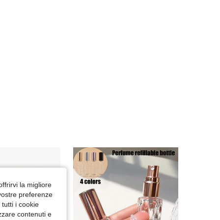
4.66
44
162
4.66
44
162
4.66
44
162
4.66
44
162
ffrirvi la migliore
 vostre preferenze
utti i cookie
izzare contenuti e