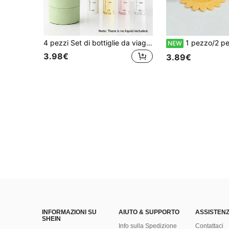
4 pezzi Set di bottiglie da viaggio a prova di perdite, contenitori da viaggio rotondi riutilizzabili in plastica con indicazioni da 30ml, kit da toilette da viaggio compatto per shampoo, balsamo, bagnoschiuma, lozione, protezione solare, bottiglie da viaggio di dimensioni approvate TSA, adatte per viaggi aerei, vacanze, viaggi di lavoro, palestra, campeggio, bottiglie da viaggio riutilizzabili a prova di perdite con adesivi per etichette, accessori da viaggio unisex
1 pezzo/2 pezzi Copri scarico anti-odore, raccoglitore di capelli, filtro per scarico a pavimento, copri scarico, tappo scarico anti-odore, filtro per lavandino con motivo floreale, ad
NEW
3.98€
3.89€
INFORMAZIONI SU
AIUTO & SUPPORTO
ASSISTENZ
SHEIN
Info sulla Spedizione
Contattaci