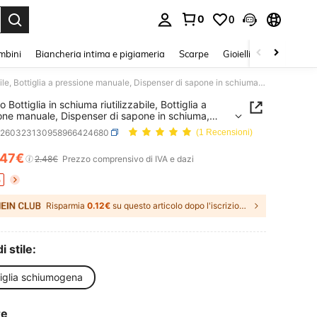
0
0
s Enter to select.
mbini
Biancheria intima e pigiameria
Scarpe
Gioielli E Accessori
1 pezzo Bottiglia in schiuma riutilizzabile, Bottiglia a pressione manuale, Dispenser di sapone in schiuma, Adatto per detergente per il viso, Lavaggio delle mani, Shampoo, Residui di sapone, Stoccaggio in bagno, Bagnoschiuma, Dimensioni portatili
 Bottiglia in schiuma riutilizzabile, Bottiglia a
one manuale, Dispenser di sapone in schiuma,
 per detergente per il viso, Lavaggio delle mani,
h260323130958966424680
(1 Recensioni)
o, Residui di sapone, Stoccaggio in bagno,
chiuma, Dimensioni portatili
.47€
ICE AND AVAILABILITY
2.48€
Prezzo comprensivo di IVA e dazi
o
Risparmia
0.12€
su questo articolo dopo l'iscrizione.
i stile:
tiglia schiumogena
re