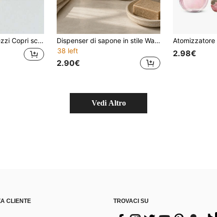
atto per bagno di casa, accessorio essenziale per la casa, accessori per il bagno, decorazione per il bagno di casa, decorazione autunnale, stagione del ritorno a scuola
Dispenser di sapone in stile Wabi-Sabi con texture di marmo beige e crema, con testa della pompa nera/bianca, ricaricabile per sapone liquido e shampoo, adatto per bagno, cucina, casa, B&B e decorazione alberghiera
38 left
2.98€
2.90€
Vedi Altro
A CLIENTE
TROVACI SU