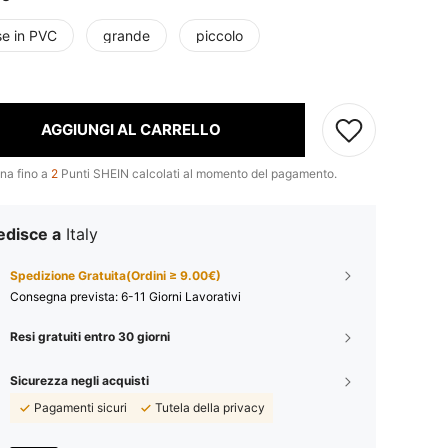
se in PVC
grande
piccolo
t
AGGIUNGI AL CARRELLO
na fino a
2
Punti SHEIN calcolati al momento del pagamento.
edisce a
Italy
Spedizione Gratuita(Ordini ≥ 9.00€)
Consegna prevista:
6-11 Giorni Lavorativi
Resi gratuiti entro 30 giorni
Sicurezza negli acquisti
Pagamenti sicuri
Tutela della privacy