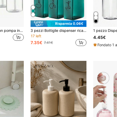
Risparmia 0.06€
4 pezzi Bottiglie con pompa in plastica vuote, 16oz/250ml Bottiglie trasparenti portatili per shampoo, lozione, sapone liquido, contenitori ricaricabili durevoli, accessori da viaggio
3 pezzi Bottiglie dispenser ricaricabili da 500ml per shampoo e balsamo, di forma quadrata blu, con 3 etichette impermeabili, per decorazione bagno e casa, per l'autunno e il ritorno a scuola
17 left
4.45€
7.35€
7.41€
Fondato 1 