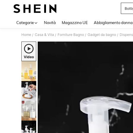
Botti
Use up 
Categorie
Novità
Magazzino UE
Abbigliamento donna
Home
Casa & Vita
Forniture Bagno
Gadget da bagno
Dispense
/
/
/
/
Video