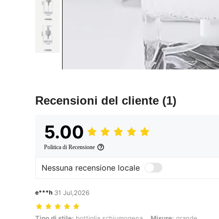
Recensioni del cliente
(1)
5.00
Politica di Recensione
Nessuna recensione locale
e***h
31 Jul,2026
Tipo di stile: bottiglia schiumogena, Misure: grande
Tipo di stile:
bottiglia schiumogena
Misure:
grande