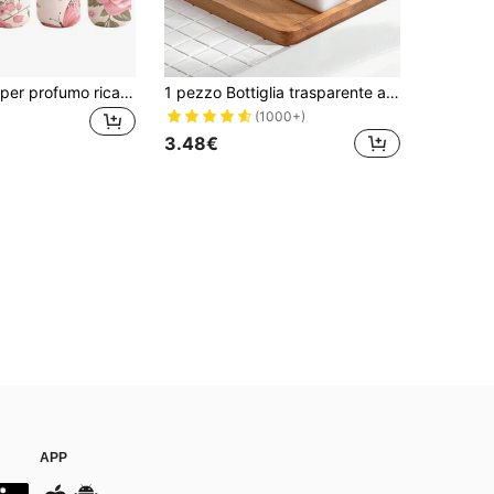
Atomizzatore per profumo ricaricabile Voyage Accessories - Flacone spray per profumo da viaggio a prova di perdite, adatto per il bagno e le attività all'aperto, decorazione per il bagno di casa, decorazione autunnale, flacone per profumo per il ritorno a scuola
1 pezzo Bottiglia trasparente a pressione per schiuma da bagno, detersivo per bucato, dispenser per shampoo, lozione per il bagno e sapone per le mani, decorazione per il bagno di casa, decorazione autunnale, ritorno a scuola
(1000+)
3.48€
APP