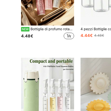
Bottiglia di profumo rotante a forma di rossetto, bottiglia di ricarica profumo con strass, bottiglia spray portatile vuota, bottiglia di ricarica campioni con strass, bottiglia cosmetica tascabile, regalo per vacanze, compleanno, festa dell'insegnante, essenziale per il ritorno a scuola
NEW
4.44€
4.48€
4.48€