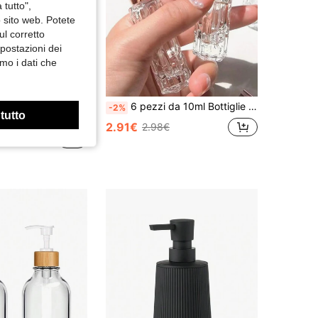
 tutto",
o sito web. Potete
ul corretto
mpostazioni dei
mo i dati che
4 pezzi Bottiglie da viaggio ricaricabili da 60ml, contenitori cosmetici portatili con coperchio a scatto anti-perdita, tubi vuoti riutilizzabili, adatti per shampoo, lozione, bagnoschiuma, liquidi per la cura della pelle, essenziali per il viaggio, l'esterno e i viaggi di lavoro, set di colori macaron
6 pezzi da 10ml Bottiglie spray vuote trasparenti con coperchi, contenitori per cosmetici, profumi, lozioni, strumenti di bellezza fai-da-te, facili da trasportare, adatti per viaggi e uscite, accessori da viaggio, decorazione per bagno e casa, decorazione autunnale, articoli per il ritorno a scuola, bottiglia per profumo
-2%
 tutto
2.91€
2.98€