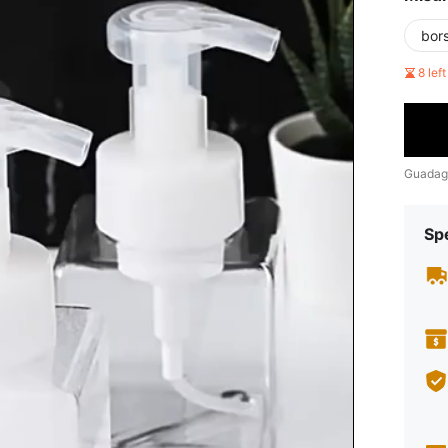
bor
8 lef
Guadag
Sp