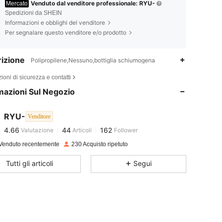
Venduto dal venditore professionale: RYU-
Mercato
Spedizioni da SHEIN
Informazioni e obblighi del venditore
Per segnalare questo venditore e/o prodotto
izione
Polipropilene,Nessuno,bottiglia schiumogena
4.66
44
162
ioni di sicurezza e contatti
mazioni Sul Negozio
4.66
44
162
RYU-
Venditore
4.66
44
162
Valutazione
Articoli
Follower
Venduto recentemente
230 Acquisto ripetuto
4.66
44
162
Tutti gli articoli
Segui
4.66
44
162
4.66
44
162