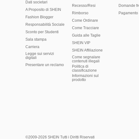
Dati societari
Recesso/Resi
Domande fr
A Proposito di SHEIN
Rimborso
Pagamento 
Fashion Blogger
Come Ordinare
Responsabilità Sociale
Come Tracciare
Sconto per Studenti
Guida alle Taglie
Sala stampa
SHEIN VIP
Carriera
SHEIN Affiliazione
Legge sui servizi
Come segnalare
digitali
contenuti illegali
Presentare un reclamo
Politica di
classificazione
​Informazioni sul
prodotto
©2009-2026 SHEIN Tutti i Diritti Riservati