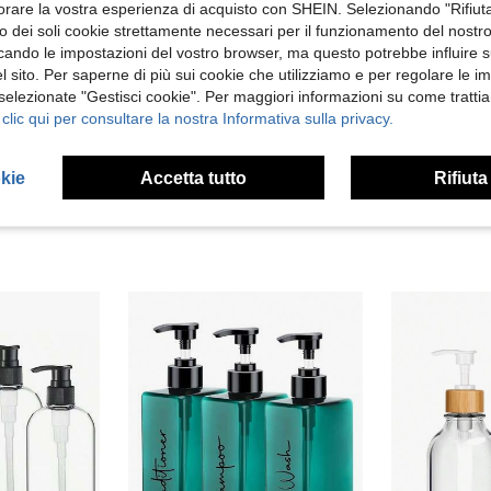
orare la vostra esperienza di acquisto con SHEIN. Selezionando "Rifiuta
zzo dei soli cookie strettamente necessari per il funzionamento del nostr
ficando le impostazioni del vostro browser, ma questo potrebbe influire s
 sito. Per saperne di più sui cookie che utilizziamo e per regolare le i
 selezionate "Gestisci cookie". Per maggiori informazioni su come trattia
 clic qui per consultare la nostra Informativa sulla privacy.
1 pezzo Dispenser di sapone liquido ricaricabile trasparente, per lavaggio mani, profumo, lozione, bottiglia da viaggio con pompa per il bagno
1 pezzo Flacone per lozione da bagno & Flacone schiumogeno per shampoo, gel doccia, balsamo, sapone liquido, 300ml/400ml grigio e bianco in plastica con effetto onda d'acqua ricaricabile flacone vuoto con pompa per shampoo
okie
Accetta tutto
Rifiuta
11 left
5.48€
3.97€