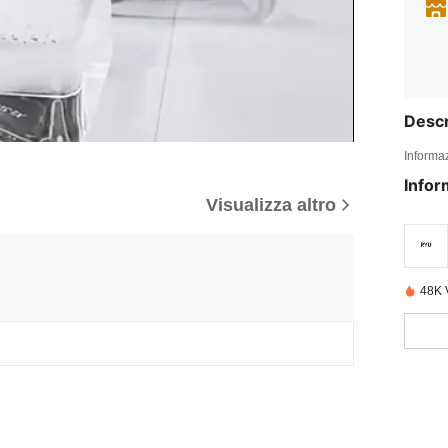
Descr
Informaz
Infor
Visualizza altro
48K 