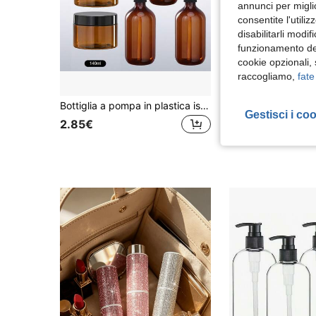
annunci per migli
consentite l'utili
disabilitarli modi
funzionamento del
cookie opzionali,
raccogliamo,
fate
Bottiglia a pompa in plastica ispessita color ambra da 500ml/300ml con collo lungo, ricaricabile per shampoo, gel doccia e balsamo; barattolo in plastica a bocca larga ricaricabile da 140ml/100ml, adatto per sali da bagno, lozione corpo e crema massaggi/barattolo in plastica.
Gestisci i co
2.85€
4.48€