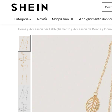
Cost
Use up 
Categorie
Novità
Magazzino UE
Abbigliamento donna
Home
Accessori per l'abbigliamento
Accessori da Donna
Donne
/
/
/