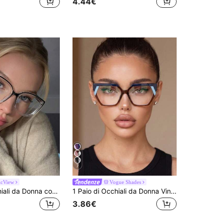
4.44€
7
icView
Vogue Shades
1 Paio di Occhiali da Donna con Montatura Oversize, Stile Sexy Occhio di Gatto, Montatura Trasparente, Stile di Strada alla Moda
1 Paio di Occhiali da Donna Vintage con Blocchi di Colore Asimmetrici a Forma di Poligono, Outfit da Pendolare alla Moda, Lenti Piane Personalizzate in Stile vintage
3.86€