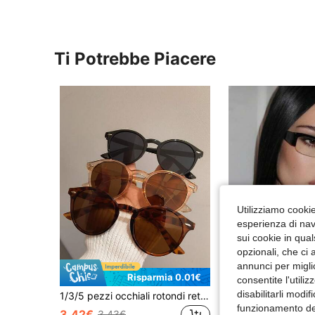
Ti Potrebbe Piacere
Utilizziamo cookie 
esperienza di navi
sui cookie in qual
opzionali, che ci 
annunci per migli
Risparmia 0.01€
consentite l'utili
disabilitarli modi
1/3/5 pezzi occhiali rotondi retrò sfumati unisex casual, versatili per outfit, stile di strada, viaggi, spiaggia
HTPLS
funzionamento del
3.42€
3.43€