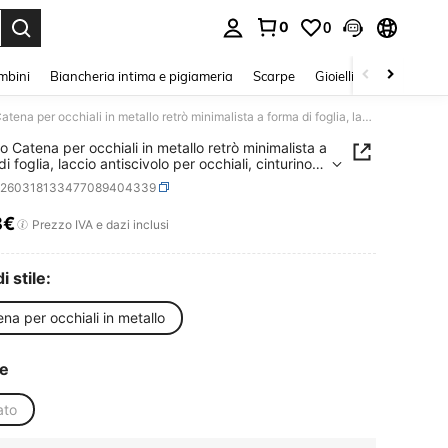
0
0
s Enter to select.
mbini
Biancheria intima e pigiameria
Scarpe
Gioielli E Accessori
1 pezzo Catena per occhiali in metallo retrò minimalista a forma di foglia, laccio antiscivolo per occhiali, cinturino portaocchiali alla moda, accessori per occhiali, opzione regalo, può essere utilizzato anche come laccio per mascherina
o Catena per occhiali in metallo retrò minimalista a
i foglia, laccio antiscivolo per occhiali, cinturino
cchiali alla moda, accessori per occhiali, opzione
c260318133477089404339
, può essere utilizzato anche come laccio per
erina
8€
ICE AND AVAILABILITY
Prezzo IVA e dazi inclusi
i stile:
na per occhiali in metallo
re
ato