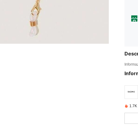
Descr
Informaz
Infor
1.7K