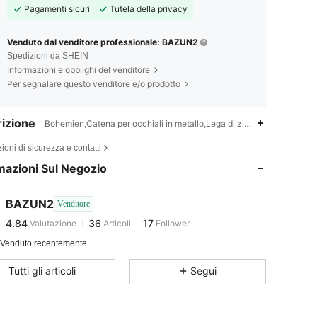
Pagamenti sicuri
Tutela della privacy
Venduto dal venditore professionale: BAZUN2
Spedizioni da SHEIN
Informazioni e obblighi del venditore
Per segnalare questo venditore e/o prodotto
izione
Bohemien,Catena per occhiali in metallo,Lega di zinco
ioni di sicurezza e contatti
mazioni Sul Negozio
4.84
36
17
BAZUN2
Venditore
4.84
36
17
Valutazione
Articoli
Follower
h***4
segue
1 giorno fa
 Venduto recentemente
Tutti gli articoli
Segui