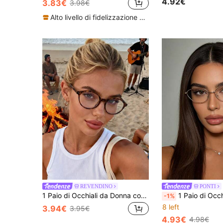
4.92€
3.83€
3.98€
in Tema del reclutamento nelle confraternite Occhi
#7 Bestseller
(1000+)
Alto livello di fidelizzazione dei clienti
REVENDINO
PONTI
1 Paio di Occhiali da Donna con Montatura Ovale a Stampa Leopardata Senza Gradazione, Stile Campus, Adulenti per il Viso, Adatti per Uso Quotidiano, Ufficio, Guardare la TV, Giocare, Decorazione del Telefono
1 Paio di Occhiali da Donna alla Moda con Montatura Piccola a Occhio di Gatto Trasparente, Occhiali Retrò Versatili e Casual, Ad
-1%
8 left
3.94€
3.95€
4.93€
4.98€