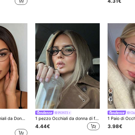
4.31€
5
PONTI
Ch
atti per Uso Quotidiano, Fotografia di Strada, Pendolarismo, Vacanze, Viaggi, Spiaggia e Altre Occasioni
1 pezzo Occhiali da donna di forma ovale senza prescrizione, eleganti e alla moda, adatti come accessori da viaggio e per outfit quotidiani
4.44€
3.98€