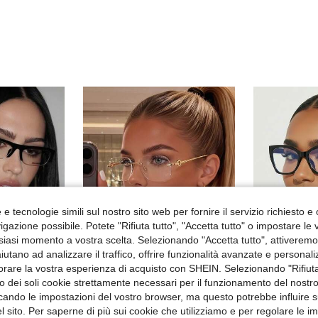
e tecnologie simili sul nostro sito web per fornire il servizio richiesto e o
gazione possibile. Potete "Rifiuta tutto", "Accetta tutto" o impostare le
siasi momento a vostra scelta. Selezionando "Accetta tutto", attiveremo t
aiutano ad analizzare il traffico, offrire funzionalità avanzate e personal
orare la vostra esperienza di acquisto con SHEIN. Selezionando "Rifiuta
4
zzo dei soli cookie strettamente necessari per il funzionamento del nostr
ficando le impostazioni del vostro browser, ma questo potrebbe influire s
TZMuZhou
Vo
2026 Nuovi occhiali quadrati senza montatura, montatura per occhiali di moda personalizzata per donne di stile europeo e americano
1 pezzo Occhiali da donna senza montatura in metallo rettangolari eleganti da pendolare vintage premium fashion, giovani sexy casual ovali versatili con lenti trasparenti, adatti per lavoro, fotografia di strada, ritorno a scuola, appuntamenti, ecc.
 sito. Per saperne di più sui cookie che utilizziamo e per regolare le i