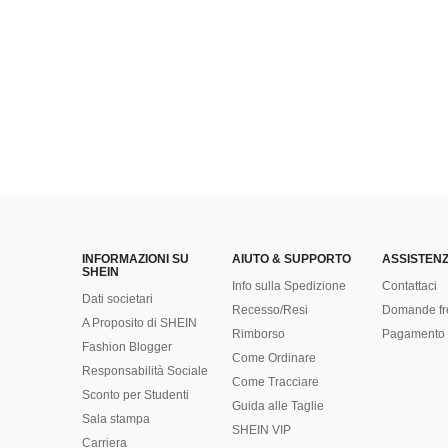
INFORMAZIONI SU
AIUTO & SUPPORTO
ASSISTENZ
SHEIN
Info sulla Spedizione
Contattaci
Dati societari
Recesso/Resi
Domande fr
A Proposito di SHEIN
Rimborso
Pagamento 
Fashion Blogger
Come Ordinare
Responsabilità Sociale
Come Tracciare
Sconto per Studenti
Guida alle Taglie
Sala stampa
SHEIN VIP
Carriera