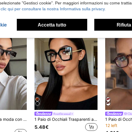
 selezionate "Gestisci cookie". Per maggiori informazioni su come trattia
25 left
17 left
 clic qui per consultare la nostra Informativa sulla privacy.
4.98€
3.98€
okie
Accetta tutto
Rifiuta
#outfitcasual
Ch
1 pezzo Occhiali da moda con montatura rettangolare piccola, occhiali da donna retrò personalizzati con montatura a metà, adatti per uso quotidiano, fotografia di strada, vacanze, viaggi, spiaggia estiva, all'aperto, accessori da viaggio per la spiaggia
1 Paio di Occhiali Trasparenti alla Moda con Montatura Quadrata Grande, Occhiali da Donna Eleganti Vintage Casual con Perle, Adatti per Uso Quotidiano, Fotografia di Strada, Pendolarismo, Vacanze, Viaggi, Spiaggia e Altre Occasioni
12 left
5.48€